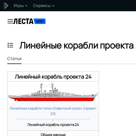
Игры
Сервисы
Перейти
к
Главное меню
содержанию
Линейные корабли проекта 
Отобразить/Скрыть содержание
Статья
Линейный корабль проекта 24
Линейные корабли типа «Советский союз» (проект
23)
Линейный корабль проекта 24
Общие данные