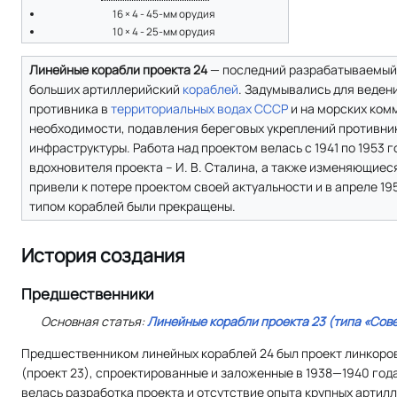
16 × 4 - 45-мм орудия
10 × 4 - 25-мм орудия
Линейные корабли проекта 24
— последний разрабатываемый 
больших артиллерийский
кораблей
. Задумывались для веден
противника в
территориальных водах СССР
и на морских комм
необходимости, подавления береговых укреплений противник
инфраструктуры. Работа над проектом велась с 1941 по 1953 
вдохновителя проекта – И. В. Сталина, а также изменяющиес
привели к потере проектом своей актуальности и в апреле 19
типом кораблей были прекращены.
История создания
Предшественники
Основная статья:
Линейные корабли проекта 23 (типа «Сов
Предшественником линейных кораблей 24 был проект линкоро
(проект 23), спроектированные и заложенные в 1938—1940 год
велась разработка проекта и отсутствие опыта крупных артил