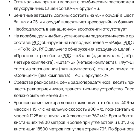
Оптимальным признан вариант с ромбическим расположен
двухорудийных башен со 130-мм орудиями.
Зенитные автоматы должны состоять из 45-м орудий в шес
башнях и 25-мм орудий в десяти четырехорудийных башнях
Необходимость в авиационном вооружении отсутствует
На корабле должны быть установлены радиотехнические с
составе:
РЛС
обнаружения надводных целей — «Риф»,
РЛС
— «Гюйс-2»,
РЛС
дальнего обнаружения воздушных целей,
«Пролив», стрельбовые
РЛС
— «Залп» (один комплект), «Гр
(четыре комплекта), «Штаг-Б» (четыре комплекта), «Фут-Б
система опознавания (пять комплектов), станция помех, 
«Солнце-1» (два комплекта), ГАС «Геркулес-2».
Средства радиосвязи: семь радиопередатчиков, десять пр
шесть радиоприемников, трансляционное устройство. Рас
должно быть не менее 35 м.
Бронирование линкора должно выдерживать обстрел 406-
массой 1115 кг с начальную скорость 900 м/с, горизонталь
массой 1225 кг с начальной скоростью 762 м/с. Броня борт
дистанциях 14800 метров и более при угле встречи 60°, а 
дистанции 18500 метров при угле встречи 70°. По брониро