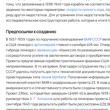
тому, что заложенные в 1938-1940 года корабли не соответст
заданию по некоторым параметрам:
скорости полного хода
, с
ряду других недостатков. Для устранения этих недостатков бы
исследовательская конструкторская работа, которая в итоге п
Предпосылки к созданию
В 1937-1939 годах по поручению командования
ВМФ СССР
вели
в США линкора с
артиллерией
главного калибра 406 мм. Отве
гибрида линкора с
авианосцем
«Комиссия по размещению зака
сосредоточила усилия на заключении договора о приобретени
Проекты предлагаемые кораблестроительными фирмами США 
неприемлемыми. В то же время, благодаря сотрудничеству с
G
СССР удалось получить доступ к технической документации п
проектируемым типа
Iowa
и
Montana
. Полученная информация
технический комитет ВМФ к модернизации проекта 23. В ходе 
американского и отечественного опыта были созданы предэски
Проект 23бис, который был завершен ЦНИИ-45 в декабре 1939 
руководством
Б. Г. Чиликина
шли работы на линкорам проекта 
сентябре 1940 года результаты работ были рассмотрены
НТК
В
неприемлемыми из-за возросших
водоизмещения
и размеров.