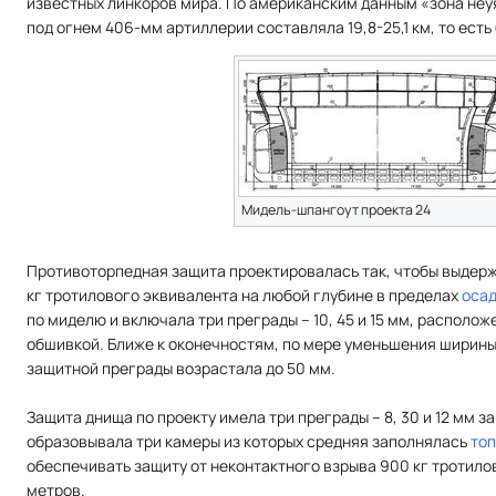
известных линкоров мира. По американским данным «зона не
под огнем 406-мм артиллерии составляла 19,8-25,1 км, то есть
Мидель-шпангоут проекта 24
Противоторпедная защита проектировалась так, чтобы выдерж
кг тротилового эквивалента на любой глубине в пределах
оса
по миделю и включала три преграды – 10, 45 и 15 мм, располо
обшивкой. Ближе к оконечностям, по мере уменьшения ширин
защитной преграды возрастала до 50 мм.
Защита днища по проекту имела три преграды – 8, 30 и 12 мм з
образовывала три камеры из которых средняя заполнялась
то
обеспечивать защиту от неконтактного взрыва 900 кг тротило
метров.