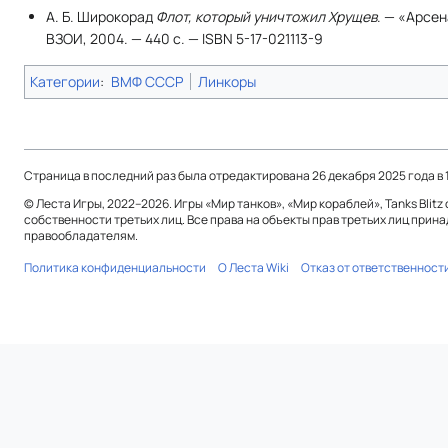
А. Б. Широкорад
Флот, который уничтожил Хрущев
. — «Арсен
ВЗОИ, 2004. — 440 с. — ISBN 5-17-021113-9
Категории
:
ВМФ СССР
Линкоры
Страница в последний раз была отредактирована 26 декабря 2025 года в 1
© Леста Игры, 2022–2026. Игры «Мир танков», «Мир кораблей», Tanks Blit
собственности третьих лиц. Все права на объекты прав третьих лиц прин
правообладателям.
Политика конфиденциальности
О Леста Wiki
Отказ от ответственност