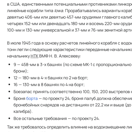
в США, единственными потенциальными противниками линкоро
линейные корабли типа
Iowa
. Прорабатывались варианты кора
девятью 406-мм или девятью 457-мм орудиями главного калиб
четырех 152-мм или двенадцать 180-мм и восемь 220-мм оруд
100-мм и 130-мм универсальной и 37-мм и 76-мм зенитной арт
В июле 1945 года в основу расчетов линейного корабля с во
тонн легли следующие характеристики переданные начальни
начальнику
НТК
ВМФ Н. В. Алексееву:
9 — 458-мм в 3-х башнях (по схеме МК-1 с пропорциональн
брони);
12 — 180-мм в 4-х башнях по 2 на борт;
16 — 130-мм в 8 башнях по 4 на борт;
Боезапас принять соответственно 100, 150, 200 выстрелов 
Броня
борта
— по проекту 24, броня палуб должна обеспечи
бронебойных снарядов на дистанциях от 22,2 км и выше (до
калибра).
Все остальные требования — по проекту 24.
Так же требовалось определить влияние на водоизмещение лин