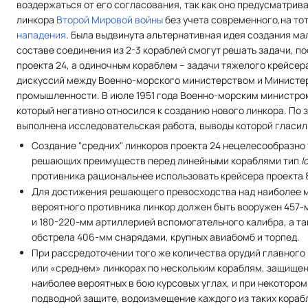
воздержаться от его согласования, так как оно предусматрив
линкора
Второй Мировой войны
без учета современного,на то
нападения
. Была выдвинута альтернативная идея создания ма
составе соединения из 2-3 кораблей смогут решать задачи, п
проекта 24, а одиночным кораблем – задачи тяжелого крейсер
дискуссий между Военно-морского министерством и Министе
промышленности. В июле 1951 года Военно-морским министром 
который негативно относился к созданию нового линкора. По
выполнена исследовательская работа, выводы которой гласил
Создание "средних" линкоров проекта 24 нецелесообразно т
решающих преимуществ перед линейными кораблями тип
I
противника рациональнее использовать крейсера проекта 
Для достижения решающего превосходства над наиболее
вероятного противника линкор должен быть вооружен 457-
и 180-220-мм артиллерией вспомогательного калибра, а т
обстрела 406-мм снарядами, крупных авиабомб и торпед.
При рассредоточении того же количества орудий главного 
или «среднем» линкорах по нескольким кораблям, защище
наиболее вероятных в бою курсовых углах, и при некотором
подводной защите, водоизмещение каждого из таких корабл