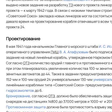
выдано новое задание на разработку
ТЗ
нового проекта линкора
проекта — к марту 1942 года. В связи с низкими темпами стро
«Советский Союз» закладка новых линкоров могла состояться 
давало время на проектирование корабля отвечавшего всем
проекта 24.
Проектирование
8 мая 1941 года начальником Главного морского штаба
И. С. И
оперативного управления
ГМШ
В. А. Алафузовым
было подписа
задание на новый линейный корабль, утвержденное Наркомо
Согласно
ОТЗ
количество орудий главного и противоминного 
при этом планировалось увеличение количества 100-м зенитны
зенитных автоматов до 44. Также в задании предусматривалас
152-мм и 100-мм орудий 24 универсальными 130-мм
универсал
линейными кораблями типа «Советский Союз» предусматрива
гидросамолетов
до 6.
Бронирование
, согласно
ОТЗ
, должно было обеспечивать защи
снарядов на дистанциях 14800 до 37000 метров и 1000-кг и 2
Противоминная защита
должна была противостоять взрыву зар