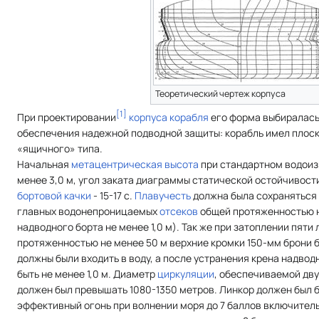
Теоретический чертеж корпуса
[
1
]
При проектировании
корпуса корабля
его форма выбиралась
обеспечения надежной подводной защиты: корабль имел плос
«ящичного» типа.
Начальная
метацентрическая высота
при стандартном водоиз
менее 3,0 м, угол заката диаграммы статической остойчивости
бортовой качки
- 15-17 с.
Плавучесть
должна была сохраняться
главных водонепроницаемых
отсеков
общей протяженностью н
надводного борта не менее 1,0 м). Так же при затоплении пят
протяженностью не менее 50 м верхние кромки 150-мм брони б
должны были входить в воду, а после устранения крена надвод
быть не менее 1,0 м. Диаметр
циркуляции
, обеспечиваемой дву
должен был превышать 1080-1350 метров. Линкор должен был 
эффективный огонь при волнении моря до 7 баллов включительн