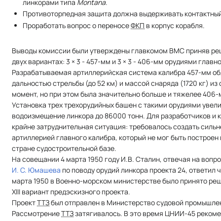
линкорами типа
Montana
.
Противоторпедная защита должна выдерживать контактный 
Проработать вопрос о переносе
ФКП
в корпус корабля.
Выводы комиссии были утверждены главкомом ВМС приняв реш
двух вариантах: 3 × 3 - 457-мм и 3 × 3 - 406-мм орудиями главн
Разрабатываемая артиллерийская система калибра 457-мм о
дальностью стрельбы (до 52 км) и массой снаряда (1720 кг) из
момент, но при этом была значительно больше и тяжелее 406-
Установка трех трехорудийных башен с такими орудиями увел
водоизмещение линкора до 86000 тонн. Для разработчиков и 
крайне затруднительная ситуация: требовалось создать сильн
артиллерией главного калибра, который не мог быть построен 
стране судостроительной базе.
На совещании 4 марта 1950 году И.В. Сталин, отвечая на воп
И. С. Юмашева
по поводу орудий линкора проекта 24, ответил ч
марта 1950 в Военно-морском министерстве было принято ре
XIII вариант предэскизного проекта.
Проект
ТТЗ
был отправлен в Министерство судовой промышлен
Рассмотрение
ТТЗ
затягивалось. В это время ЦНИИ-45 реком