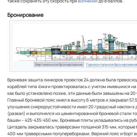
также сохранять эту скорость при
волнении
до 8 баллов.
Бронирование
Вертикальное бронирование
Горизонтальное бронировани
Броневая защита линкоров проектов 24 должна была превосхо
кораблей типа
Iowa
и проектировалась с учетом имевшихся на 
как было установлено позже, эти данные были завышены на 20
Главный броневой пояс имел в высоту 6 метров и закрывал 57
улучшения снярядоустойчивости имел 20 градусный наклон к
(развал) и выполнялся из цементированной броневой стали то
башен – 425-435-450 мм. Броневые плиты укладывались на руб
Цитадель закрывалась траверсами толщиной 315-мм, которые
400-мм траверсными полупереборками. Верхний пояс и борт в