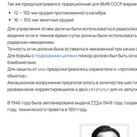
Так же предусматривался традиционный для ВМФ СССР вариан
12 — 152-мм орудий противоминного калибра
16 — 100-мм зенитных орудий
Для управления огнем должны были использоваться радиолока
ведения огня в темное время суток должны были использовать
радарным наведением.
Точность огня должна была оставаться неизменной при качке с
Для борьбы с
подводными целями
линкор должен был быть ос
бомбометами.
Для защиты от
мин
предусматривались охранители и «против
обмотка».
Авиационное вооружение предполагалось в количестве шест
разведчиков-корректировщиков и двух
катапульт
для их запуск
В 1946 году была запланирована выдача
ТТЗ
в 1949 году, созда
году, технического проекта в 1951 году.