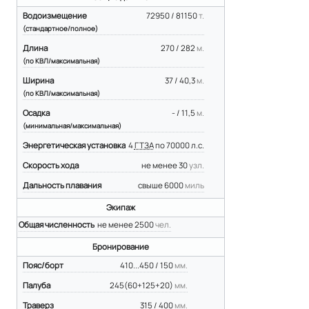
Водоизмещение
72950 / 81150
т.
(стандартное/полное)
Длина
270 / 282
м.
(по КВЛ/максимальная)
Ширина
37 / 40,3
м.
(по КВЛ/максимальная)
Осадка
- / 11,5
м.
(минимальная/максимальная)
Энергетическая установка
4
ГТЗА
по 70000 л.с.
Скорость хода
не менее 30
узл.
Дальность плавания
свыше 6000
миль
Экипаж
Общая численность
не менее 2500
чел.
Бронирование
Пояс/борт
410...450 / 150
мм.
Палуба
245(60+125+20)
мм.
Траверз
315 / 400
мм.