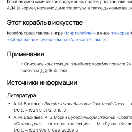
Корабль имел химическое вооружение: систему постановки не
АДА (в корме), носовую дымаппаратуру, а также дымовые шашки
Этот корабль в искусстве
Корабль представлен в игре
«Мир кораблей»
в виде
линкоров
X
«Киберслава»
и
суперлинкора
«Адмирал Ушаков»
.
Примечания
↑
Описание конструкции линейного корабля проекта 24 
проектом
ТТЗ
1950 года.
Источники информации
Литература
А. М. Васильев
Линейные корабли типа Советский Союз.
. —
176 с. — ISBN 5-8172-0110-0
А. М. Васильев, А. Б. Морин
Суперлинкоры Сталина. «Советс
«Сталинград»
. — «Арсенал коллекция». — М: «Яуза», «Кол
176 с. — ISBN 978-5-699-28259-3