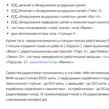
РЛС
дальнего обнаружения воздушных целей
РЛС
ближнего обнаружения воздушных целей «Гюйс-2»
РЛС
обнаружения воздушных и морских целей «Фут-Н»
РЛС
обнаружения надводных целей и низколетящих самоле
систему опознавания «свой-чужой» типа «Факел»
два теплопеленгатора типа «Солнце-1».
Кроме того, предусматривались станции поиска работающих
станция создания помех их работе («Коралл»), навигационны
«Веха»), радиолокационная мастерская «Пирс-К», два боевы
«Звено-24», система наведения истребительной авиации,
гии
«Геркулес-2»,
шумопеленгатор
«Феникс».
Средства радиосвязи принимались в составе, обеспечивающе
ВМФ на расстоянии 8000 миль, с надводными кораблями и по
перископной глубине - до 500 миль, с авиацией - до 200 миль
кораблями охранения и самолетами - истребителями - до 50 
радиопередатчиков, 10 приемопередатчиков и 25 радиоприемн
специальная аппаратура.