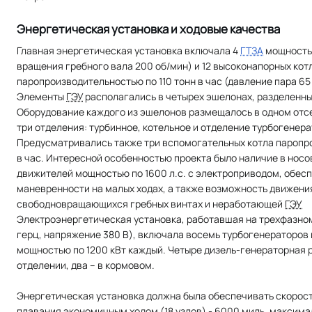
Энергетическая установка и ходовые качества
Главная энергетическая установка включала 4
ГТЗА
мощностью
вращения гребного вала 200 об/мин) и 12 высоконапорных кот
паропроизводительностью по 110 тонн в час (давление пара 65 
Элементы
ГЭУ
располагались в четырех эшелонах, разделенн
Оборудование каждого из эшелонов размещалось в одном отсе
три отделения: турбинное, котельное и отделение турбогенера
Предусматривались также три вспомогательных котла паропро
в час. Интересной особенностью проекта было наличие в носо
движителей мощностью по 1600 л.с. с электроприводом, обе
маневренности на малых ходах, а также возможность движения
свободновращающихся гребных винтах и неработающей
ГЭУ
Электроэнергетическая установка, работавшая на трехфазном
герц, напряжение 380 В), включала восемь турбогенераторов
мощностью по 1200 кВт каждый. Четыре дизель-генераторная
отделении, два – в кормовом.
Энергетическая установка должна была обеспечивать скорость
плавания экономичным ходом (18 узлов) - 6000 миль, максимал