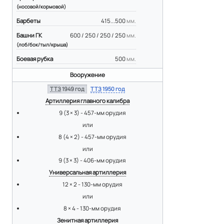
(носовой/кормовой)
Барбеты
415...500
мм.
Башни ГК
600 / 250 / 250 / 250
мм.
(лоб/бок/тыл/крыша)
Боевая рубка
500
мм.
Вооружение
ТТЗ
1949 год
ТТЗ
1950 год
Артиллерия главного калибра
9 (3 × 3) - 457-мм орудия
или
8 (4 × 2) - 457-мм орудия
или
9 (3 × 3) - 406-мм орудия
Универсальная артиллерия
12 × 2 - 130-мм орудия
или
8 × 4 - 130-мм орудия
Зенитная артиллерия