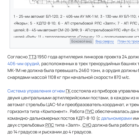
1 - 25-мм автомат БЛ-120; 2 - 406-мм АУ МК-1 М; 3 - 130-мм АУ БЛ-110
«Якорь»; 5 - КДП2-8-10; 6 - АП стрельбовой РЛС «Залп»; 7 - АП РЛ
целей; 8 - 45-мм автомат СМ-20-ЗИФ; 9 - АП стрельбовой РЛС «Фут-Б»; 
целей «Риф»; 11 – теплопеленгатор «Солнце»; 12 — подруливающее ус
Боковой вид
Вид сверху
План по трю
13 - дизель-генерагор; 14 - погреб боезапаса главного калибра; 15 - к
отделения; 17 — турбогенетор.
Согласно
ТТЗ
1950 года артиллерия линкоров проекта 24 долж
406-мм орудий
, расположенных в трех трехорудийных башнях 
МК-1М не должна была превышать 2460 тонн, а орудия должны 
снарядами массой 1108 кг при начальной скорости 870 м/с.
Система управления огнем
ГК
состояла из приборов управлен
двумя центральными артиллерийскими постами, в каждом из 
автомат стрельбы ЦАС-М и преобразователь координат, и тре
горизонта типа «Компонент». Работа
ПУС
обеспечивалась данн
командно-дальномерных постов КДП-8-10 (с
дальномерами
име
двух стрельбовых
РЛС
типа «Залп».
СУО
должна была работать
до 14 градусов и рыскании до 4 градусов.