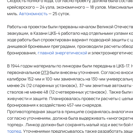
Скорость полного хода, согласно проекту, должна была состав
крейсерского — 24 узла, экономичного — 18 узлов. Максималь
миль.
Автономность
— 25 суток.
Работы на проектом были прерваны началом Великой Отечеств
эвакуации, в Казани ЦКБ-4 работало над отдельными узлами к
ходе работы был спроектирован вариант подводной защиты с 
днищевой броневыми преградами, производили расчеты обвод
бронирования,
главной энергетической
и электроэнергетичес
В 1944 годом материалы по линкорам были переданы в ЦКБ-17. 
первоначальное
ОТЗ
были внесены уточнения. Согласно внос
калибром 152-мм и 100-мм заменялась на 130-мм универсальн
менее 24 (12 спаренных установок), 37-мм зенитные автоматы
стволов не менее 48 (12 счетверенных установок). Также были
живучести и защите. Планировалась провести расчеты с цель
бронирования к воздействию 457-мм снарядов.
Противоторпедная защита в принципе сохранялась аналогично
согласно уточнениям, должна была выдерживать «многократ
торпед». Линкор должен был сохранять малый ход и вести бой
торпед
. Уточнениями предписывалось также разработать защ