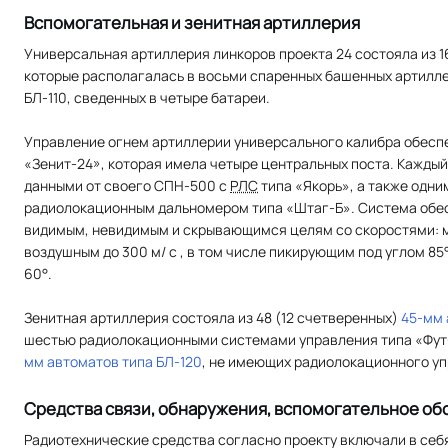
Вспомогательная и зенитная артиллерия
Универсальная артиллерия линкоров проекта 24 состояла из 1
которые располагалась в восьми спаренных башенных артилле
БЛ-110, сведенных в четыре батареи.
Управление огнем артиллерии универсального калибра обес
«Зенит-24», которая имела четыре центральных поста. Каждый
данными от своего СПН-500 с
РЛС
типа «Якорь», а также одн
радиолокационным дальномером типа «Штаг-Б». Система обес
видимым, невидимым и скрывающимся целям со скоростями: м
воздушным до 300 м/ с , в том числе пикирующим под углом 8
60°.
Зенитная артиллерия состояла из 48 (12 счетверенных)
45-мм 
шестью радиолокационными системами управления типа «Фут-Б
мм автоматов типа БЛ-120
, не имеющих радиолокационного уп
Средства связи, обнаружения, вспомогательное о
Радиотехнические средства согласно проекту включали в се