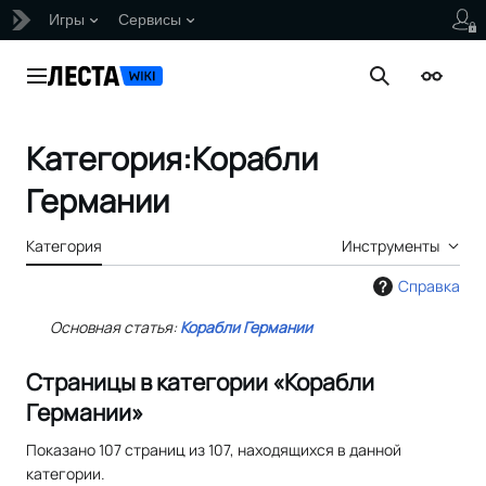
Игры
Сервисы
Перейти
к
Главное меню
Поиск
Внешни
содержанию
Категория
:
Корабли
Германии
Категория
Инструменты
Справка
Основная статья:
Корабли Германии
Страницы в категории «Корабли
Германии»
Показано 107 страниц из 107, находящихся в данной
категории.