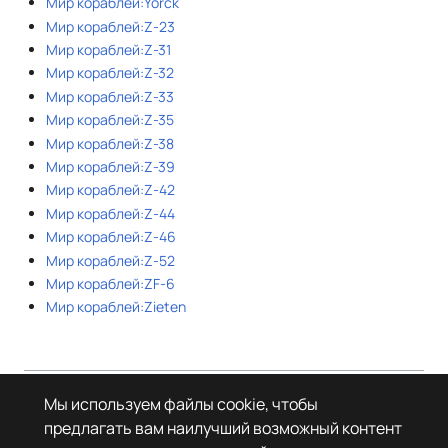
Мир кораблей:Yorck
Мир кораблей:Z-23
Мир кораблей:Z-31
Мир кораблей:Z-32
Мир кораблей:Z-33
Мир кораблей:Z-35
Мир кораблей:Z-38
Мир кораблей:Z-39
Мир кораблей:Z-42
Мир кораблей:Z-44
Мир кораблей:Z-46
Мир кораблей:Z-52
Мир кораблей:ZF-6
Мир кораблей:Zieten
Страница в последний раз была отредактирована 16 марта 2026 года
Мы используем файлы cookie, чтобы
в 16:17.
предлагать вам наилучший возможный контент
© Леста Игры, 2022–2026. Игры «Мир танков», «Мир кораблей», Tanks