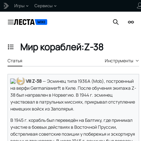
Игры
Сервисы
Перейти
к
Главное меню
Поиск
Внеш
содержанию
Мир кораблей:Z-38
Отобразить/Скрыть содержание
Статья
Инструменты
VIII Z-38
— Эсминец типа 1936А (Mob), построенный
на верфи Germaniawerft в Киле. После обучения экипажа Z-
38 был направлен в Норвегию. В 1944 г. эсминец
участвовал в патрульных миссиях, прикрывал отступление
немецких войск из Заполярья.
В 1945 г. корабль был переведён на Балтику, где принимал
участие в боевых действиях в Восточной Пруссии,
обстреливая советские позиции у побережья и эскортируя
военные транспорты. В июле 1945 г. эсминец был передан