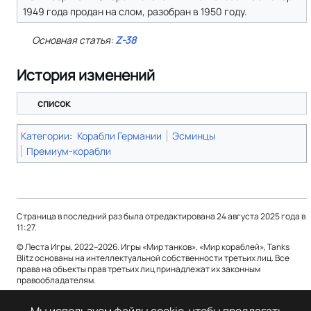
1949 года продан на слом, разобран в 1950 году.
Основная статья:
Z-38
История изменений
список
Категории
:
Корабли Германии
Эсминцы
Премиум-корабли
Страница в последний раз была отредактирована 24 августа 2025 года в
11:27.
© Леста Игры, 2022–2026. Игры «Мир танков», «Мир кораблей», Tanks
Blitz основаны на интеллектуальной собственности третьих лиц. Все
права на объекты прав третьих лиц принадлежат их законным
правообладателям.
Политика конфиденциальности
О Леста Wiki