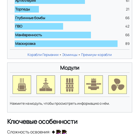
Артиллерия
61
Торпеды
21
Глубинные бомбы
66
ПВО
42
Манёвренность
66
Маскировка
89
Корабли Германии
•
Эсминцы
•
Премиум-корабли
Модули
Нажмите на модуль, чтобы просмотреть информацию о нём.
Ключевые особенности
Сложность освоения: