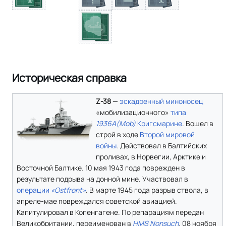
Историческая справка
Z-38
—
эскадренный миноносец
«мобилизационного»
типа
1936A(Mob)
Кригсмарине
. Вошел в
строй в ходе
Второй мировой
войны
. Действовал в Балтийских
проливах, в Норвегии, Арктике и
Восточной Балтике. 10 мая 1943 года поврежден в
результате подрыва на донной мине. Участвовал в
операции
«Ostfront»
. В марте 1945 года разрыв ствола, в
апреле-мае повреждался советской авиацией.
Капитулировал в Копенгагене. По репарациям передан
Великобритании, переименован в
HMS Nonsuch
. 08 ноября