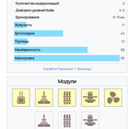
Количество модернизаций
2
Диапазон уровней боёв
4-5
Бронирование
6-13
мм
Живучесть
11
Артиллерия
44
Торпеды
12
Манёвренность
66
Маскировка
95
Корабли Германии
•
Эсминцы
Модули