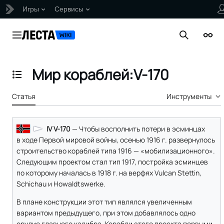
Игры
Сервисы
Перейти
к
Главное меню
Поиск
Внеш
содержанию
Мир кораблей:V-170
Отобразить/Скрыть содержание
Статья
Инструменты
IV V-170
— Чтобы восполнить потери в эсминцах
в ходе Первой мировой войны, осенью 1916 г. развернулось
строительство кораблей типа 1916 — «мобилизационного».
Следующим проектом стал тип 1917, постройка эсминцев
по которому началась в 1918 г. на верфях Vulcan Stettin,
Schichau и Howaldtswerke.
В плане конструкции этот тип являлся увеличенным
вариантом предыдущего, при этом добавлялось одно
орудие главного калибра. Корабли этого проекта первыми