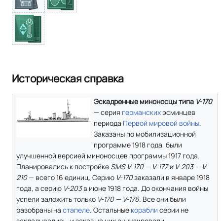
Историческая справка
Эскадренные миноносцы типа
V-170
— серия
германских
эсминцев
периода
Первой мировой войны
.
Заказаны по мобилизационной
программе 1918 года, были
улучшенной версией миноносцев программы 1917 года.
Планировались к постройке
SMS V-170 — V-177 и V-203 — V-
210
— всего 16 единиц. Серию
V-170
заказали в январе 1918
года, а серию
V-203
в июне 1918 года. До окончания войны
успели заложить только
V-170 — V-176
. Все они были
разобраны на
стапеле
. Остальные
корабли
серии не
закладывались, и заказ на них аннулировали.