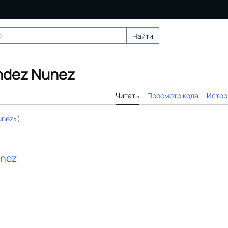
Найти
ndez Nunez
Читать
Просмотр кода
Истор
unez
»)
unez