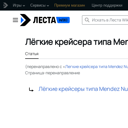
Игры
Сервисы
Премиум магазин
Центр поддержки
Перейти
к
Главное меню
содержанию
Лёгкие крейсера типа Me
Статья
(перенаправлено с «
Легкие крейсера типа Mendez N
Страница-перенаправление
Перенаправление на:
Лёгкие крейсеры типа Mendez N