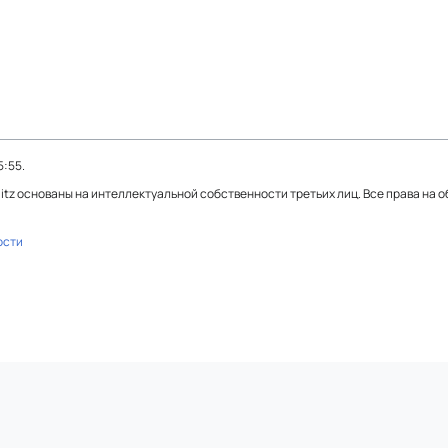
5:55.
Blitz основаны на интеллектуальной собственности третьих лиц. Все права на 
ости