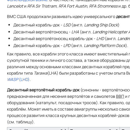
Lancelot
и
RFA Sir Tristram
,
RFA Fort Austin
,
RFA Stromness
и др. 
ВМС США продолжали развивать идею универсального
десант
Десантный корабль-док -
LSD
(
англ.
Landing Ship Dock
)
Десантный вертолётоносец -
LHA
(
англ.
Landing Helicopter 
Десантный вертолётоносец корабль-док -
LHD
(
англ.
Landin
Десантный корабль-док -
LPD
(
англ.
Landing Platform Dock
).
Как правило, все корабли этого класса имеют вместительный 
сухопутной техники и личного состава, а также оборудованы д
различия между основными классами десантных кораблей пре
корабли типа
Tarawa
(LHA) были разработаны с учетом опыта В
WASP
(LHD)
.
Десантный вертолётный корабль-док
(синоним - вертолётонос
предназначенная для несения вертолётов и самолетов
ВВП
и 
оборудования (катапульт, посадочных тросов). Как правило,
кораблём. Может иметь в составе авиагруппы несколько само
процессе развития класса крупных десантных кораблей-доков
(см. таблицу).