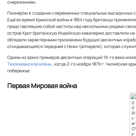
снаряжением.
Пионером в создании современных специальных высадочных с
Ещё во время Крымской войны в 1854 году британцы применяли
представлявшие собой настилы над несколькими рядами связан
остров Крит британскую Индийскую кавалерию доставляли на
обладали характерными признаками будущих десантных кораб
откидывающейся передней стенки (аппарели), которая служила 
Одним из ярких примеров десантных операций 19-го века мож
Тихоокеанской войны
, когда 2-го ноября 1879 г. Чилийская а
побережье.
Первая Мировая война
S
S
Ri
v
er
Cl
y