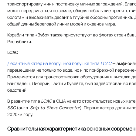
транспортировку мин и постановку минных заграждений. Бла
может передвигаться по земле, обходя небольшие препятствия
болотам и высаживать десант в глубине обороны противника. 
общей длины береговой линии морей и океанов мира.
Корабли типа «Зубр» также присутствуют во флотах стран бы
Республики.
LCAC
Десантный катер на воздушной подушке типа
LCAC
— амфибийн
перемещения не только по воде, но и по прибрежной пересече
Применяется для транспортировки оборудования и высадки д
Бангладеш, Либерии, Гаити и Кувейте, был задействован во в
бедствий.
В развитие типа
LCAC
в США начато строительство новых кате
SSC
(
англ.
Ship-to-Shore Connector
). Первые катера должны по
2020-м году.
Сравнительная характеристика основных современн