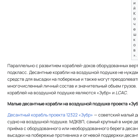
и
й
К
о
ч
е
ш
к
о
в
».
Параллельно с развитием кораблей-доков оборудованных вер
подкласс. Десантные корабли на воздушной подушке не нужда
средств для высадки на побережье и также могут преодолеват
многочисленный личный состав и значительный объем грузов
кораблей на воздушной подушке являются «Зубр» и
LCAC
.
Малые десантные корабли на воздушной подушке проекта «Зу
Десантный корабль проекта 12322 «Зубр»
— советский малый д
судно на воздушной подушке. МДКВП, самый крупный в мире д
приёма с оборудованного или необорудованного берега десан
высадки на побережье противника и огневой поддержки десан