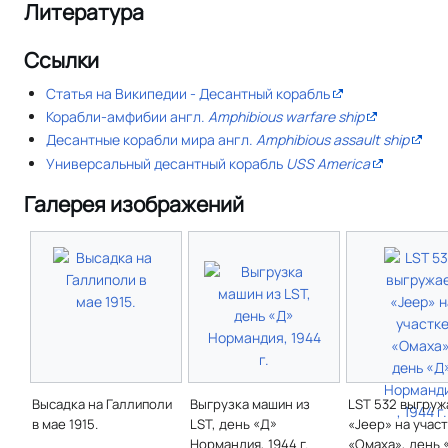
Литература
Ссылки
Статья на Википедии - Десантный корабль
Корабли-амфибии
англ.
Amphibious warfare ship
Десантные корабли мира
англ.
Amphibious assault ship
Универсальный десантный корабль
USS America
Галерея изображений
Высадка на Галлиполи
Выгрузка машин из
LST 532 выгруж
в мае 1915.
LST, день «Д»
«Jeep» на учас
Нормандия, 1944 г.
«Омаха», день 