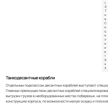
L
S
T
н
а
С
и
ц
и
л
и
и
в
1
9
4
3.
Танкодесантные корабли
Отдельным подклассом десантных кораблей выступают специа
Главным преимуществом десантных кораблей специализирован
выгрузки грузов в необорудованных местах побережья, на пляж
конструкцию корпуса, по возможности малую осадку и плоско