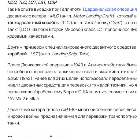
MLC
,
TLC
,
LCT
,
LST
,
LCM
Так на опыте высадке при Галлиполи (
Дарданельская операция
десантного катера -
MLC
(
англ.
Motor Landing Craft
), который
танкодесантный корабль
- TLC (
англ.
Tank Landing Craft
), а по
Tank" (LCT). За годы Второй Мировой класс LCT пополнился 
ходовыми качествами.
Другим примером специализированного десантного средства 
кораблей
-
LST
(
англ.
Landing Ship, Tank
).
После Дюнкеркской операции в 1940 г. Адмиралтейством была
способного перевозить танки через океан и высаживать их на
Boxer
(1942). Ранее для этих целей использовали переделанны
имели десантных средств для перевозки тяжелой техники, но 
предложило Корабельному Бюро в США заняться совместным
LST
Mk.2 и Mk.3.
Десантные катера типов
LCM
1-8 - многочисленная серия дес
мировой войны, предназначенная для перевозки транспортных
танки.