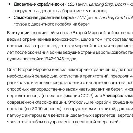
Десантные корабли-доки
-
LSD
(
англ.
Landing Ship, Dock
) -
загруженных десантных барж к месту высадки;
Самоходная десантная баржа
-
LCU
(
англ.
Landing Craft Util
грузов с десантного корабля на берег.
В ситуации, сложившейся после Второй Мировой войны, деса
весьма ограниченные возможности. Дело в том, что составляю
постоянных затрат на подготовку морской пехоты и создание 
лет после окончания войны ведущие страны Европы довольст
судами постройки 1942-1945 годов.
Опыт Второй Мировой выявил некоторые ограничения для пров
необходимый рельеф дна, отсутствие препятствий, преодолимо
радикально изменило представления о высадке десанта на поб
способных непосредственно высаживать десант на берег, мног
вертолётоносцы (по классификации СССР) или
Универсальные
современной классификации. Это большие корабли, объединяю
состава (до 2 000 человек) с вооружением и техникой, док-ка
палубу с ангаром для действий десантных вертолётов, верто
являются штабом по управлению десантной операцией.