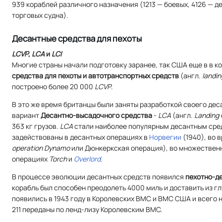
939 кораблей различного назначения (1213 — боевых, 4126 — д
торговых судна).
Десантные средства для пехоты
LCVP
,
LCA
и
LCI
Многие страны начали подготовку заранее, так США еще в в к
средства для пехоты и автотранспортных средств
(
англ.
landin
построено более 20 000
LCVP
.
В это же время британцы были заняты разработкой своего дес
вариант
Десантно-высадочного средства
-
LCA
(
англ.
Landing 
363 кг грузов.
LCA
стали наиболее популярным десантным сред
задействованы в десантных операциях в
Норвегии
(1940), во 
operation Dynamo
или Дюнкеркская операция), во множественн
операциях
Torch
и
Overlord
.
В процессе эволюции десантных средств появился
пехотно-д
корабль был способен преодолеть 4000 миль и доставить из г
появились в 1943 году в Королевских ВМС и ВМС США и всего 
211 переданы по ленд-лизу Королевским ВМС.