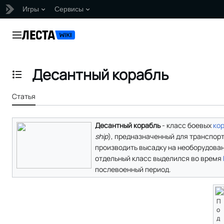
Игры
Сервисы
Перейти
к
Главное меню
содержанию
Десантный корабль
Отобразить/Скрыть содержание
Статья
Десантный корабль
- класс боевых
ко
ship
), предназначенный для транспор
производить высадку на необорудова
отдельный класс выделился во время
послевоенный период.
П
о
д