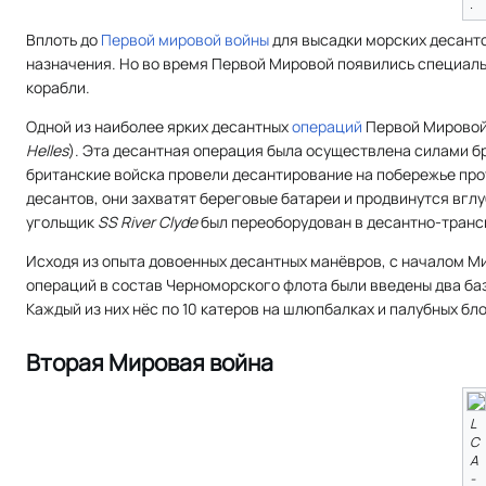
.
Вплоть до
Первой мировой войны
для высадки морских десанто
назначения. Но во время Первой Мировой появились специаль
корабли.
Одной из наиболее ярких десантных
операций
Первой Мирово
Helles
). Эта десантная операция была осуществлена силами бр
британские войска провели десантирование на побережье про
десантов, они захватят береговые батареи и продвинутся вгл
угольщик
SS River Clyde
был переоборудован в десантно-транс
Исходя из опыта довоенных десантных манёвров, с началом М
операций в состав Черноморского флота были введены два баз
Каждый из них нёс по 10 катеров на шлюпбалках и палубных бло
Вторая Мировая война
L
C
A
-