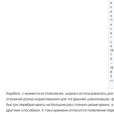
а
п
р
и
П
и
с
а
г
у
а
18
7
9
—
18
8
3
гг
.
Корабли, с момента их появления, широко использовались для п
огромной ролью мореплавания для тогдашней цивилизации, фл
быстро перебрасывать на большие расстояния целые армии, а 
другими способами. К тому времени относится появление перв