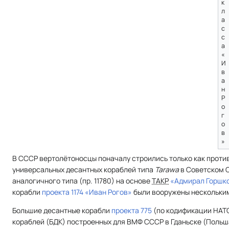
к
л
а
с
с
а
«
И
в
а
н
Р
о
г
о
в
»
В СССР вертолётоносцы поначалу строились только как проти
универсальных десантных кораблей типа
Tarawa
в Советском С
аналогичного типа (пр. 11780) на основе
ТАКР
«Адмирал Горшк
корабли
проекта 1174 «Иван Рогов»
были вооружены нескольки
Большие десантные корабли
проекта 775
(по кодификации НАТ
кораблей (БДК) построенных для ВМФ СССР в Гданьске (Польш