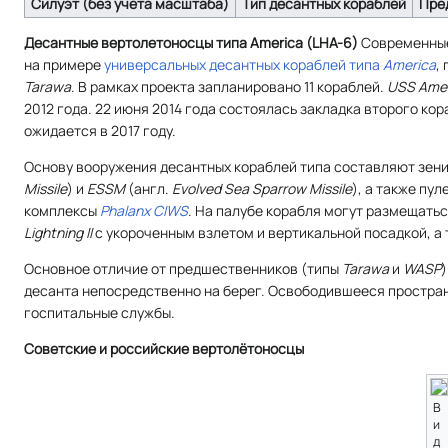
Силуэт (без учета масштаба)
Тип десантных кораблей
Пре
Десантные вертолетоносцы типа America (LHA-6)
Современные
на примере
универсальных десантных кораблей типа
America
,
Tarawa
. В рамках проекта запланировано 11 кораблей.
USS Ame
2012 года. 22 июня 2014 года состоялась закладка второго кор
ожидается в 2017 году.
Основу вооружения десантных кораблей типа составляют зен
Missile
) и
ESSM
(
англ.
Evolved Sea Sparrow Missile
), а также пу
комплексы
Phalanx CIWS
. На палубе корабля могут размещать
Lightning II
с укороченным взлетом и вертикальной посадкой, а 
Основное отличие от предшественников (типы
Tarawa
и
WASP
десанта непосредственно на берег. Освободившееся простран
госпитальные службы.
Советские и российские вертолётоносцы
В
и
д