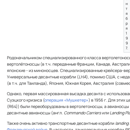
н
т
я
б
р
я
1
9
9
7.
Родоначальником специализированного класса вертолетонос
вертолётоносцы (в т.ч. переданные Франции, Канаде, Австрал
японские - из миноносцев. Специализированные крейсера-ве
Универсальные десантные корабли (
LHA
), помимо США, с неда
(в т.ч. для Таиланда), Япония, Южная Корея, Австралия (совме
Однако, первая массированная высадка десанта с использов
Суэцкого кризиса (
операция «Мушкетер»
) в 1956 г. Для этих 
(R64)) были переоборудованы в вертолетоносцы, а авианосцы
десантные авианосцы (
англ.
Commando Carriers или Landing Pla
Также очень активно транспортные десантные корабли
landing 
Фолклендской войне
. В частности, танкодесантные корабли
RF