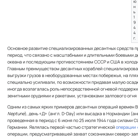
ю
н
ь
1
9
4
4
г.
Основное развитие специализированных десантных средств п
период, что связано с масштабными и длительными боевыми д
океана и последующим противостоянием СССР и США в холодн
Главным преимуществом десантных кораблей специализирован
выгрузки грузов в необорудованных местах побережья, на пляж
специально усиливали, по возможности придавая малую осадку
иногда возлагалась роль непосредственной огневой поддержк
зенитными орудиями и ракетами, установками залпового огня 
Одним из самых ярких примеров десантных операций времен 
Neptune
), день «Д» (англ. D-Day) или высадка в Нормандии (
ан
проведенная в период с 6 июня по 25 июля 1944 года силами 
Германии. Являлась первой частью стратегической
операции 
операции, предусматривавшей захват союзниками северо-зап