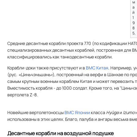
м
а
й
1
9
8
5.
Средние десантные корабли проекта 770 (по кодификации НА
специализированных десантных кораблей, построенная для ВМФ
классифицировались как танкодесантные корабли.
Корабли-доки также присутствуют и в
ВМС Китая
. Например, 
(
рус.
«Циньчэньшань»
), построенный на верфи в Шанхае по пр
самым крупным военным кораблем Китая и может перевозить т
Вместимость корабля - до 1000 солдат. Кроме того, на "Цинь
вертолета Z-8.
Новейшие вертолетоносцы
ВМС Японии
класса
Hyūga
и
Izumo
н
использованы в этих целях. Благо, палуба и ангары весьма вм
Десантные корабли на воздушной подушке