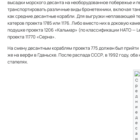
высадки морского десанта на необорудованное побережье и п
транспортировать различные виды бронетехники, включая танк
как средние десантные корабли. Для выгрузки неплавающей те
катеров проекта 1785 или 1176. Либо вместо них в доковую ка
подушке проекта 1206 «Кальмар» (по классификации НАТО — Le
проекта 11770 «Серна».
На смену десантным кораблям проекта 775 должен был прийти 
же на верфи в Гданьске. После распада СССР, в 1992 году, об
стапелях.
С
р
е
д
н
и
е
д
е
с
а
н