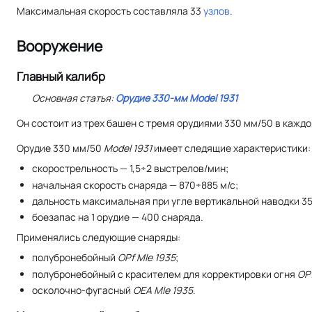
Максимальная скорость составляла 33
узлов
.
Вооружение
Главный калибр
Основная статья:
Орудие 330-мм
Model 1931
Он состоит из трех башен с тремя орудиями 330 мм/50 в кажд
Орудие 330 мм/50
Model 1931
имеет следящие характеристики:
скорострельность — 1,5÷2 выстрелов/мин;
начальная скорость снаряда — 870÷885 м/с;
дальность максимальная при угле вертикальной наводки 35 
боезапас на 1 орудие — 400 снаряда.
Применялись следующие снаряды:
полубронебойный
OPf Mle 1935
;
полубронебойный с красителем для корректировки огня
OP
осколочно-фугасный
OEA Mle 1935
.