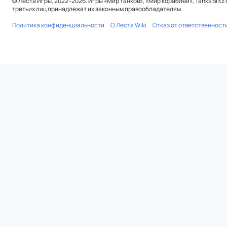
© Леста Игры, 2022–2026. Игры «Мир танков», «Мир кораблей», Tanks Blit
третьих лиц принадлежат их законным правообладателям.
Политика конфиденциальности
О Леста Wiki
Отказ от ответственност