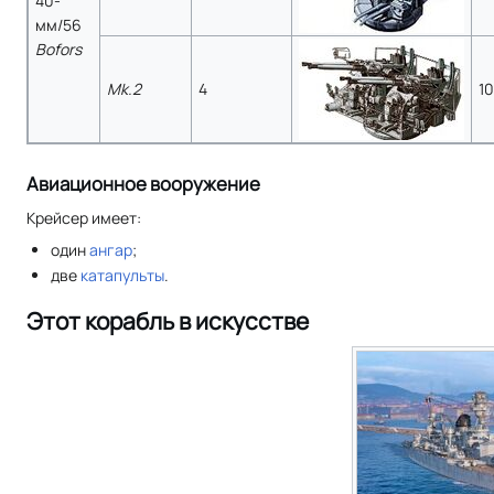
40-
мм/56
Bofors
Mk.2
4
1
Авиационное вооружение
Крейсер имеет:
один
ангар
;
две
катапульты
.
Этот корабль в искусстве