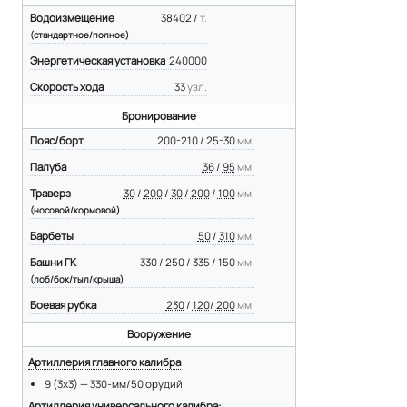
Водоизмещение
38402 /
т.
(стандартное/полное)
Энергетическая установка
240000
Скорость хода
33
узл.
Бронирование
Пояс/борт
200-210 / 25-30
мм.
Палуба
36
/
95
мм.
Траверз
30
/
200
/
30
/
200
/
100
мм.
(носовой/кормовой)
Барбеты
50
/
310
мм.
Башни ГК
330 / 250 / 335 / 150
мм.
(лоб/бок/тыл/крыша)
Боевая рубка
230
/
120
/
200
мм.
Вооружение
Артиллерия главного калибра
9 (3х3) — 330-мм/50 орудий
Артиллерия универсального калибра: