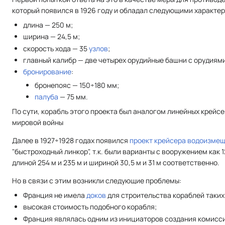
который появился в 1926 году и обладал следующими характе
длина — 250 м;
ширина — 24,5 м;
скорость хода — 35
узлов
;
главный калибр — две четырех орудийные башни с орудиями
бронирование
:
бронепояс — 150÷180 мм;
палуба
— 75 мм.
По сути, корабль этого проекта был аналогом линейных крейс
мировой войны
Далее в 1927÷1928 годах появился
проект крейсера водоизмещ
"быстроходный линкор", т.к. были варианты с вооружением как
длиной 254 м и 235 м и шириной 30,5 м и 31 м соответственно.
Но в связи с этим возникли следующие проблемы:
Франция не имела
доков
для строительства кораблей таких
высокая стоимость подобного корабля;
Франция являлась одним из инициаторов создания комисси