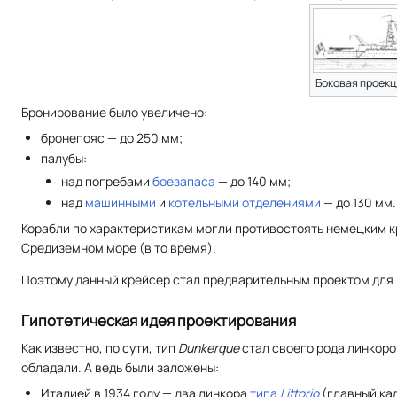
Боковая проекц
Бронирование было увеличено:
бронепояс — до 250 мм;
палубы:
над погребами
боезапаса
— до 140 мм;
над
машинными
и
котельными отделениями
— до 130 мм.
Корабли по характеристикам могли противостоять немецким к
Средиземном море (в то время).
Поэтому данный крейсер стал предварительным проектом для
Гипотетическая идея проектирования
Как известно, по сути, тип
Dunkerque
стал своего рода линкоро
обладали. А ведь были заложены:
Италией в 1934 году — два линкора
типа
Littorio
(главный кал