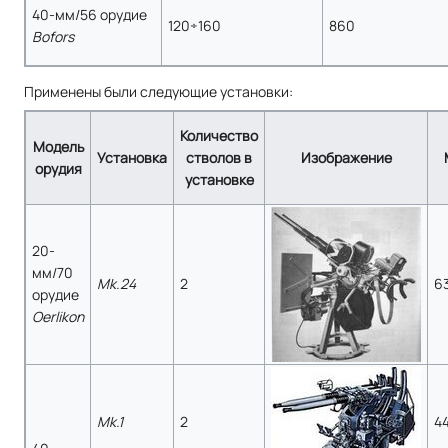
40-мм/56 орудие
120÷160
860
Bofors
Применены были следующие установки:
Количество
Модель
Установка
стволов в
Изображение
орудия
установке
20-
мм/70
Mk.24
2
6
орудие
Oerlikon
Mk.1
2
4