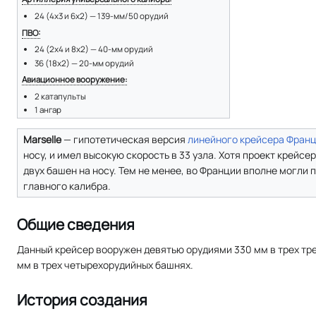
24 (4х3 и 6х2) — 139-мм/50 орудий
ПВО:
24 (2х4 и 8х2) — 40-мм орудий
36 (18х2) — 20-мм орудий
Авиационное вооружение:
2 катапульты
1 ангар
Marselle
— гипотетическая версия
линейного крейсера
Фран
носу, и имел высокую скорость в 33 узла. Хотя проект крейсе
двух башен на носу. Тем не менее, во Франции вполне могли
главного калибра.
Общие сведения
Данный крейсер вооружен девятью орудиями 330 мм в трех тре
мм в трех четырехорудийных башнях.
История создания