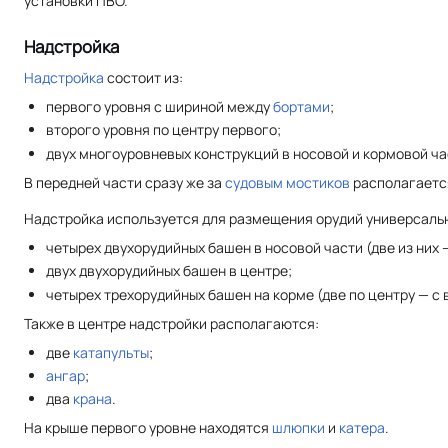
установки ПВО.
Надстройка
Надстройка
состоит из:
первого уровня с шириной между
бортами
;
второго уровня по центру первого;
двух многоуровневых конструкций в носовой и кормовой ча
В передней части сразу же за
судовым мостиков
располагаетс
Надстройка используется для размещения орудий универсальн
четырех двухорудийных башен в носовой части (две из них
двух двухорудийных башен в центре;
четырех трехорудийных башен на корме (две по центру — с
Также в центре надстройки располагаются:
две
катапульты
;
ангар
;
два
крана
.
На крыше первого уровне находятся
шлюпки
и
катера
.