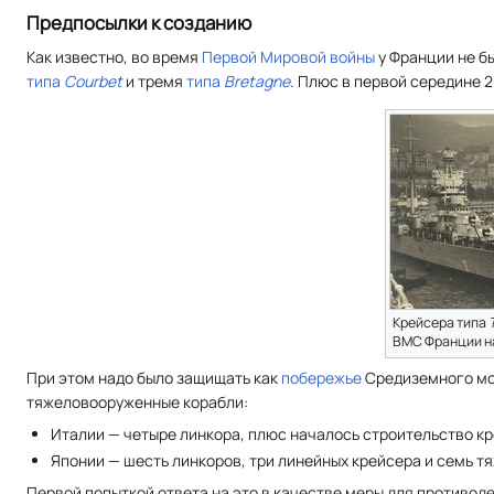
Предпосылки к созданию
Как известно, во время
Первой Мировой войны
у Франции не б
типа
Courbet
и тремя
типа
Bretagne
. Плюс в первой середине 
Крейсера типа
ВМС Франции н
При этом надо было защищать как
побережье
Средиземного мор
тяжеловооруженные корабли:
Италии — четыре линкора, плюс началось строительство к
Японии — шесть линкоров, три линейных крейсера и семь т
Первой попыткой ответа на это в качестве меры для противо