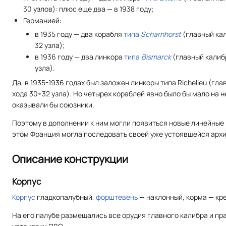
30 узлов): плюс еще два — в 1938 году;
Германией:
в 1935 году — два корабля
типа
Scharnhorst
(главный кал
32 узла);
в 1936 году — два линкора
типа
Bismarck
(главный калибр
узла).
Да, в 1935-1936 годах был заложен линкоры типа Richelieu (гл
хода 30÷32 узла). Но четырех кораблей явно было бы мало на 
оказывали бы союзники.
Поэтому в дополнении к ним могли появиться новые линейные 
этом Франция могла последовать своей уже устоявшейся архит
Описание конструкции
Корпус
Корпус
гладкопалубный,
форштевень
— наклонный, корма — кр
На его палубе размещались все орудия главного калибра и пр