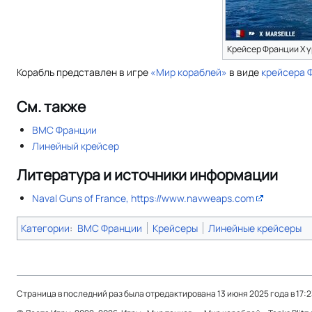
Крейсер Франции X 
Корабль представлен в игре
«Мир кораблей»
в виде
крейсера
См. также
ВМС Франции
Линейный крейсер
Литература и источники информации
Naval Guns of France, https://www.navweaps.com
Категории
:
ВМС Франции
Крейсеры
Линейные крейсеры
Страница в последний раз была отредактирована 13 июня 2025 года в 17:2