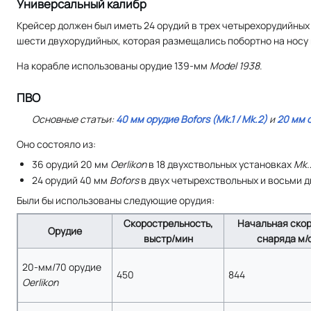
Универсальный калибр
Крейсер должен был иметь 24 орудий в трех четырехорудийных 
шести двухорудийных, которая размещались побортно на носу 
На корабле использованы орудие 139-мм
Model 1938
.
ПВО
Основные статьи:
40 мм орудие
Bofors
(
Mk.1
/
Mk.2
)
и
20 мм 
Оно состояло из:
36 орудий 20 мм
Oerlikon
в 18 двухствольных установках
Mk.
24 орудий 40 мм
Bofors
в двух четырехствольных и восьми 
Были бы использованы следующие орудия:
Скорострельность,
Начальная ско
Орудие
выстр/мин
снаряда м/
20-мм/70 орудие
450
844
Oerlikon