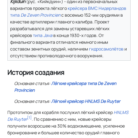
Kijkduin
(рус. «Кийкдуин») - один из первоначальных
вариантов проекта лёгкого
крейсера
ВМС Нидерландов
типа
De Zeven Provincien
с восемью 152-мм орудиями в
качестве артиллерии главного калибра. Проект
разрабатывался для замены устаревших лёгких
крейсеров
типа
Java
в конце 1930-х годов. От
финального варианта отличался немного иным
составом зенитных орудий, наличием
гидросамолётов
и
отсутствием противолодочного вооружения.
История создания
Основная статья:
Лёгкие крейсера типа
De Zeven
Provincien
Основная статья:
Лёгкий крейсер
HNLMS De Ruyter
Прототипом для корабля послужил лёгкий крейсер
HNLMS
[
1
]
De Ruyter
. По сравнению с ним, новые крейсеры
получили возросшее на 30% водоизмещение, усиленное
бронирование и большее количество орудий главного