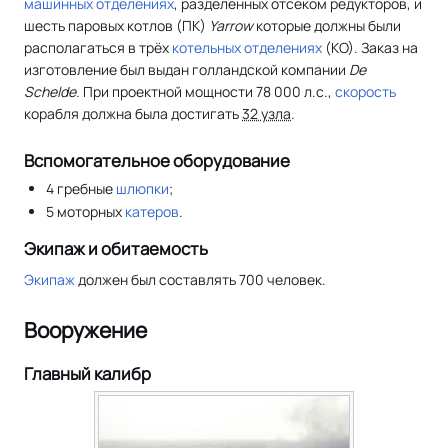
машинных отделениях
, разделенных отсеком редукторов, и
шесть паровых котлов (ПК)
Yarrow
которые должны были
располагаться в трёх
котельных отделениях
(КО). Заказ на
изготовление был выдан голландской компании
De
Schelde
. При проектной мощности 78 000 л.с.,
скорость
корабля должна была достигать
32 узла
.
Вспомогательное оборудование
4 гребные
шлюпки
;
5 моторных
катеров
.
Экипаж и обитаемость
Экипаж
должен был составлять 700 человек.
Вооружение
Главный калибр