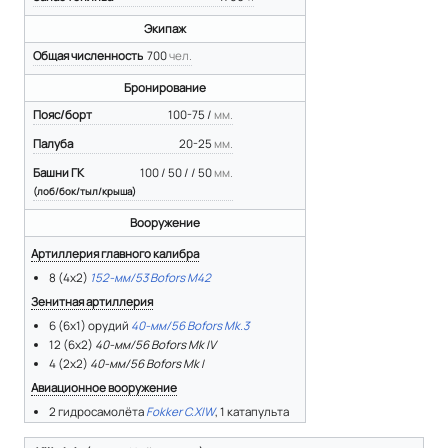
Экипаж
Общая численность
700
чел.
Бронирование
Пояс/борт
100-75 /
мм.
Палуба
20-25
мм.
Башни ГК
100 / 50 / / 50
мм.
(лоб/бок/тыл/крыша)
Вооружение
Артиллерия главного калибра
8 (4х2)
152-мм/53 Bofors M42
Зенитная артиллерия
6 (6х1) орудий
40-мм/56 Bofors Mk.3
12 (6х2)
40-мм/56 Bofors Mk IV
4 (2х2)
40-мм/56 Bofors Mk I
Авиационное вооружение
2 гидросамолёта
Fokker C.XIW
, 1 катапульта