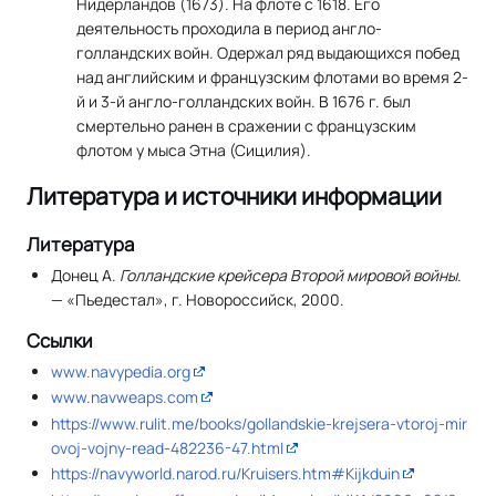
Нидерландов (1673). На флоте с 1618. Его
деятельность проходила в период англо-
голландских войн. Одержал ряд выдающихся побед
над английским и французским флотами во время 2-
й и 3-й англо-голландских войн. В 1676 г. был
смертельно ранен в сражении с французским
флотом у мыса Этна (Сицилия).
Литература и источники информации
Литература
Донец А.
Голландские крейсера Второй мировой войны
.
— «Пьедестал», г. Новороссийск, 2000.
Ссылки
www.navypedia.org
www.navweaps.com
https://www.rulit.me/books/gollandskie-krejsera-vtoroj-mir
ovoj-vojny-read-482236-47.html
https://navyworld.narod.ru/Kruisers.htm#Kijkduin