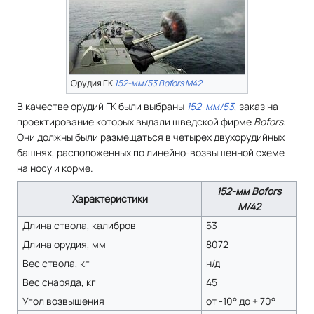
Орудия ГК
152-мм/53 Bofors M42
.
В качестве орудий ГК были выбраны
152-мм/53
, заказ на
проектирование которых выдали шведской фирме
Bofors
.
Они должны были размещаться в четырех двухорудийных
башнях, расположенных по линейно-возвышенной схеме
на носу и корме.
152-мм Bofors
Характеристики
M/42
Длина ствола, калибров
53
Длина орудия, мм
8072
Вес ствола, кг
н/д
Вес снаряда, кг
45
Угол возвышения
от -10° до + 70°