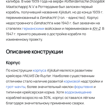
калибра. В мае 1939 года на верфи
Rotterdamsche Droogdok
Maatschappij N.V.
в Роттердаме был заложен первый
корабль, получивший название
Kijkduin
, но до конца 1939 г.
переименованный в
Eendracht
(гол. - единство). Корпус
недостроенного
Eendracht
в мае 1940 г. был захвачен на
стапелях
германскими
войсками и переименован в
КН-2
. В
1947 г. принято решение о достройке корабля по
измененному проекту.
Описание конструкции
Корпус
По конструкции
корпуса
Kijkduin
являлся развитием
крейсера
HNLMS De Ruyter
. Наиболее существенным
отличием стало наличие развитой
кормовой
надстройки и
грот-мачты
, более значительный наклон
форштевня
и
типичная крейсерская корма. Хотя
водоизмещение
кораблей возросло на 30%, корпус оставался лёгким
благодаря значительному применению сварки.