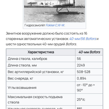
Гидросамолёт
Fokker C.XI-W
.
Зенитное вооружение должно было состоять из 16
спаренных автоматических установок
40-мм/56 Bofors
и
шести одноствольных 40-мм орудий
Bofors
.
Характеристика
40-мм Bofors
Длина ствола, калибров
56
Длина ствола, мм
2249
Вес артиллерийской установки, кг
508-528
Вес снаряда, кг
0,894
от -10° до +
Углы возвышения
90°
Максимальная скорость подъема
25°/с
ствола
Начальная скорость снаряда, м/с
881