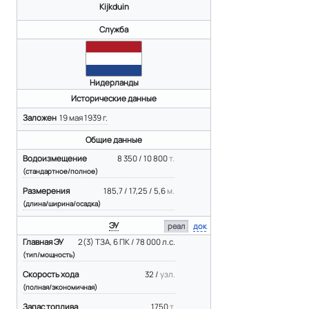
Kijkduin
Служба
Нидерланды
Исторические данные
Заложен
19 мая 1939 г.
Общие данные
Водоизмещение
8 350 / 10 800
т.
(стандартное/полное)
Размерения
185,7 / 17,25 / 5,6
м.
(длина/ширина/осадка)
ЭУ
реал
док
Главная ЭУ
2(3) ТЗА, 6 ПК / 78 000 л.с.
(тип/мощность)
Скорость хода
32 /
узл.
(полная/экономичная)
Запас топлива
1750
т.