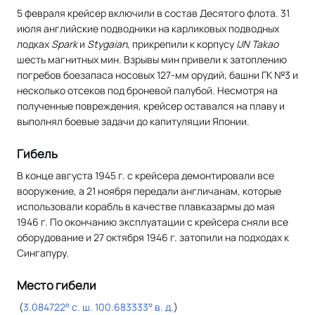
5 февраля крейсер включили в состав Десятого флота. 31
июля английские подводники на карликовых подводных
лодках
Spark
и
Stygaian
, прикрепили к корпусу
IJN Takao
шесть магнитных мин. Взрывы мин привели к затоплению
погребов боезапаса носовых 127-мм орудий, башни ГК №3 и
несколько отсеков под броневой палубой. Несмотря на
полученные повреждения, крейсер оставался на плаву и
выполнял боевые задачи до капитуляции Японии.
Гибель
В конце августа 1945 г. с крейсера демонтировали все
вооружение, а 21 ноября передали англичанам, которые
использовали корабль в качестве плавказармы до мая
1946 г. По окончанию эксплуатации с крейсера сняли все
оборудование и 27 октября 1946 г. затопили на подходах к
Сингапуру.
Место гибели
(
3.084722° с. ш. 100.683333° в. д.
)