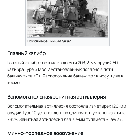
Носовые башни
IJN Takao
Главный калибр
Главный калибр состоял из десяти 203,2-мм орудий 50
калибра Type 3 Mod.2 установленных попарно в пяти
башнях типа «Е». Расположение башен: три в носу и две в
корме.
Вспомогательная/зенитная артиллерия
Вспомогательная артиллерия состояла из четырех 120-мм
орудий Type 10 установленных одиночно в установках типа
«В2». Зенитная артиллерия два 7,7-мм пулемета «Lewis».
Минно-торпедное вооружение