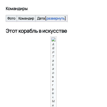
Командиры
Фото
Командир
Дата
развернуть
Этот корабль в искусстве
A
R
P
T
a
k
a
o
в
и
г
р
е
«
М
и