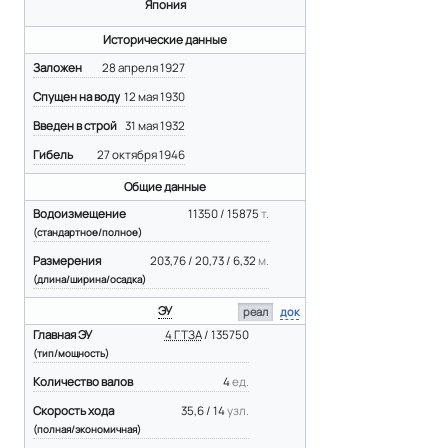
Япония
Исторические данные
Заложен
28 апреля 1927
Спущен на воду
12 мая 1930
Введен в строй
31 мая 1932
Гибель
27 октября 1946
Общие данные
Водоизмещение
11350 / 15875
т.
(стандартное/полное)
Размерения
203,76 / 20,73 / 6,32
м.
(длина/ширина/осадка)
ЭУ
реал
док
Главная ЭУ
4 ГТЗА
/ 135750
(тип/мощность)
Количество валов
4
ед.
Скорость хода
35,6 / 14
узл.
(полная/экономичная)