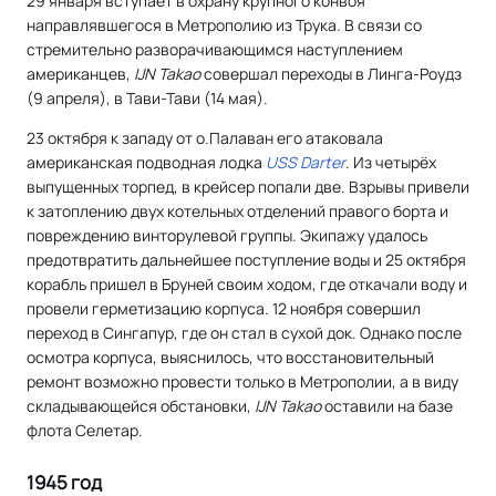
29 января вступает в охрану крупного конвоя
направлявшегося в Метрополию из Трука. В связи со
стремительно разворачивающимся наступлением
американцев,
IJN Takao
совершал переходы в Линга-Роудз
(9 апреля), в Тави-Тави (14 мая).
23 октября к западу от о.Палаван его атаковала
американская подводная лодка
USS Darter
. Из четырёх
выпущенных торпед, в крейсер попали две. Взрывы привели
к затоплению двух котельных отделений правого борта и
повреждению винторулевой группы. Экипажу удалось
предотвратить дальнейшее поступление воды и 25 октября
корабль пришел в Бруней своим ходом, где откачали воду и
провели герметизацию корпуса. 12 ноября совершил
переход в Сингапур, где он стал в сухой док. Однако после
осмотра корпуса, выяснилось, что восстановительный
ремонт возможно провести только в Метрополии, а в виду
складывающейся обстановки,
IJN Takao
оставили на базе
флота Селетар.
1945 год