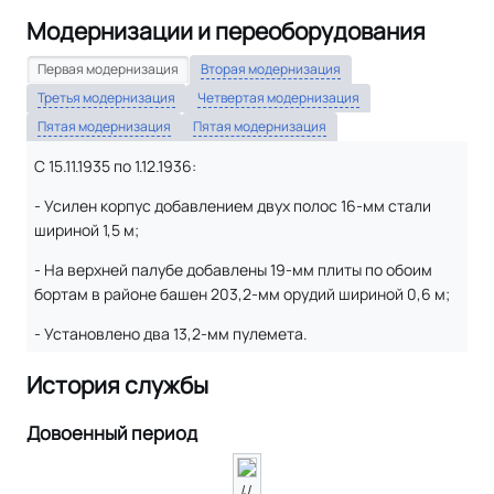
Модернизации и переоборудования
Первая модернизация
Вторая модернизация
Третья модернизация
Четвертая модернизация
Пятая модернизация
Пятая модернизация
С 15.11.1935 по 1.12.1936:
- Усилен корпус добавлением двух полос 16-мм стали
шириной 1,5 м;
- На верхней палубе добавлены 19-мм плиты по обоим
бортам в районе башен 203,2-мм орудий шириной 0,6 м;
- Установлено два 13,2-мм пулемета.
История службы
Довоенный период
IJ