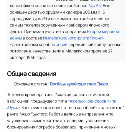
дальнейшее развитие серии крейсеров
Myōkō
. Был
оснащен десятью орудиями калибра 203 мм и 16
торпедами
Type 93
и на момент постройки являлся
самым тяжеловооруженным крейсером японского
флота. Принимал участие в операциях
Второй мировой
войны
в составе
Императорского флота Японии
.
Единственный корабль
серии
переживший войну, однако
потоплен в качестве цели в Малаккском проливе 27
октября 1946 года.
Общие сведения
Основная статья:
Тяжёлые крейсера типа Takao
Тяжёлые крейсера типа
Takao
являлись логической
эволюцией предыдущего типа
тяжелых крейсеров типа
Myoko
. Конструктором нового типа кораблей стал капитан 1
ранга
Kikuo Fujimoto
. Работы велись в направлении по
улучшению возможностей артиллерии, увеличении
бронирования погребов боезапаса, применения новых