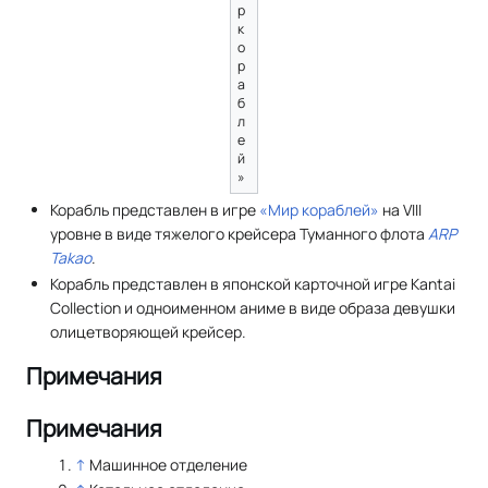
р
к
о
р
а
б
л
е
й
»
Корабль представлен в игре
«Мир кораблей»
на VIII
уровне в виде тяжелого крейсера Туманного флота
ARP
Takao
.
Корабль представлен в японской карточной игре Kantai
Collection и одноименном аниме в виде образа девушки
олицетворяющей крейсер.
Примечания
Примечания
↑
Машинное отделение