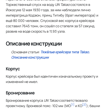
Торжественный спуск на воду
IJN Takao
состоялся в
Йокосуке 12 мая 1930 года, за ним наблюдали лично
императрица Кодзюн, принц Титибу (брат императора) и
ещё 80 000 человек. Спусковой вес корпуса крейсера
составил 7645 тонн, он сошёл со стапеля за 57 секунд,
развив на воде скорость в 11,93 узла.
Описание конструкции
Основная статья:
Тяжёлые крейсера типа Takao.
Описание конструкции
Корпус
Корпус крейсера был идентичен изначальному проекту и
изменений не имел.
Бронирование
Бронирование корпуса
IJN Takao
соответствовало
[
1
]
[
2
]
проектному. Броневой пояс: 102 мм (МО
и КО
); башни