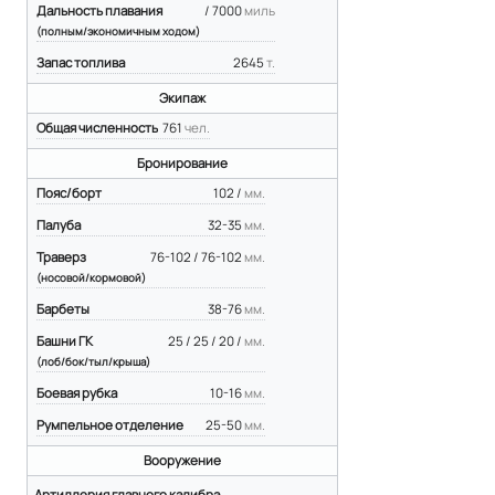
Дальность плавания
/ 7000
миль
(полным/экономичным ходом)
Запас топлива
2645
т.
Экипаж
Общая численность
761
чел.
Бронирование
Пояс/борт
102 /
мм.
Палуба
32-35
мм.
Траверз
76-102 / 76-102
мм.
(носовой/кормовой)
Барбеты
38-76
мм.
Башни ГК
25 / 25 / 20 /
мм.
(лоб/бок/тыл/крыша)
Боевая рубка
10-16
мм.
Румпельное отделение
25-50
мм.
Вооружение
Артиллерия главного калибра