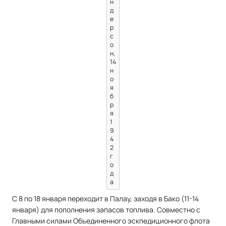
н
д
е
р
с
о
н,
14
н
о
я
б
р
я
1
9
4
2
г
о
д
а
С 8 по 18 января переходит в Палау, заходя в Бако (11-14
января) для пополнения запасов топлива. Совместно с
Главными силами Объединенного эскпедиционного флота