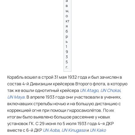
а
в
ы,
о
кт
я
б
р
ь
1
9
3
5
г.
Корабль вошел в строй 31 мая 1932 года и был зачислен в
состав 4-й Дивизиции крейсеров Второго флота, в которую
так же вошли однотипный крейсера
IJN Atago
,
IJN Chokai
,
IJN Maya
. В апреле 1933 года они участвовали в учениях,
включавших стрельбы ночью и на большую дистанцию с
коррекцией огня при помощи гидросамолётов. По их
итогам было выявлено большое рассеяние у новых
установок ГК. С 29 июня по 5 июля 1933 года 4–я ДКР
вместе с 6-й ДКР
IJN Aoba
,
IJN Kinugasa
и
IJN Kako