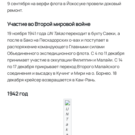
9 сентября на верфи флота в Йокосуке провели доковый
ремонт.
Участие во Второй мировой войне
19 ноября 1941 года
IJN Takao
переходит в бухту Саеки, а
после в Бако на Пескадорских о-вах и поступает в
распоряжение командующего Главными силами
Объединенного экспедиционного флота. С 4 по 11 декабря
принимает участие в оккупации Филиппин и Малайи. С 14
по 17 декабря прикрывает переход Второго Малайского
соединения и высадку в Кучинг и Мири на о. Борнео. 18
декабря крейсер возвращается в Кам-Рань.
1942 год
IJ
N
T
a
k
a