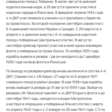
совершили поход к Тайваню. В июле–августе дивизия
ходила в южные моря, а 25 августа приняли участие в
морском параде в Йокогаме. В феврале-апреле 1934 года
4-я ДКР участвовала в учениях со стрельбами у берегов
острова Кюсю. Во второй половине сентября совместно с
6-й дивизией посетили Рёдзюн и Циндао. С 29 марта по 4
апреля 4-я дивизия вместе с 6-й совершила короткий
поход к побережью Центрального Китая. В августе-
сентябре крейсер принял участие в ежегодных маневрах
флота у побережья острова Хонсю. 15 ноября 1935 года,
корабль вывели в резерв, где он находился до 1 декабря
1936 года на базе флота в Йокосуке.
По выходу из резерва крейсер вновь включили в состав 4-й
ДКР. Совместно с
IJN Maya
с 27 марта по 6 апреля 1937
совершил поход в район Циндао. В мае 1938 года корабль
вновь выводят в резерв до 31 августа 1939 года. Выйдя из
резерва
IJN Takao
возглавляет 4-ю ДКР Второго флота и до
сентября 1941 года, находится в водах Метрополии,
участвуя в операциях у побережья Южного Китая с марта
по апрель 1940 года и с 2 января по 25 мая 1941 года. С 5 по