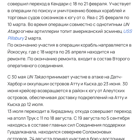
совершил переход в Кендари с 18 по 21 февраля. Участвует
в операции по поиску и уничтожению боевых кораблей и
торговых судов союзников к югу от о. Ява с 25 февраля по
10 марта. Во время операции совместно с однотипным
IJN
Atago
огнем артиллерии топит американский эсминец
USS
Pillsbury
2 марта.
По окончанию участия в операции корабль направляется в
Йокосуку, где с 18 марта по 26 апреля находится на
ремонте. По окончанию ремонта, входит в состав Второго
оперативного соединения.
С 30 мая
IJN Takao
принимает участие в атаке на Датч-
Харбор и оккупации островов Атту и Кыска до 23 июня. 30
июня крейсер возвращается в район к югу от Алеутских
островов, обеспечивая доставку подкреплений на Атту и
Кыска до 12 июля.
13 июля переходит в Хирадзиму, откуда совершает переход
на атолл Трук с 11 по 18 августа. С 19 августа по 5 сентября
находясь в составе главных сил Соединения поддержки
Гуадалканала, находился севернее Соломоновых
островов. 24 августа принял участие в бою у восточных