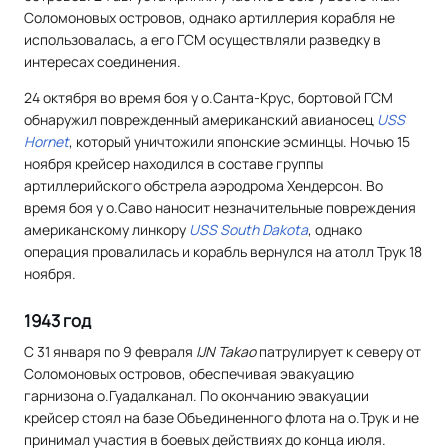
Соломоновых островов, однако артиллерия корабля не
использовалась, а его ГСМ осуществляли разведку в
интересах соединения.
24 октября во время боя у о.Санта-Крус, бортовой ГСМ
обнаружил поврежденный американский авианосец
USS
Hornet
, который уничтожили японские эсминцы. Ночью 15
ноября крейсер находился в составе группы
артиллерийского обстрела аэродрома Хендерсон. Во
время боя у о.Саво наносит незначительные повреждения
американскому линкору
USS South Dakota
, однако
операция провалилась и корабль вернулся на атолл Трук 18
ноября.
1943 год
С 31 января по 9 февраля
IJN Takao
патрулирует к северу от
Соломоновых островов, обеспечивая эвакуацию
гарнизона о.Гуадалканал. По окончанию эвакуации
крейсер стоял на базе Объединенного флота на о.Трук и не
принимал участия в боевых действиях до конца июля.