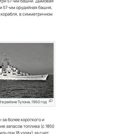
 три 57-мм башни. Дымовая
и 57-мм орудийная башня,
ии корабля, в симметричном
t
в районе Тулона, 1960 год
з-за более короткого и
ие запасов топлива (с 1850
ь при 18 узлах) за счет