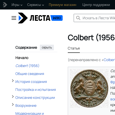
Игры
Сервисы
Премиум магазин
Центр поддержки
Перейти
Отобразить/Скрыть подраздел История создания
к
Главное меню
содержанию
Отобразить/Скрыть подраздел Описание конструкции
Colbert (1956
Содержание
Отобразить/Скрыть подраздел Вооружение
скрыть
Статья
Начало
(перенаправлено с «
Colber
Отобразить/Скрыть подраздел История службы
Colbert
(1956)
Co
Общие сведения
ant
История создания
Фр
НА
Постройка и испытания
По
Описание конструкции
во
кр
Вооружение
им
Модернизации и