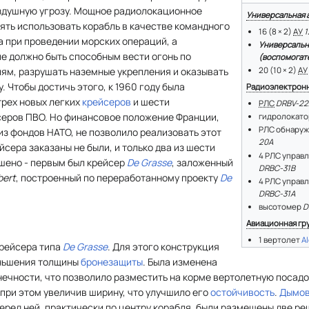
здушную угрозу. Мощное радиолокационное
Универсальная 
ять использовать корабль в качестве командного
16 (8 × 2)
АУ
1
 при проведении морских операций, а
Универсальн
е должно быть способным вести огонь по
(воспомогат
ям, разрушать наземные укрепления и оказывать
20 (10 × 2)
АУ
 Чтобы достичь этого, к 1960 году была
Радиоэлектрон
трех новых легких
крейсеров
и шести
РЛС
DRBV-22
еров ПВО. Но финансовое положение Франции,
гидролокат
РЛС обнаруж
з фондов НАТО, не позволило реализовать этот
20A
йсера заказаны не были, и только два из шести
4 РЛС управ
шено - первым был крейсер
De Grasse
, заложенный
DRBC-31B
bert
, построенный по переработанному проекту
De
4 РЛС управ
DRBC-31A
высотомер
D
Авиационная гр
1 вертолет
Al
крейсера типа
De Grasse
. Для этого конструкция
еньшения толщины
бронезащиты
. Была изменена
ечности, что позволило разместить на корме вертолетную посад
при этом увеличив ширину, что улучшило его
остойчивость
.
Дымов
 перед ней, практически по центру корабля, были размещены две р