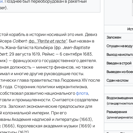
ми
. Позднее был переоборудован в ракетный
ser
).
Ис
той корабль в истории носивший это имя. Девиз
Заложен
ейсера
Colbert
:
фр.
"Perite et recte"
. Был назван в
Спущен на воду
ть Жана-Бати́ста Кольбе́ра (
фр.
Jean-Baptiste
bert
; 29 августа 1619, Реймс — 6 сентября 1683,
Выход на испыт
иж) — французского государственного деятеля.
Введен в строй
вная должность — министр финансов, но также
Выведен из бое
имал и многие другие руководящие посты.
тически глава правительства Людовика XIV после
Сдан на слом
5 года. Сторонник политики меркантилизма,
собствовал развитию национального
флота
,
Водоизмещени
говли и промышленности. Считается создателем
(стандартное/пол
ота. Заложил экономические предпосылки для
Размерения
 колониальной империи. При его
(длина/ширина/ос
ваны Академия надписей и литературы (1663),
 (1666), Королевская академия музыки (1669) и
тектуры (1671).