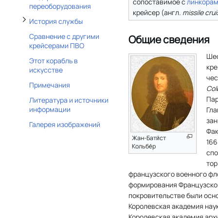
сопоставимое с
линкора
переоборудования
крейсер (
англ.
missile crui
История службы
Сравнение с другими
Общие сведения
крейсерами ПВО
Шес
Этот корабль в
кр
искусстве
чес
Примечания
Col
Пар
Литература и источники
информации
Гла
зан
Галерея изображений
Фак
Жан-Бати́ст
166
Кольбе́р
спо
тор
французского военного фл
формирования Французской
покровительстве были осно
Королевская академия наук
Королевская академия архи