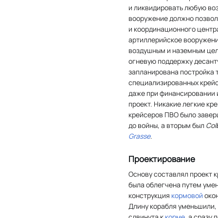
и ликвидировать любую во
вооружение должно позвол
и координационного центра
артиллерийское вооружени
воздушным и наземным цел
огневую поддержку десанту.
запланирована постройка 
специализированных крейс
даже при финансировании и
проект. Никакие легкие кре
крейсеров ПВО было завер
до войны, а вторым был
Col
Grasse
.
Проектирование
Основу составлял проект 
была облегчена путем ум
конструкция
кормовой
окон
Длину корабля уменьшили, 
сдвинута к
корме
, а сразу