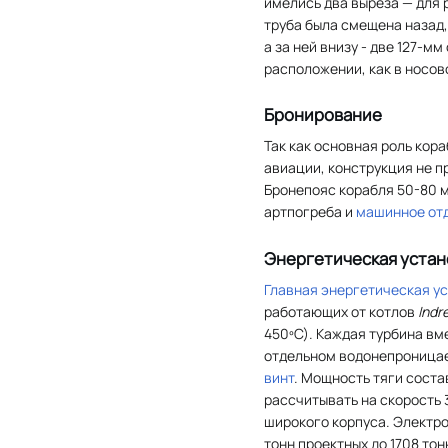
имелись два выреза — для
труба была смещена назад,
а за ней внизу - две 127-м
расположении, как в носов
Бронирование
Так как основная роль кор
авиации, конструкция не 
Бронепояс корабля 50-80 
артпогреба и
машинное от
Энергетическая устан
Главная энергетическая у
работающих от котлов
Indr
450ºC). Каждая турбина вм
отдельном водонепроницае
винт
. Мощность тяги состав
рассчитывать на скорость 3
широкого корпуса. Электро
тонн проектных до 1708 тон