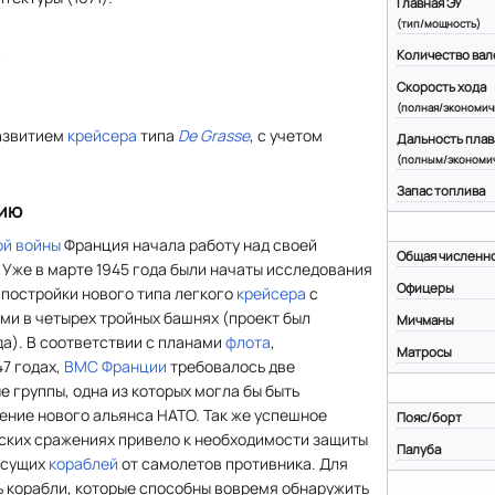
Главная ЭУ
(тип/мощность)
я
Количество вал
Скорость хода
(полная/экономич
азвитием
крейсера
типа
De Grasse
, с учетом
Дальность плав
(полным/экономи
Запас топлива
нию
ой войны
Франция начала работу над своей
Общая численн
. Уже в марте 1945 года были начаты исследования
Офицеры
 постройки нового типа легкого
крейсера
с
ми в четырех тройных башнях (проект был
Мичманы
да). В соответствии с планами
флота
,
Матросы
47 годах,
ВМС Франции
требовалось две
е группы, одна из которых могла бы быть
жение нового альянса НАТО. Так же успешное
Пояс/борт
ских сражениях привело к необходимости защиты
Палуба
есущих
кораблей
от самолетов противника. Для
ь корабли, которые способны вовремя обнаружить