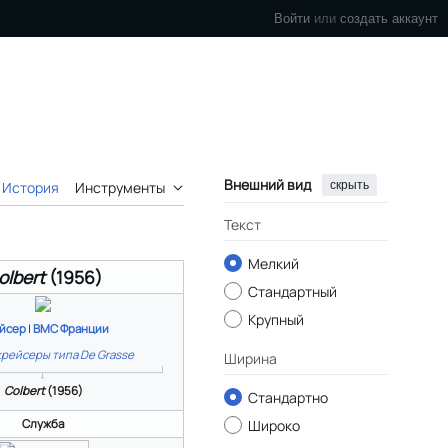
Войти
или
создать аккаунт
Внешний вид
скрыть
История
Инструменты
Текст
Мелкий
olbert
(1956)
Стандартный
Крупный
йсер
|
ВМС Франции
крейсеры типа De Grasse
Ширина
Colbert
(1956)
Стандартно
Служба
Широко