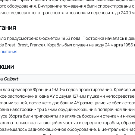
ого оборудования. Внутренние помещения были спроектированы с
ачестве десантного транспорта и позволяли перевозить до 2400 ч
тания
ло предусмотрено бюджетом 1953 года. Постройка началась в дека
de Brest, Brest, France). Корабль был спущен на воду 24 марта 1956 
спытания
.
кции
ра
Colbert
ы для крейсеров Франции 1930-х годов проектирования. Крейсер 
кое расположение: одна АУ с двумя 127-мм пушками непосредствен
овании за ней, после чего две башни АУ размещались с обеих стор
овне надстройки - три 57-мм орудийных башни в поперечной линии
пуса (борта были приподняты и являлись боковыми стенками нижн
ражена только возвышающейся частью в середине корабля, образу
 размещалось радиолокационное оборудование. В центральной ча