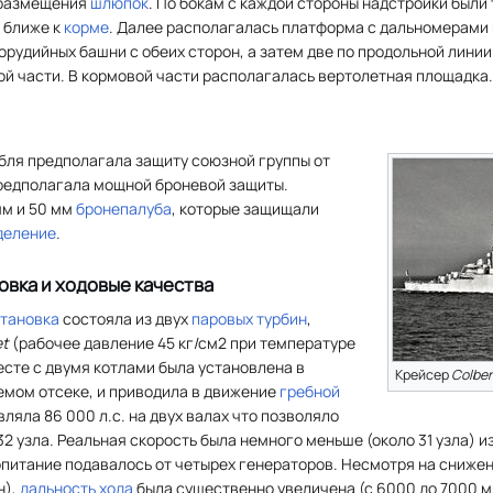
 размещения
шлюпок
. По бокам с каждой стороны надстройки были
 ближе к
корме
. Далее располагалась платформа с дальномерами 
м орудийных башни с обеих сторон, а затем две по продольной лин
ой части. В кормовой части располагалась вертолетная площадка.
абля предполагала защиту союзной группы от
предполагала мощной броневой защиты.
мм и 50 мм
бронепалуба
, которые защищали
деление
.
овка и ходовые качества
становка
состояла из двух
паровых турбин
,
et
(рабочее давление 45 кг/см2 при температуре
есте с двумя котлами была установлена в
Крейсер
Colber
мом отсеке, и приводила в движение
гребной
ляла 86 000 л.с. на двух валах что позволяло
2 узла. Реальная скорость была немного меньше (около 31 узла) и
питание подавалось от четырех генераторов. Несмотря на снижен
н),
дальность хода
была существенно увеличена (с 6000 до 7000 мил