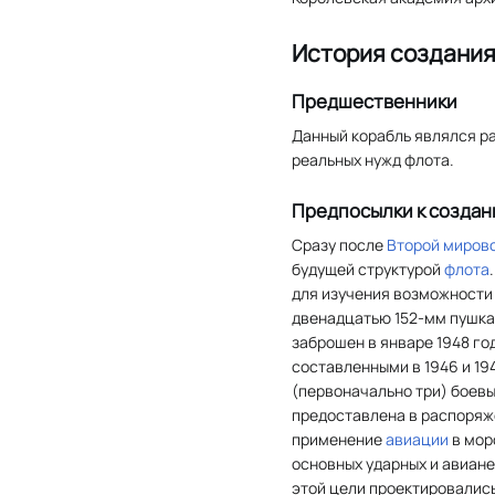
История создани
Предшественники
Данный корабль являлся р
реальных нужд флота.
Предпосылки к созда
Сразу после
Второй миров
будущей структурой
флота
для изучения возможности
двенадцатью 152-мм пушка
заброшен в январе 1948 го
составленными в 1946 и 19
(первоначально три) боевы
предоставлена ​​в распоря
применение
авиации
в мор
основных ударных и авиан
этой цели проектировалис