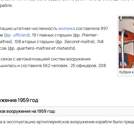
рабля.
атацию штатная численность
экипажа
составляла 997
в (
фр.
officiers
), 19 главных старшин (
фр.
Premier-
îtres
), 108 вторых старшин (
фр.
Second-maître
), 748
сов (
фр.
quartiers-maîtres et matelots
).
 связи с автоматизацией систем вооружения
шилась и составила 562 человек : 25 офицеров, 208
Кубрик 
жение 1959 год
в вооружения на 1959 год:
да в эксплуатацию артиллерийское вооружение корабля было пре