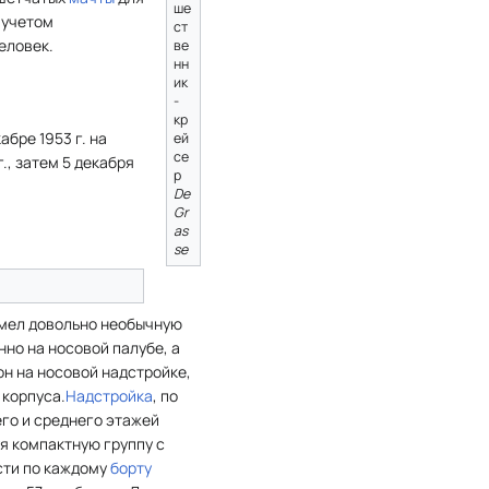
ше
 учетом
ст
еловек.
ве
нн
ик
-
кр
бре 1953 г. на
ей
се
г., затем 5 декабря
р
De
Gr
as
se
имел довольно необычную
но на носовой палубе, а
он на носовой надстройке,
 корпуса.
Надстройка
, по
его и среднего этажей
я компактную группу с
сти по каждому
борту