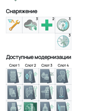
Снаряжение
3
2
3
3
Доступные модернизации
Слот 1
Слот 2
Слот 3
Слот 4