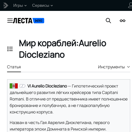
Игры
Сервисы
Перейти
к
Главное меню
Поиск
Внеш
содержанию
Мир кораблей:Aurelio
Отобразить/Скрыть содержание
Diocleziano
Статья
Инструменты
VI Aurelio Diocleziano
— Гипотетический проект
дальнейшего развития лёгких крейсеров типа Capitani
Romani. В отличие от предшественника имеет полноценное
бронирование и полубачную, а не гладкопалубную
конструкцию корпуса.
Назван в честь Гая Аврелия Диоклетиана, первого
императора эпохи Домината в Римской империи.