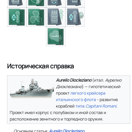
Историческая справка
Aurelio Diocleziano
(
итал.
Аурелио
Диоклезиано
) — гипотетический
проект
легкого крейсера
итальянского флота
- развитие
кораблей
типа
Capitani Romani
.
Проект имел корпус с полубаком и иной состав и
расположение зенитного и торпедного оружия.
Основная статья:
Aurelio Diocleziano