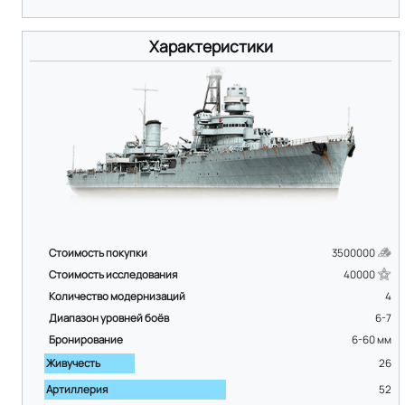
Характеристики
Стоимость покупки
3500000
Стоимость исследования
40000
Количество модернизаций
4
Диапазон уровней боёв
6-7
Бронирование
6-60
мм
Живучесть
26
Артиллерия
52