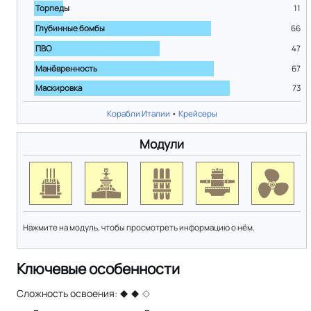
Торпеды
11
Глубинные бомбы
66
ПВО
47
Манёвренность
67
Маскировка
73
Корабли Италии
•
Крейсеры
Модули
Нажмите на модуль, чтобы просмотреть информацию о нём.
Ключевые особенности
Сложность освоения: