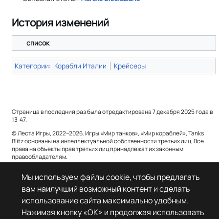
История изменений
список
Категории
:
Корабли Италии
Крейсеры
Страница в последний раз была отредактирована 7 декабря 2025 года в
13:47.
© Леста Игры, 2022–2026. Игры «Мир танков», «Мир кораблей», Tanks
Blitz основаны на интеллектуальной собственности третьих лиц. Все
права на объекты прав третьих лиц принадлежат их законным
правообладателям.
Политика конфиденциальности
О Леста Wiki
Мы используем файлы cookie, чтобы предлагать
вам наилучший возможный контент и сделать
Отказ от ответственности
использование сайта максимально удобным.
Нажимая кнопку «OK» и продолжая использовать