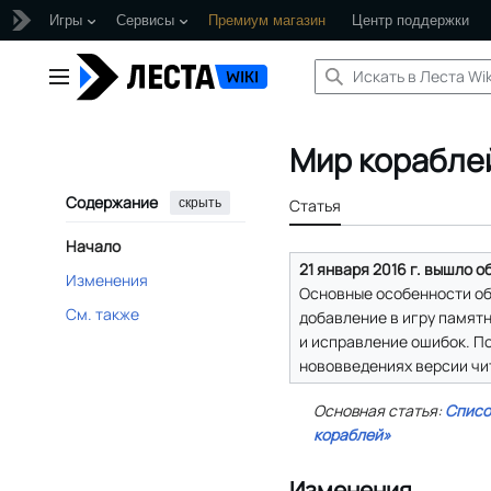
Игры
Сервисы
Премиум магазин
Центр поддержки
Перейти
к
Главное меню
содержанию
Мир кораблей
Содержание
скрыть
Статья
Начало
21 января 2016 г. вышло о
Изменения
Основные особенности о
См. также
добавление в игру памят
и исправление ошибок. П
нововведениях версии чи
Основная статья:
Списо
кораблей»
Изменения