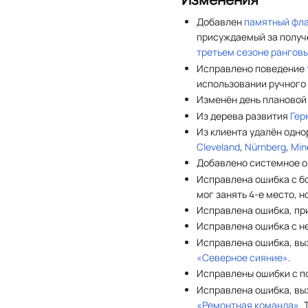
Добавлен
памятный фл
присуждаемый за получе
третьем сезоне
ранговы
Исправлено поведение
использовании ручного
Изменён день плановой 
Из дерева развития
Гер
Из клиента удалён одн
Cleveland
,
Nürnberg
,
Min
Добавлено системное о
Исправлена ошибка с бо
мог занять 4-е место, н
Исправлена ошибка, пр
Исправлена ошибка с н
Исправлена ошибка, выз
«Северное сияние»
.
Исправлены ошибки с по
Исправлена ошибка, вы
«Ремонтная команда»
.