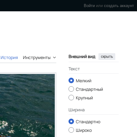
Войти
или
создать аккаунт
Внешний вид
скрыть
История
Инструменты
Текст
Мелкий
Стандартный
Крупный
Ширина
Стандартно
Широко