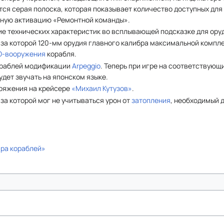
ся серая полоска, которая показывает количество доступных для
тную активацию «Ремонтной команды».
е технических характеристик во всплывающей подсказке для ору
-за которой 120-мм орудия главного калибра максимальной комп
О-вооружения
корабля.
ораблей модификации
Arpeggio
. Теперь при игре на соответствую
дет звучать на японском языке.
ряжения на крейсере
«Михаил Кутузов»
.
за которой мог не учитываться урон от
затопления
, необходимый 
ра кораблей»