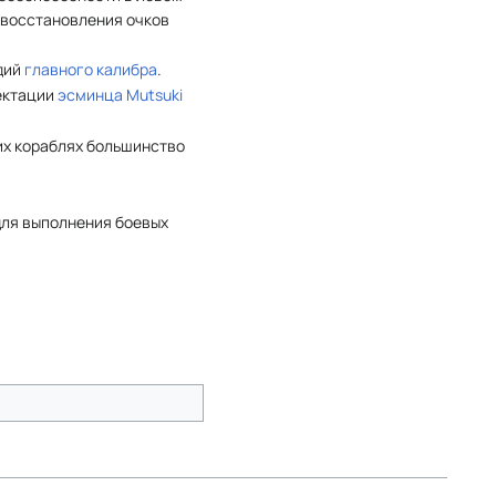
 восстановления очков
дий
главного калибра
.
лектации
эсминца
Mutsuki
щих кораблях большинство
для выполнения боевых