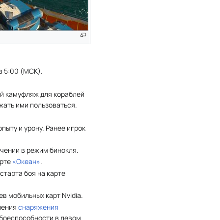
в 5:00 (МСК).
ый камуфляж для кораблей
лжать ими пользоваться.
пыту и урону. Ранее игрок
чении в режим бинокля.
арте
«Океан»
.
старта боя на карте
в мобильных карт Nvidia.
нения
снаряжения
 боеспособности в левом