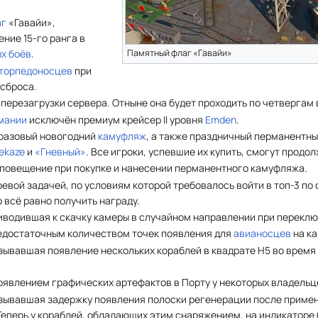
аг
«Гавайи»,
ние 15-го ранга в
Памятный флаг «Гавайи»
х боёв
.
торпедоносцев
при
 сброса.
перезагрузки сервера. Отныне она будет проходить по четвергам 
мании
исключён премиум крейсер II уровня
Emden
.
оразовый новогодний
камуфляж
, а также праздничный перманентн
ekaze
и
«Гневный»
. Все игроки, успевшие их купить, смогут продо
повещение при покупке и нанесении перманентного камуфляжа.
евой задачей, по условиям которой требовалось войти в топ-3 по о
о всё равно получить награду.
иводившая к скачку камеры в случайном направлении при переклю
едостаточным количеством точек появления для
авианосцев
на к
ывавшая появление нескольких кораблей в квадрате H5 во время 
явлением графических артефактов в Порту у некоторых владельце
зывавшая задержку появления полоски регенерации после приме
 Теперь у кораблей, обладающих этим снаряжением, на индикаторе