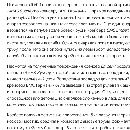
Примерно в 10:00 произошло первое попадание главной артил
HMAS Sydney
по крейсеру ВМС Германии — прямое попадание 
радиорубку. Она была уничтожена. Были первые потери экипаж
снаряд взорвался на шканцах возле грот-мачты. Еще один сна
взорвался на палубе возле боевой рубки крейсера
SMS Emden
выведено из строя рулевое управление. На корабле была унич
система управления огнём. Один из снарядов попал в первую
трубу, после чего она опрокинулась на левый борт. Вследствие
палуба была покрыта дымом. Крейсер начал терять скорость.
Несмотря на полученные повреждения крейсер
Emden
продолж
огонь по HMAS
Sydney
, который получил несколько попаданий, 
нанесли серьёзный урон. Вследствие последующих попаданий 
крейсера ВМС Германии была выведена из строя рулевая маши
из снарядов разорвался возле носового орудия. Следующее п
спровоцировало детонацию снарядов сложенных в ларь для по
кормовым орудиям, после чего на корме начался сильный пож
Крейсер получил серьезные повреждения, был разрушен верх
носовой мостик, средняя и кормовая дымовые трубы, фок-мачт
по всему крейсеру был пожар. Было несколько пробоин ниже в