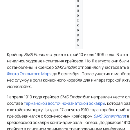
л
е
й
э
с
к
а
д
р
ы
Крейсер
SMS Emden
вступил в строй 10 июля 1909 года. В этот
начались ходовые испытания крейсера. Но 11 августа они были
остановлены, и крейсер
SMS Emden
отправился участвовать в
Флота Открытого Моря
до 5 сентября. После участия в манёвр
нёс службу в роли конвойного корабля для императорской яхт
Hohenzollern
.
1 апреля 1910 года крейсер
SMS Emden
был направлен нести сл
составе
германской восточно-азиатской эскадры
, которая р
в китайском порту Циндао. 17 августа 1910 года корабль прибыл
где объединился с броненосным крейсером
SMS Scharnhorst
в
крейсерской эскадры контр-адмирала Гюлера. До декабря 1910
крейсер в основном занимался тренировочными манёврами,