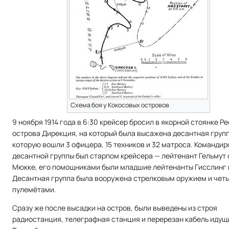
Схема боя у Кокосовых островов
9 ноября 1914 года в 6:30 крейсер бросил в якорной стоянке 
острова Дирекция, на который была высажена десантная групп
которую вошли 3 офицера, 15 техников и 32 матроса. Команди
десантной группы был старпом крейсера — лейтенант Гельмут
Мюкке, его помощниками были младшие лейтенанты Гисслинг 
Десантная группа была вооружена стрелковым оружием и чет
пулемётами.
Сразу же после высадки на остров, были выведены из строя
радиостанция, телеграфная станция и перерезан кабель идущи