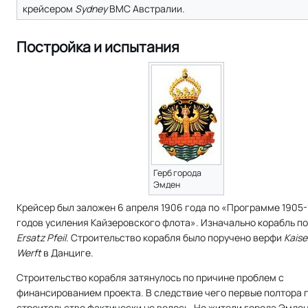
крейсером
Sydney
ВМС Австралии.
Постройка и испытания
Герб города
Эмден
Крейсер был заложен 6 апреля 1906 года по «Программе 1905
годов усиления Кайзеровского флота». Изначально корабль п
Ersatz Pfeil
. Строительство корабля было поручено верфи
Kaise
Werft
в Данциге.
Строительство корабля затянулось по причине проблем с
финансированием проекта. В следствие чего первые полтора 
строительство фактически не велось. Но жители города Эмде