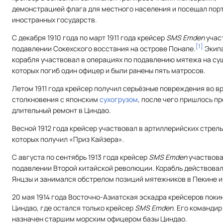
демонстрацией флага для местного населения и посещал пор
иностранных государств.
С декабря 1910 года по март 1911 года крейсер
SMS Emden
учас
[
1
]
подавлении Сокехского восстания на острове Понапе.
Экип
корабля участвовал в операциях по подавлению мятежа на суш
которых погиб один офицер и были ранены пять матросов.
Летом 1911 года крейсер получил серьёзные повреждения во в
столкновения с японским
сухогрузом
, после чего пришлось п
длительный ремонт в Циндао.
Весной 1912 года крейсер участвовал в артиллерийских стрель
которых получил «Приз Кайзера».
С августа по сентябрь 1913 года крейсер
SMS Emden
участвова
подавлении Второй китайской революции. Корабль действовал
Янцзы и занимался обстрелом позиций мятежников в Пекине и
20 мая 1914 года Восточно-Азиатская эскадра крейсеров поки
Циндао, где остался только крейсер
SMS Emden
. Его командир
назначен старшим морским офицером базы Циндао.