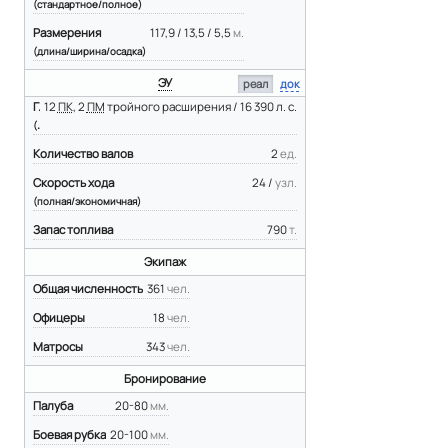
(стандартное/полное)
Размерения
117,9 / 13,5 / 5,5
м.
(длина/ширина/осадка)
ЭУ
реал
док
Главная ЭУ
12
ПК
, 2
ПМ
тройного расширения / 16 390 л. с.
(тип/мощность)
Количество валов
2
ед.
Скорость хода
24 /
узл.
(полная/экономичная)
Запас топлива
790
т.
Экипаж
Общая численность
361
чел.
Офицеры
18
чел.
Матросы
343
чел.
Бронирование
Палуба
20-80
мм.
Боевая рубка
20-100
мм.