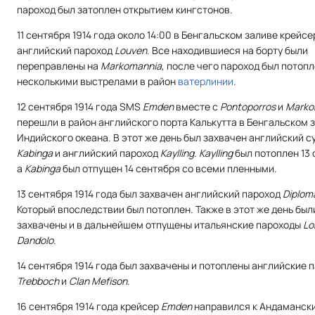
пароход был затоплен открытием кингстонов.
11 сентября 1914 года около 14:00 в Бенгальском заливе крейсе
английский пароход
Louven
. Все находившиеся на борту были
переправлены на
Маrkomannia
, после чего пароход был потоп
несколькими выстрелами в район
ватерлинии
.
12 сентября 1914 года SMS
Emden
вместе с
Pontoporros
и
Маrko
перешли в район английского порта Калькутта в Бенгальском 
Индийского океана. В этот же день был захвачен английский с
Kabinga
и английский пароход
Kaylling
.
Kaylling
был потоплен 13 
а
Kabinga
был отпущен 14 сентября со всеми пленными.
13 сентября 1914 года был захвачен английский пароход
Diplom
Который впоследствии был потоплен. Также в этот же день был
захвачены и в дальнейшем отпущены итальянские пароходы
Lo
Dandolo
.
14 сентября 1914 года был захвачены и потоплены английские 
Trebboch
и
Clan Mefison
.
16 сентября 1914 года крейсер
Emden
направился к Андаманск