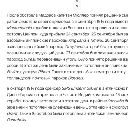
e
n
После обстрела Мадраса капитан Мюллер принял решение см
район действий своего крейсера. 23 сентября 1914 года вместе
Маrkomannia
корабли вышли из Бенгальского пролива и направ
острову Цейлон, куда прибыли 24 сентября. 25 сентября был з
взорваны английские пароходы
King Land
и
Timerik
. 26 сентябр
захвачен английский пароход
Greyfevel
который был отпущен в
пленными на следующий день. 27 сентября был захвачен англ
пароход
Buresk
перевозивший уголь. Было принято решение взя
собой. В этот же день были захвачены и потоплены английский
Foyle
и сухогруз
Ribera
. Также в этот день был осмотрен и отпу
голландский почтовый пароход
Dioysius
.
9 октября 1914 года крейсер
SMS Emden
прибыл в английскую 
Диего-Гарсиа на архипелаге Чагос в Индийском океане. 16 ок
корабль покинул этот порт и в этот же день в районе Коломбо 
захвачен и потоплен на следующий день шотландский сухогру
Grant
. Также 16 октября была потоплена английская землечер
Ponrabella
.