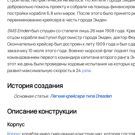
добровольно помочь проекту и собрали на помощь финансиро
постройки корабля 6,8 млн марок. После этого было принято 
переименовании крейсера в честь города Эмден.
SMS Emden
был спущен со стапеля лишь 26 мая 1908 года. Кр
отцом корабля выступил бургомистр города Эмден, доктор Фю
Окончательно крейсер был достроен к лету 1909 года и был сд
заказчику 10 июля этого года. Военно-морской флаг поднят по
командованием первого командира капитана второго ранга Эн
этот же день были проведены ходовые испытания на которых к
развил максимальную скорость в 24
узла
.
История создания
Основная статья:
Легкие крейсера типа Dresden
Описание конструкции
Корпус
Корпус
корабля имел смешанную конструкцию, которая состоя