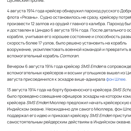
Цусимский пролив.
4 августа 1914 года крейсер обнаружил пароход русского Доб
флота «Рязань». Судно остановилось не сразу, крейсеру потр
произвести 12 залпов из орудий главного калибра. Пароход бы
и доставлен в Циндао 6 августа 1914 года. После детального 
корабля, учитывая его хорошее состояние и способность разв
скорость более 17 узлов, было решено установить на корабль
вооружение, укомплектовать военной командой и превратить 
вспомогательный корабль
Cormoran
.
Вечером 6 августа 1914 года крейсер
SMS Emden
в сопровожде
вспомогательных крейсеров и восьми угольщиков вышел из Цин
августа присоединился к эскадре вице-адмирала
фон Шпее
.
13 августа 1914 года на борту броненосного крейсера
SMS Scha
было проведено совещание офицеров эскадры на котором ком
крейсера
SMS Emden
Мюллер предложил начать крейсерскую 
Индийском океане. Неожиданно для самого Мюллера, фон Шп
поддержал его идею и приказал крейсеру
SMS Emden
приступи
самостоятельным рейдерским действиям в Индийском океане