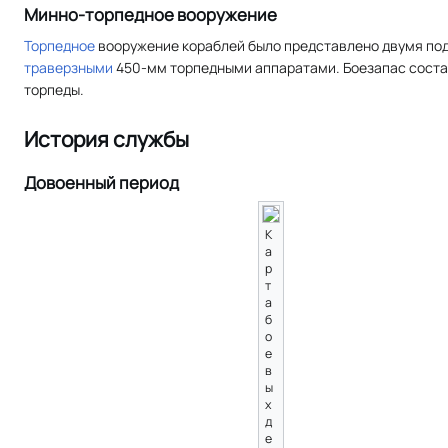
Минно-торпедное вооружение
Торпедное
вооружение кораблей было представлено двумя по
траверзными
450-мм торпедными аппаратами. Боезапас соста
торпеды.
История службы
Довоенный период
К
а
р
т
а
б
о
е
в
ы
х
д
е