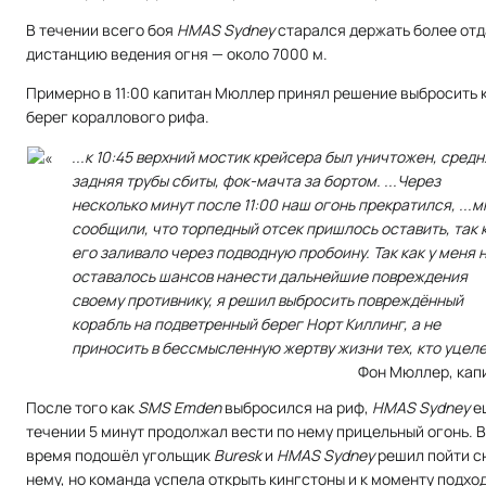
В течении всего боя
HMAS Sydney
старался держать более от
дистанцию ведения огня — около 7000 м.
Примерно в 11:00 капитан Мюллер принял решение выбросить 
берег кораллового рифа.
...к 10:45 верхний мостик крейсера был уничтожен, средн
задняя трубы сбиты, фок-мачта за бортом. ...Через
несколько минут после 11:00 наш огонь прекратился, ...м
сообщили, что торпедный отсек пришлось оставить, так 
его заливало через подводную пробоину. Так как у меня 
оставалось шансов нанести дальнейшие повреждения
своему противнику, я решил выбросить повреждённый
корабль на подветренный берег Норт Киллинг, а не
приносить в бессмысленную жертву жизни тех, кто уцеле
Фон Мюллер, кап
После того как
SMS Emden
выбросился на риф,
HMAS Sydney
е
течении 5 минут продолжал вести по нему прицельный огонь. В
время подошёл угольщик
Buresk
и
HMAS Sydney
решил пойти с
нему, но команда успела открыть кингстоны и к моменту подхо