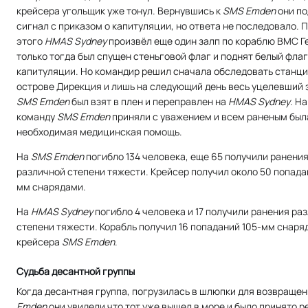
крейсера угольщик уже тонул. Вернувшись к
SMS Emden
они по
сигнал с приказом о капитуляции, но ответа не последовало. 
этого
HMAS Sydney
произвёл еще один залп по кораблю ВМС Г
только тогда был спущен стеньговой флаг и поднят белый флаг
капитуляции. Но командир решил сначала обследовать станц
острове Дирекция и лишь на следующий день весь уцелевший
SMS Emden
был взят в плен и переправлен на
HMAS Sydney
. Н
команду
SMS Emden
приняли с уважением и всем раненым был
необходимая медицинская помощь.
На
SMS Emden
погибло 134 человека, еще 65 получили ранени
различной степени тяжести. Крейсер получил около 50 попада
мм снарядами.
На
HMAS Sydney
погибло 4 человека и 17 получили ранения ра
степени тяжести. Корабль получил 16 попаданий 105-мм снаря
крейсера
SMS Emden
.
Судьба десантной группы
Когда десантная группа, погрузилась в шлюпки для возвраще
Emden
они увидели что тот уже вышел в море и было принято 