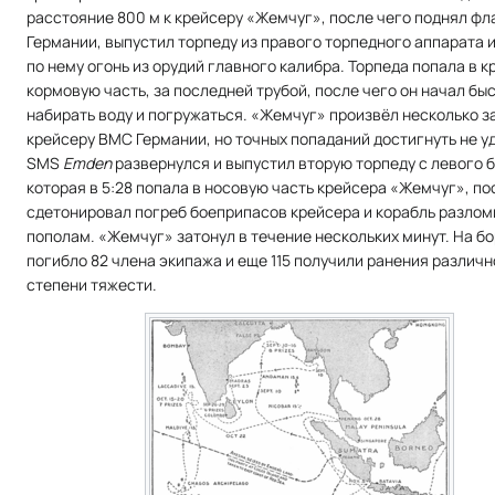
расстояние 800 м к крейсеру «Жемчуг», после чего поднял ф
Германии, выпустил торпеду из правого торпедного аппарата 
по нему огонь из орудий главного калибра. Торпеда попала в к
кормовую часть, за последней трубой, после чего он начал бы
набирать воду и погружаться. «Жемчуг» произвёл несколько з
крейсеру ВМС Германии, но точных попаданий достигнуть не у
SMS
Emden
развернулся и выпустил вторую торпеду с левого 
которая в 5:28 попала в носовую часть крейсера «Жемчуг», по
сдетонировал погреб боеприпасов крейсера и корабль разло
пополам. «Жемчуг» затонул в течение нескольких минут. На бо
погибло 82 члена экипажа и еще 115 получили ранения различн
степени тяжести.