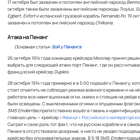
17 октября был захвачен и потоплен английский пароход
Benmo
октября также были захвачены английские пароходы
Troylus
,
Sa
Egbert
,
Exfort
и испанский грузовой корабль
Fernando Po
. 19 ок
захвачен и потоплен английский пароход
Сhilkana
.
Атака на Пенанг
Основная статья:
Бой у Пенанга
26 октября 1914 года командир крейсера Мюллер принял реше
выбрать для следующей атаки порт Пенанг, где он рассчитыва
французский крейсер
Dupleix
.
28 октября 1914 года примерно в в 5:00 подошёл к Пенангу, ко
стоит отметить не соблюдал режима военного времени и на н
работали все навигационные огни, маяки и стоящие на рейде 
были освещены. С выключенными огнями и опущенным флагом
SMS Emden
беспрепятственно вошёл в гавань и идентифицир
главную цель — крейсер
«Жемчуг»
Российского императорско
Сыграл и свою роль тот факт, что на русском корабле и в само
Пенанга отсутствовали дозорные, и никто не увидел подходящ
крейсер без опознавательных знаков. В 5:18 SMS
Emden
подошё