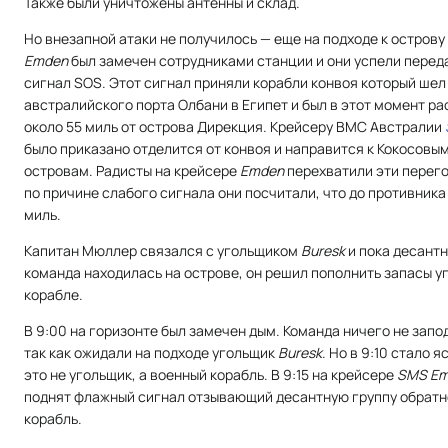
Также были уничтожены антенны и склад.
Но внезапной атаки не получилось — еще на подходе к острову
Emden
был замечен сотрудниками станции и они успели перед
сигнал SOS. Этот сигнал приняли корабли конвоя который шел
австралийского порта Олбани в Египет и был в этот момент р
около 55 миль от острова Дирекция. Крейсеру ВМС Австралии
было приказано отделится от конвоя и направится к Кокосовы
островам. Радисты на крейсере
Emden
перехватили эти перего
по причине слабого сигнала они посчитали, что до противника
миль.
Капитан Мюллер связался с угольщиком
Buresk
и пока десант
команда находилась на острове, он решил пополнить запасы у
корабле.
В 9:00 на горизонте был замечен дым. Команда ничего не запо
так как ожидали на подходе угольщик
Buresk
. Но в 9:10 стало я
это не угольщик, а военный корабль. В 9:15 на крейсере
SMS E
поднят флажный сигнал отзывающий десантную группу обратн
корабль.