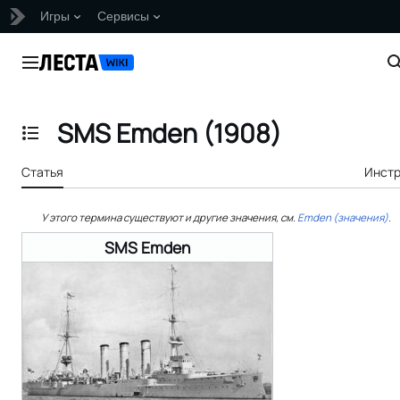
Игры
Сервисы
Перейти
к
Главное меню
содержанию
SMS Emden (1908)
Отобразить/Скрыть содержание
Статья
Инст
У этого термина существуют и другие значения, см.
Emden (значения)
.
SMS Emden