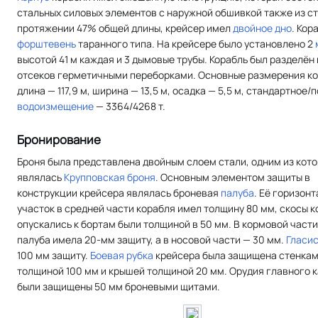
стальных силовых элементов с наружной обшивкой также из ст
протяжении 47% общей длины, крейсер имел
двойное дно
. Кор
форштевень
таранного типа. На крейсере было установлено 2
высотой 41 м каждая и 3 дымовые трубы. Корабль был разделён 
отсеков герметичными переборками. Основные размерения ко
длина — 117,9 м, ширина — 13,5 м, осадка — 5,5 м, стандартное/
водоизмещение
— 3364/4268 т.
Бронирование
Броня была представлена двойным слоем стали, одним из кот
являлась
Крупповская броня
. Основным элементом защиты в
конструкции крейсера являлась броневая
палуба
. Её горизон
участок в средней части корабля имел толщину 80 мм, скосы 
опускались к бортам были толщиной в 50 мм. В кормовой част
палуба имела 20-мм защиту, а в носовой части — 30 мм.
Гласи
100 мм защиту.
Боевая рубка
крейсера была защищена стенка
толщиной 100 мм и крышей толщиной 20 мм. Орудия главного 
были защищены 50 мм броневыми щитами.