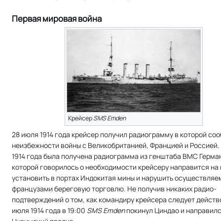
Первая мировая война
Крейсер
SMS Emden
28 июля 1914 года крейсер получил радиограмму в которой со
неизбежности войны с Великобританией, Францией и Россией.
1914 года была получена радиограмма из генштаба ВМС Герман
которой говорилось о необходимости крейсеру направится на 
установить в портах Индокитая мины и нарушить осуществля
французами береговую торговлю. Не получив никаких радио-
подтверждений о том, как командиру крейсера следует действо
июля 1914 года в 19:00
SMS Emden
покинул Циндао и направилс