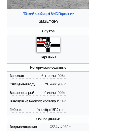
Лёгкий крейсер
|
ВМС Германии
SMS Emden
Служба
Германия
Исторические данные
Заложен
6 апреля 1906 г.
Спущен на воду
26 мая 1908 г.
Введен в строй
10 июля 1909 г.
Выведен из боевого состава
1914 г.
Гибель
9 ноября 1914 года
Общие данные
Водоизмещение
3364 / 4268
т.