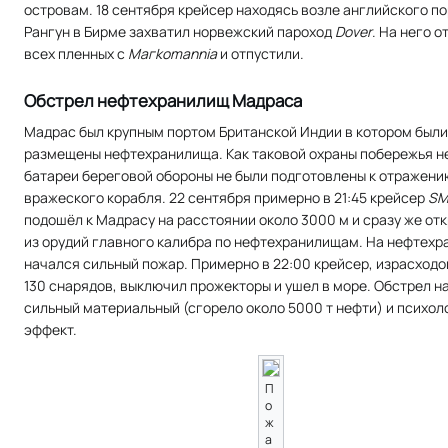
островам. 18 сентября крейсер находясь возле английского п
Рангун в Бирме захватил норвежский пароход
Dover
. На него 
всех пленных с
Магkomannia
и отпустили.
Обстрел нефтехранилищ Мадраса
Мадрас был крупным портом Британской Индии в котором были
размещены нефтехранилища. Как таковой охраны побережья не
батареи береговой обороны не были подготовлены к отражени
вражеского корабля. 22 сентября примерно в 21:45 крейсер
SM
подошёл к Мадрасу на расстоянии около 3000 м и сразу же от
из орудий главного калибра по нефтехранилищам. На нефтех
начался сильный пожар. Примерно в 22:00 крейсер, израсходо
130 снарядов, выключил прожекторы и ушел в море. Обстрел н
сильный материальный (сгорело около 5000 т нефти) и психо
эффект.
П
о
ж
а