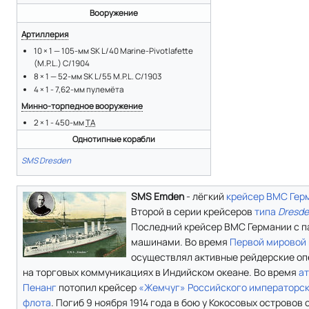
Вооружение
Артиллерия
10 × 1 — 105-мм SK L/40 Marine-Pivotlafette
(M.P.L.) C/1904
8 × 1 — 52-мм SK L/55 M.P.L. C/1903
4 × 1 - 7,62-мм пулемёта
Минно-торпедное вооружение
2 × 1 - 450-мм
ТА
Однотипные корабли
SMS Dresden
SMS Emden
- лёгкий
крейсер
ВМС Гер
Второй в серии крейсеров
типа
Dresd
Последний крейсер ВМС Германии с 
машинами. Во время
Первой мировой
осуществлял активные рейдерские о
на торговых коммуникациях в Индийском океане. Во время
ат
Пенанг
потопил крейсер
«Жемчуг»
Российского императорс
флота
. Погиб 9 ноября 1914 года в бою у Кокосовых островов 