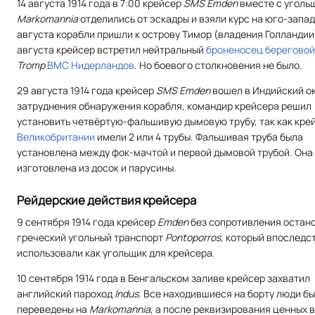
14 августа 1914 года в 7:00 крейсер
SMS Emden
вместе с уголь
Маrkomannia
отделились от эскадры и взяли курс на юго-запад
августа корабли пришли к острову Тимор (владения Голландии
августа крейсер встретил нейтральный
броненосец береговой
Tromp
ВМС Нидерландов
. Но боевого столкновения не было.
29 августа 1914 года крейсер
SMS Emden
вошел в Индийский ок
затруднения обнаружения корабля, командир крейсера решил
установить четвёртую-фальшивую дымовую трубу, так как кре
Великобритании
имели 2 или 4 трубы. Фальшивая труба была
установлена между фок-мачтой и первой дымовой трубой. Она
изготовлена из досок и парусины.
Рейдерские действия крейсера
9 сентября 1914 года крейсер
Emden
без сопротивления остан
греческий угольный транспорт
Pontoporros
, который впоследс
использовали как угольщик для крейсера.
10 сентября 1914 года в Бенгальском заливе крейсер захватил
английский пароход
Indus
. Все находившиеся на борту люди б
переведены на
Маrkomannia
, а после реквизирования ценных 