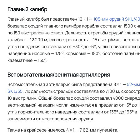
Главный калибр
Главный калибр был представлен 10 × 1 —
105-мм орудий SK L/4
боезапас орудий главного калибра корабля составлял 1500 с
по 150 выстрелов на ствол. Дальность стрельбы орудий главно
калибра — 12 200 м, скорострельность — 15 выстр/мин, вертик
углы наведения составляли от +30° до -6°, углы горизонтальн
наведения: носовые — 175°, кормовые — 180°, бортовые палубны
казематные — 155°.
Вспомогательная/зенитная артиллерия
Вспомогательная артиллерия была представлена 8 × 1 —
52-мм
SK L/55
. Их дальность стрельбы составляла до 7100 м, скорост
10 выстр./мин. Общий боезапас орудий составлял 4000 снаряд
вертикальной наводки могли изменяться в пределах от -5° до +
углы горизонтального наведения составляли от 135° до 165° в
зависимости от местоположения орудия.
Также на крейсере имелось 4 × 1 — 7,62-мм пулемёта.