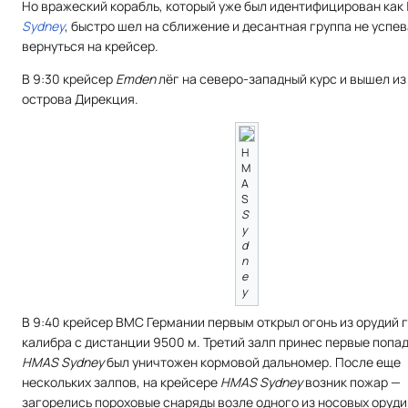
Но вражеский корабль, который уже был идентифицирован как
Sydney
, быстро шел на сближение и десантная группа не успе
вернуться на крейсер.
В 9:30 крейсер
Emden
лёг на северо-западный курс и вышел из
острова Дирекция.
H
M
A
S
S
y
d
n
e
y
В 9:40 крейсер ВМС Германии первым открыл огонь из орудий 
калибра с дистанции 9500 м. Третий залп принес первые попа
HMAS Sydney
был уничтожен кормовой дальномер. После еще
нескольких залпов, на крейсере
HMAS Sydney
возник пожар —
загорелись пороховые снаряды возле одного из носовых оруди