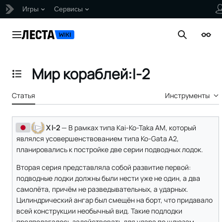
Игры
Сервисы
Перейти
к
Главное меню
Поиск
Внеш
содержанию
Мир кораблей:I-2
Отобразить/Скрыть содержание
Статья
Инструменты
X I-2
— В рамках типа Kai-Ko-Taka AM, который
являлся усовершенствованием типа Ko-Gata А2,
планировались к постройке две серии подводных лодок.
Вторая серия представляла собой развитие первой:
подводные лодки должны были нести уже не один, а два
самолёта, причём не разведывательных, а ударных.
Цилиндрический ангар был смещён на борт, что придавало
всей конструкции необычный вид. Такие подлодки
предполагалось задействовать для удара по шлюзам