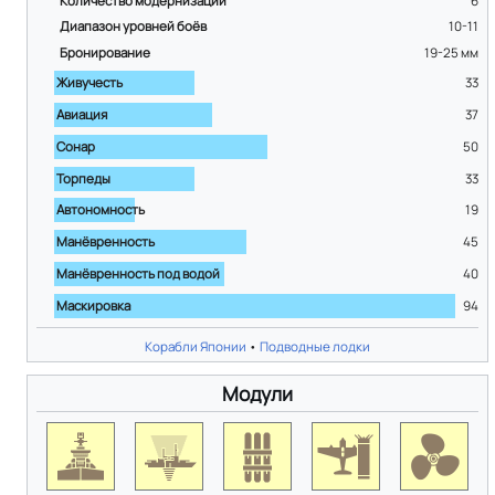
Количество модернизаций
6
Диапазон уровней боёв
10-11
Бронирование
19-25
мм
Живучесть
33
Авиация
37
Сонар
50
Торпеды
33
Автономность
19
Манёвренность
45
Манёвренность под водой
40
Маскировка
94
Корабли Японии
•
Подводные лодки
Модули