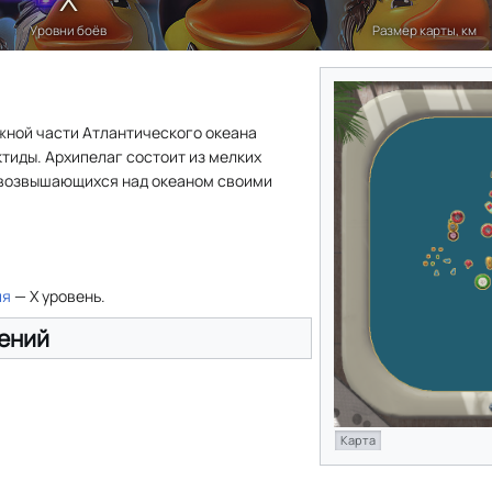
Уровни боёв
Размер карты, км
жной части Атлантического океана
тиды. Архипелаг состоит из мелких
 возвышающихся над океаном своими
ия
— X уровень.
ений
Карта