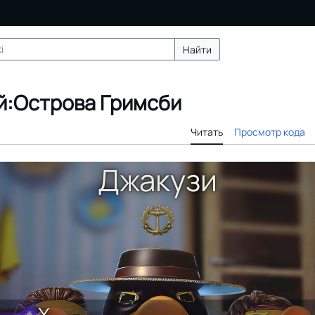
Найти
й:Острова Гримсби
Читать
Просмотр кода
Джакузи
X