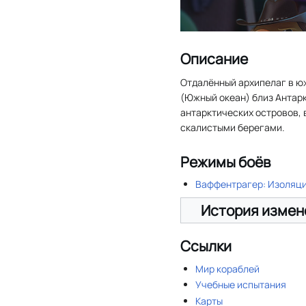
Описание
Отдалённый архипелаг в ю
(Южный океан) близ Антарк
антарктических островов,
скалистыми берегами.
Режимы боёв
Ваффентрагер: Изоляц
История измен
Ссылки
Мир кораблей
Учебные испытания
Карты