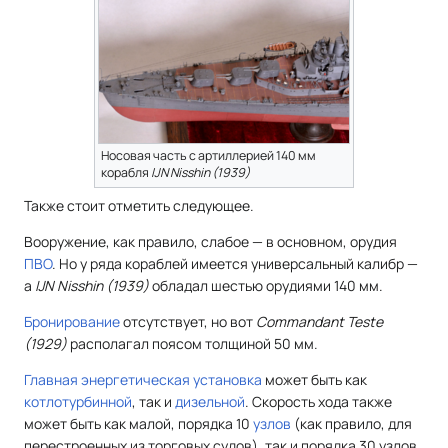
Носовая часть с артиллерией 140 мм
корабля
IJN Nisshin (1939)
Также стоит отметить следующее.
Вооружение, как правило, слабое — в основном, орудия
ПВО
. Но у ряда кораблей имеется универсальный калибр —
а
IJN Nisshin (1939)
обладал шестью орудиями 140 мм.
Бронирование
отсутствует, но вот
Commandant Teste
(1929)
располагал поясом толщиной 50 мм.
Главная энергетическая установка
может быть как
котлотурбинной
, так и
дизельной
. Скорость хода также
может быть как малой, порядка 10
узлов
(как правило, для
перестроенных из торговых судов), так и порядка 30 узлов