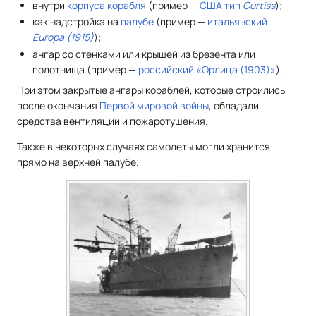
внутри
корпуса корабля
(пример —
США
тип
Curtiss
);
как надстройка на
палубе
(пример —
итальянский
Europa (1915)
);
ангар со стенками или крышей из брезента или
полотнища (пример —
российский
«Орлица (1903)»
).
При этом закрытые ангары кораблей, которые строились
после окончания
Первой мировой войны
, обладали
средства вентиляции и пожаротушения.
Также в некоторых случаях самолеты могли хранится
прямо на верхней палубе.