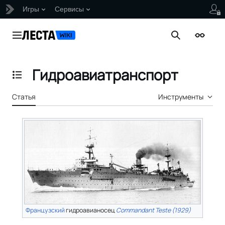
Игры
Сервисы
Перейти
к
Главное меню
Поиск
Внешни
содержанию
Гидроавиатранспорт
Отобразить/Скрыть содержание
Статья
Инструменты
Французский
гидроавианосец
Commandant Teste (1929)