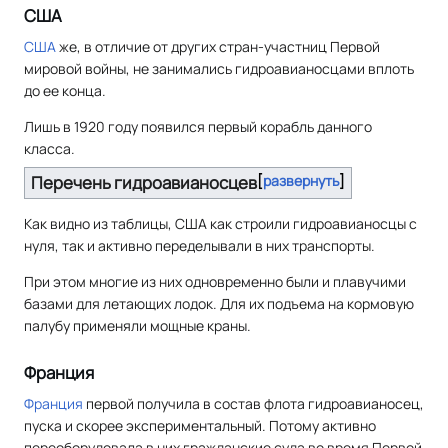
США
США
же, в отличие от других стран-участниц Первой
мировой войны, не занимались гидроавианосцами вплоть
до ее конца.
Лишь в 1920 году появился первый корабль данного
класса.
Перечень гидроавианосцев
развернуть
Как видно из таблицы, США как строили гидроавианосцы с
нуля, так и активно переделывали в них транспорты.
При этом многие из них одновременно были и плавучими
базами для летающих лодок. Для их подъема на кормовую
палубу применяли мощные краны.
Франция
Франция
первой получила в состав флота гидроавианосец,
пуска и скорее экспериментальный. Потому активно
переоборудовала в них гражданские суда во время Первой