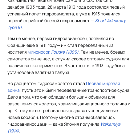
Как известно, первый полет самолета состоялся 17
декабря 1903 года. 28 марта 1910 года состоялся первый
успешный полет гидросамолета, а уже в 1913 появился
первый серийный боевой гидросамолет —
Short Admiralty
Type 81
.
Тем не менее, первый гидроавианосец появился во
Франции еще в 1911 году— им стал переделанный из
носителя
миноносок
Foudre (1895)
. Тем не менее, боевых
самолетов он не нес, а служил скорее оптовым судном для
различных экспериментов. В частности, в 1913 году была
установлена взлетная палуба.
Но расцветом гидросамолетов стала
Первая мировая
война
, пусть это и были переделанные транспортное судна.
Дело в том, что они обладали большим объемом для
разрешения самолетов, хранилищ авиационного топлива и
пр. К тому же не требовалось создавать специальные
новые корабли. Поэтому многие страны обзавелись
гидроавианосцами — даже Япония получила
Wakamiya
(1914)
.