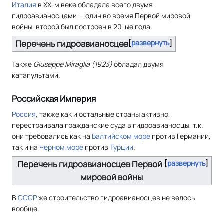
Италия
в XX-м веке обладала всего двумя
гидроавианосцами — один во время Первой мировой
войны, второй был построен в 20-ые года
Перечень гидроавианосцев
развернуть
Также
Giuseppe Miraglia (1923)
обладал двумя
катапультами.
Российская Империя
Россия
, также как и остальные страны активно,
перестраивала гражданские суда в гидроавианосцы, т.к.
они требовались как на
Балтийском море
против Германии,
так и на
Черном море
против
Турции
.
Перечень гидроавианосцев Первой
развернуть
мировой войны
В
СССР
же строительство гидроавианосцев не велось
вообще.