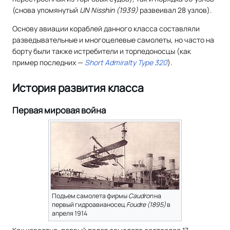
(снова упомянутый
IJN Nisshin (1939)
развеивал 28 узлов).
Основу авиации кораблей данного класса составляли
разведывательные и многоцелевые самолеты, но часто на
борту были также истребители и торпедоносцы (как
пример последних —
Short Admiralty Type 320
).
История развития класса
Первая мировая война
Подъем самолета фирмы
Caudron
на
первый гидроавианосец
Foudre (1895)
в
апреля 1914