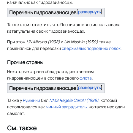
изначально как гидроавианосцы.
Перечень гидроавианосцев
развернуть
Также стоит отметить, что Японии активно использовала
катапульты на своих гидроавианосцах.
При этом
IJN Mizuho (1938)
и
IJN Nisshin (1939)
также
прменялись для перевозки
сверхмалых подводных лодок
.
Прочие страны
Некоторые страны обладали единственным
гидроавианосцем в составе своего
флота
.
Перечень гидроавианосцев
развернуть
Также у
Румынии
был
NMS Regele Carol I (1898)
, который
использовался как
минный заградитель
, но также нес один
самолет.
См. также