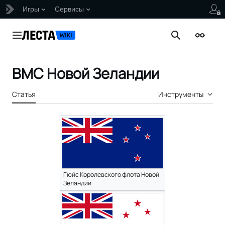
Игры
Сервисы
Перейти
к
Главное меню
Поиск
Внешни
содержанию
ВМС Новой Зеландии
Статья
Инструменты
Гюйс Королевского флота Новой
Зеландии