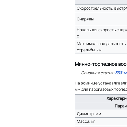
Скорострельность, выстр
Снаряды
Начальная скорость снаря
с
Максимальная дальность
стрельбы, км
Минно-торпедное во
Основная статья:
533-м
На эсминце устанавливали
мм для парогазовых торпе
Характери
Парам
Диаметр, мм
Масса, кг