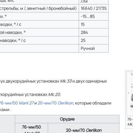
да, м/с
792
трельбы, м ( зенитный / бронебойный)
16640 / 21735
и, °
-15...85
одки, ° / с
15
ой наводки, °
284
аводки, ° / с
25
Ручной
вух двухорудийных установках
Mk.33
и двух одинарных
вухорудийных установках
Mk.20
.
76-мм/50
Mark 27
и
20-мм/70
Oerlikon
, которые обладали
ками:
Орудие
76
Mk
76-мм/50
20-мм/70
Oerlikon