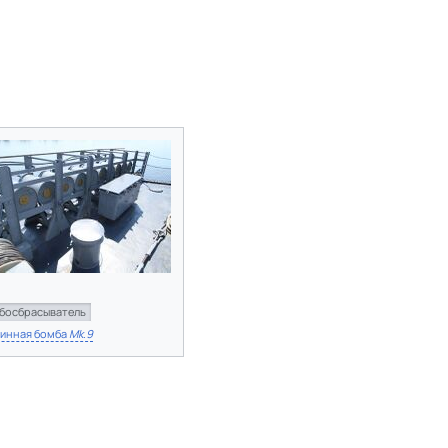
босбрасыватель
бинная бомба
Mk.9