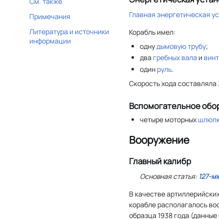
См. также
Главная энергетическая у
Примечания
Литература и источники
Корабль имел:
информации
одну
дымовую трубу
;
два
гребных вала
и
вин
один
руль
.
Скорость хода составляла
Вспомогательное обо
четыре моторных
шлюп
Вооружение
Главный калибр
Основная статья:
127-м
В качестве артиллерийских
корабле располагалось вос
образца 1938 года (данны