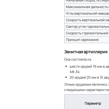
Начальная скорость снаря
Максимальная дальность с
Углы вертикальной наводк
Скорость вертикальной нав
Сектор угла горизонтальн
Скорость горизонтальной н
Принцип заряжания
Зенитная артиллерия
Она состояла из:
шести орудий 76 мм в д
Mk.34
;
20 орудий 20 мм в 10 д
Этими орудиями являлись
следующими характеристи
Параметр