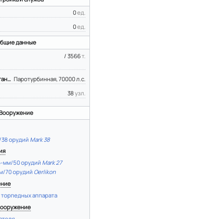
0
ед.
0
ед.
бщие данные
/ 3566
т.
Энергетическая установка
Паротурбинная, 70000 л.с.
38
узл.
Вооружение
/38 орудий
Mark 38
ия
6-мм/50 орудий
Mark 27
м/70 орудий
Oerlikon
ение
м торпедных аппарата
вооружение
ателя