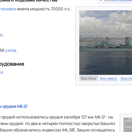
становка
имела мощность 70000 л.с.
та
;
 38
узлов
.
рудование
ки
.
Вид сбоку
Вид сверху
Вид сп
м орудие
Mk.12
 орудий использовались орудия калибра 127 мм
Mk.12
- на
емь орудий: по два в четырех полностью закрытых башнях
е башни обозначались индексом
Mk.38
). Башни оснащались