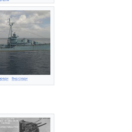
ереди
Вид сзади