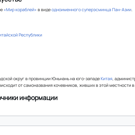
ре
«Мир кораблей»
в виде
одноименного
супер
эсминца
Пан-Азии
.
итайской Республики
одской округ в провинции Юньнань на юго-западе
Китая
, админист
оисходит от самоназвания кочевников, живших в этой местности в
очники информации