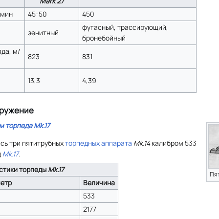
Mark 27
/мин
45-50
450
фугасный, трассирующий,
зенитный
бронебойный
да, м/
823
831
13,3
4,39
оружение
м торпеда
Mk.17
сь три пятитрубных
торпедных аппарата
Mk.14
калибром 533
д
Mk.17
.
стики торпеды
Mk.17
Пя
етр
Величина
533
2177