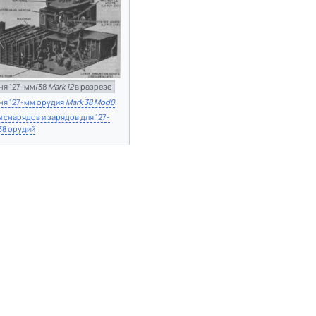
ня 127-мм/38
Mark 12
в разрезе
ня 127-мм орудия
Mark 38 Mod0
 снарядов и зарядов для 127-
38 орудий