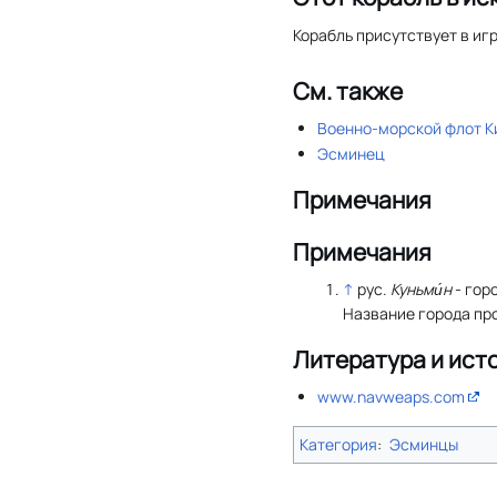
Корабль присутствует в иг
См. также
Военно-морской флот К
Эсминец
Примечания
Примечания
↑
рус.
Куньми́н
- гор
Название города пр
Литература и ист
www.navweaps.com
Категория
:
Эсминцы