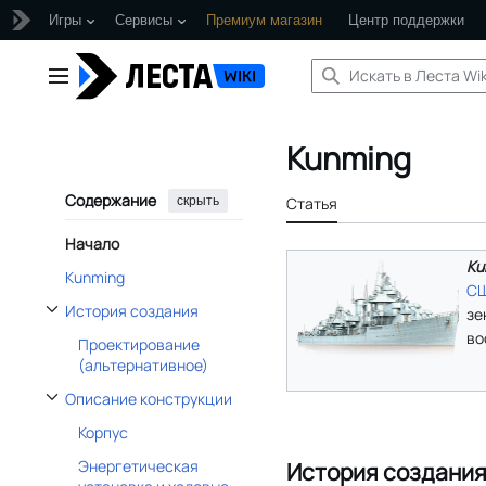
Игры
Сервисы
Премиум магазин
Центр поддержки
Перейти
к
Главное меню
содержанию
Kunming
Содержание
скрыть
Статья
Начало
Ku
Kunming
С
История создания
зе
Отобразить/Скрыть подраздел История создания
во
Проектирование
(альтернативное)
Описание конструкции
Отобразить/Скрыть подраздел Описание конструкции
Корпус
Энергетическая
История создани