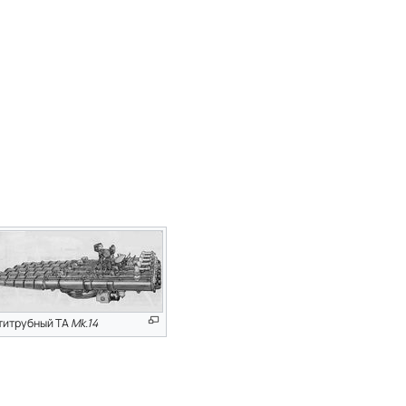
титрубный ТА
Mk.14