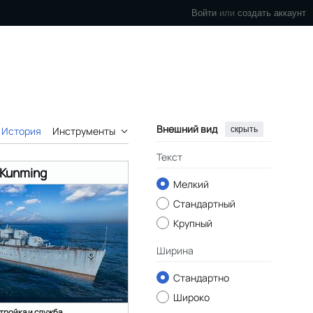
Войти
или
создать аккаунт
Внешний вид
скрыть
История
Инструменты
Текст
Kunming
Мелкий
Стандартный
Крупный
Ширина
Стандартно
Широко
тройка и служба