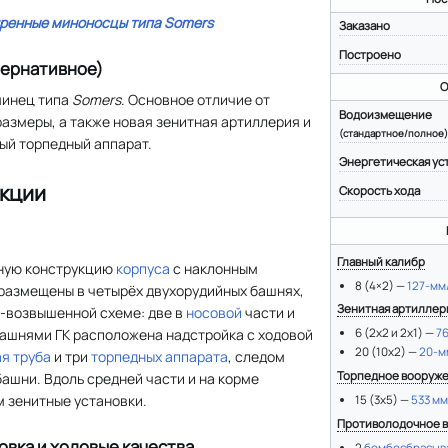
ренные миноносцы типа
Somers
Заказано
Построено
тернативное)
О
минец типа
Somers
. Основное отличие от
Водоизмещение
азмеры, а также новая зенитная артиллерия и
(стандартное/полное)
ый торпедный аппарат.
кции
Скорость хода
Главный калибр
ную конструкцию
корпуса
с наклонным
8 (4×2) —
127-мм
 размещены в четырёх двухорудийных башнях,
Зенитная артиллер
-возвышенной схеме: две в
носовой
части и
башнями ГК расположена надстройка с ходовой
6 (2х2 и 2x1) —
7
20 (10х2) —
20-м
я труба
и три
торпедных аппарата
, следом
Торпедное вооруж
ашни. Вдоль средней части и на корме
 зенитные установки.
15 (3х5) —
533 м
Противолодочное 
овка и ходовые качества
2
бомбосбрасыв