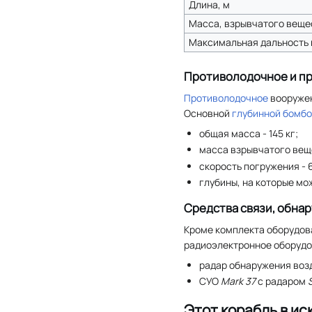
Длина, м
Масса, взрывчатого вещес
Максимальная дальность н
Противолодочное и п
Противолодочное
вооружен
Основной
глубинной бомб
общая масса - 145 кг;
масса взрывчатого веще
скорость погружения - 6
глубины, на которые мож
Средства связи, обна
Кроме комплекта оборудов
радиоэлектронное оборудо
радар обнаружения во
СУО
Mark 37
с радаром
Этот корабль в ис