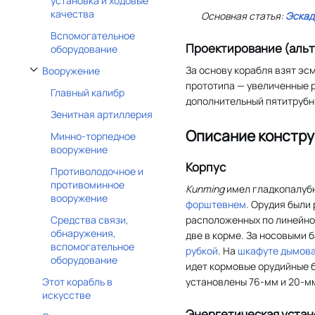
установка и ходовые
качества
Основная статья:
Эскад
Вспомогательное
Проектирование (аль
оборудование
За основу корабля взят эс
Вооружение
Отобразить/Скрыть подраздел Вооружение
прототипа — увеличенные р
Главный калибр
дополнительный пятитрубн
Зенитная артиллерия
Описание констру
Минно-торпедное
вооружение
Корпус
Противолодочное и
противоминное
Kunming
имел гладкопалуб
вооружение
форштевнем
. Орудия были
расположенных по линейно
Средства связи,
обнаружения,
две в корме. За носовыми 
вспомогательное
рубкой
. На
шкафуте
дымова
оборудование
идет кормовые орудийные б
установлены 76-мм и 20-мм
Этот корабль в
искусстве
Энергетическая устан