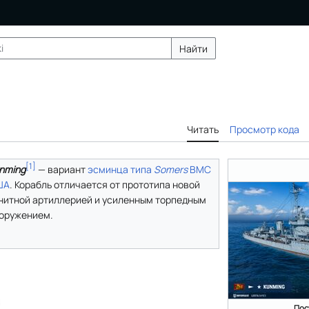
Найти
Читать
Просмотр кода
[
1
]
nming
— вариант
эсминца
типа
Somers
ВМС
ША
. Корабль отличается от прототипа новой
нитной артиллерией и усиленным торпедным
оружением.
я
Пос