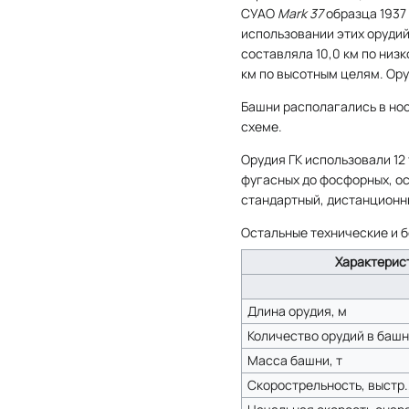
СУАО
Mark 37
образца 1937
использовании этих орудий
составляла 10,0 км по низ
км по высотным целям. Ор
Башни располагались в но
схеме.
Орудия ГК использовали 12
фугасных до фосфорных, ос
стандартный, дистанционн
Остальные технические и б
Характерист
Длина орудия, м
Количество орудий в башн
Масса башни, т
Скорострельность, выстр