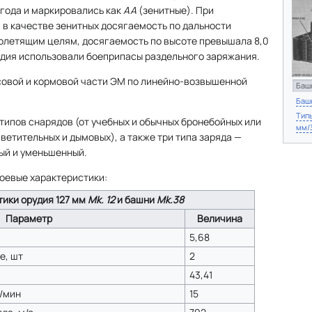
 года и маркировались как
AA
(зенитные). При
 в качестве зенитных досягаемость по дальности
колетящим целям, досягаемость по высоте превышала 8,0
удия использовали боеприпасы раздельного заряжания.
совой и кормовой части ЭМ по линейно-возвышенной
Баш
Баш
Типы
 типов снарядов (от учебных и обычных бронебойных или
мм/
ветительных и дымовых), а также три типа заряда —
ый и уменьшенный.
оевые характеристики:
ики орудия 127 мм
Mk. 12
и башни
Mk.38
Параметр
Величина
5,68
е, шт
2
43,41
./мин
15