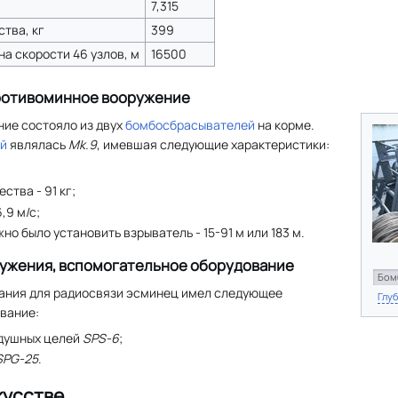
7,315
тва, кг
399
а скорости 46 узлов, м
16500
ротивоминное вооружение
ие состояло из двух
бомбосбрасывателей
на корме.
ой
являлась
Mk.9
, имевшая следующие характеристики:
ства - 91 кг;
,9 м/с;
но было установить взрыватель - 15-91 м или 183 м.
ружения, вспомогательное оборудование
Бом
ания для радиосвязи эсминец имел следующее
Глу
вание:
здушных целей
SPS-6
;
SPG-25
.
кусстве