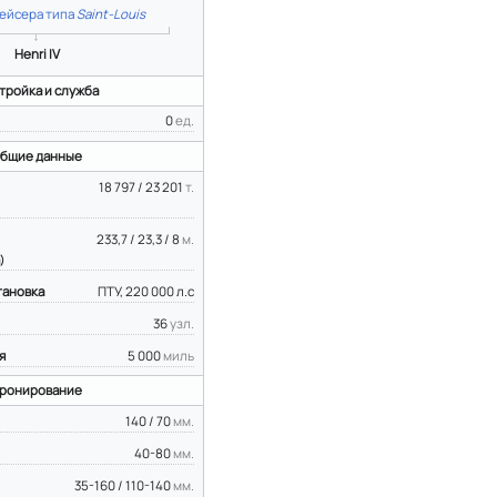
ейсера типа
Saint-Louis
Henri IV
тройка и служба
0
ед.
бщие данные
18 797 / 23 201
т.
233,7 / 23,3 / 8
м.
)
тановка
ПТУ, 220 000 л.с
36
узл.
я
5 000
миль
ронирование
140 / 70
мм.
40-80
мм.
35-160 / 110-140
мм.