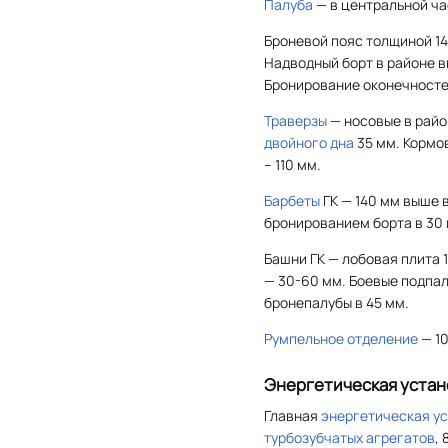
Палуба
— в центральной ча
Броневой пояс толщиной 14
Надводный борт в районе в
Бронирование оконечносте
Траверзы
— носовые в райо
двойного дна
35 мм. Кормов
– 110 мм.
Барбеты
ГК — 140 мм выше в
бронированием борта в 30 
Башни ГК — лобовая плита 
— 30-60 мм. Боевые подпа
бронепалубы в 45 мм.
Румпельное отделение
— 10
Энергетическая устан
Главная
энергетическая у
турбозубчатых агрегатов
,