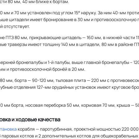
сти 80 мм, 40 мм ближе к бортам.
0 мм и 70 мм установлен под углом 15° наружу. За ним 40-мм про
ыше цитадели имеет бронирование в 30 мм и противоосколочную п
й отсутствует.
не ПТЗ 80 мм, прикрывающие цитадель — 160 мм, в нижней части 11
ые траверзы имеют толщину 140 мм в цитадели, 80 мм в районе ПТ
ерхней бронепалубы и 1-й палубы, выше главной бронепалубы – 120
мм и противоосколочной бронёй в 20 мм.
180 мм, борта — 90-120 мм, тыловая плита — 220 мм с противовесом
лубные отделения 127-мм орудийных установок имеют круговое бр
0 мм борта, носовая переборка 50 мм, кормовая 70 мм, крыша — 50
овка и ходовые качества
становка
корабля — паротурбинная, проектной мощностью 220 000 л
 8 паровых котлов и 2 дополнительных котлов для общекорабельных 