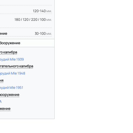
120-140
мм.
180 / 120 / 220 / 100
мм.
ение
30-100
мм.
Вооружение
го калибра
рудий Mle 1939
гательного калибра
орудий Mle 1948
ия
рудий Mle 1951
вооружение
А
ужение