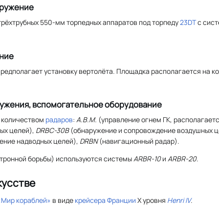
оружение
трёхтрубных 550-мм торпедных аппаратов под торпеду
23DT
с сист
ние
редполагает установку вертолёта. Площадка располагается на ко
ружения, вспомогательное оборудование
м количеством
радаров
:
А.В.М.
(управление огнем ГК, располагаетс
ых целей),
DRBC-30B
(обнаружение и сопровождение воздушных ц
ение надводных целей),
DRBN
(навигационный радар).
ктронной борьбы) используются системы
ARBR-10
и
ARBR-20
.
кусстве
«Мир кораблей»
в виде
крейсера
Франции
X уровня
Henri IV
.