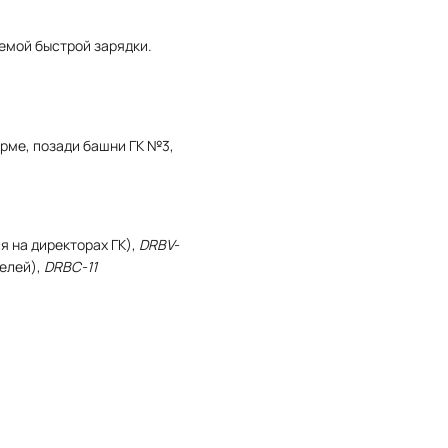
емой быстрой зарядки.
рме, позади башни ГК №3,
я на директорах ГК),
DRBV-
елей),
DRBC-11