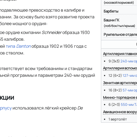
(носовой/кормовой)
 подавляющее превосходство в калибре и
Барбеты
вании. За основу было взято развитие проекта
Башни ГК
более мощного орудия:
(лоб/бок/тыл/крыша)
ое орудие компании
Schneider
образца 1930
Румпельное отдел
55 калибров.
лей
типа
Danton
образца 1902 и 1906 года с
ов стволом.
Артиллерия главно
9 (3x3)
240-мм о
оответствует всем требованиям и стандартам
Артиллерия вспомо
ьной программы и параметрам 240-мм орудий
12 (6×2)
127-мм 
Зенитная артиллер
16 (8×2)
57-мм о
кции
Минно-торпедное 
6 (2×3)
550-мм Т
орпусу
использовался лёгкий крейсер
De
Авиационное воор
1 вертолёт