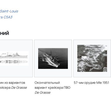
Saint-Louis
та
C5A3
ений
ин из вариантов
Окончательный
57-мм орудие Mle 1951
ейсера
De Grasse
вариант крейсера ПВО
De Grasse