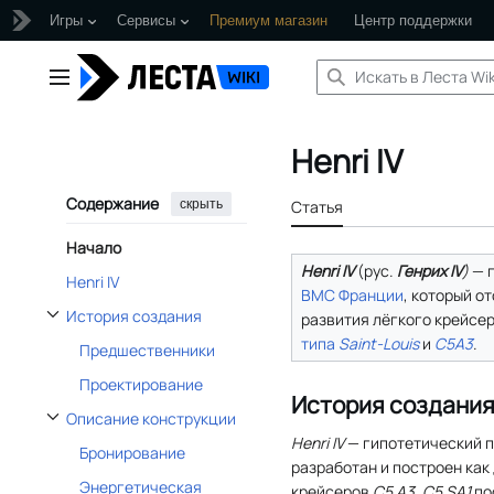
Игры
Сервисы
Премиум магазин
Центр поддержки
Перейти
к
Главное меню
содержанию
Henri IV
Содержание
скрыть
Статья
Начало
Henri IV
(
рус.
Генрих IV
)
— 
Henri IV
ВМС Франции
, который о
История создания
развития лёгкого крейсе
Отобразить/Скрыть подраздел История создания
типа
Saint-Louis
и
C5A3
.
Предшественники
Проектирование
История создани
Описание конструкции
Отобразить/Скрыть подраздел Описание конструкции
Henri IV
— гипотетический 
Бронирование
разработан и построен как
Энергетическая
крейсеров
C5 A3
,
C5 SA1
по