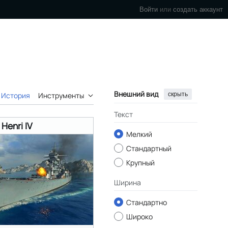
Войти
или
создать аккаунт
Внешний вид
скрыть
История
Инструменты
Текст
Henri IV
Мелкий
Стандартный
Крупный
Ширина
Стандартно
Широко