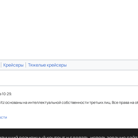
Крейсеры
Тяжелые крейсеры
 10:29.
Blitz основаны на интеллектуальной собственности третьих лиц. Все права на 
ости
аилучший возможный контент и сделать использование сай