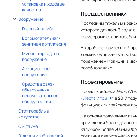
установка и ходовые
качества
Предшественники
Вооружение
Последним тяжёлым крейс
Отобразить/Скрыть подраздел Вооружение
Главный калибр
которого длилось 3 года: с
крейсерами стали корабли
Вспомогательная/
зенитная артиллерия
В кораблестроительной пр
Минно-торпедное
должны были занимать 3 к
вооружение
поражением Франции в июне
возобновлялись.
Авиационное
вооружение
Проектирование
Средства связи,
обнаружения,
Проект крейсера
Henri IV
бы
вспомогательное
«Леста Игры»
в 2017 год
оборудование
французских крейсеров дру
Этот корабль в
На основе полученных данн
искусстве
артиллерии было сделано 
См.также
калибром более 203-мм Фр
Галерея изображений
создание сверхтяжёлых кр