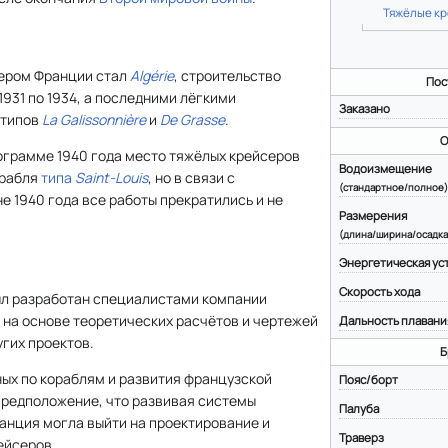
Тяжёлые кр
ером Франции стал
Algérie
, строительство
Пос
 1931 по 1934, а последними лёгкими
Заказано
 типов
La Galissonnière
и
De Grasse
.
О
ограмме 1940 года место тяжёлых крейсеров
Водоизмещение
орабля
типа
Saint-Louis
, но в связи с
(стандартное/полное)
 1940 года все работы прекратились и не
Размерения
(длина/ширина/осадка
Энергетическая ус
Скорость хода
л разработан специалистами компании
у на основе теоретических расчётов и чертежей
Дальность плавани
гих проектов.
Б
ых по кораблям и развития французской
Пояс/борт
предположение, что развивая системы
Палуба
анция могла выйти на проектирование и
Траверз
ейсеров.