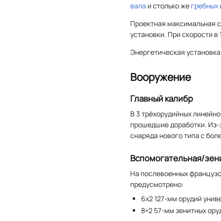
вала
и столько же
гребных 
Проектная максимальная с
установки. При скорости в
Энергетическая установка
Вооружение
Главный калибр
В 3 трёхорудийных линейн
прошедшие доработки. Из-з
снаряда нового типа с бол
Вспомогательная/зен
На послевоенных французс
предусмотрено:
6x2 127-мм орудий уни
8×2 57-мм зенитных ор