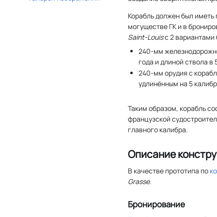
Корабль должен был иметь
могуществе ГК и в брониро
Saint-Louis
с 2 вариантами 
240-мм железнодорожн
года и длиной ствола в 
240-мм орудия с кораб
удлинённым на 5 калибр
Таким образом, корабль с
французской судостроител
главного калибра.
Описание констру
В качестве прототипа по
к
Grasse
.
Бронирование