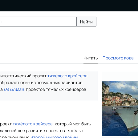
Найти
Читать
Просмотр кода
гипотетический проект
тяжёлого крейсера
тображает один из возможных вариантов
ра
De Grasse
, проектов тяжёлых крейсеров
я
проект
тяжёлого крейсера
, который мог быть
 дальнейшее развитие проектов тяжёлых
сле окончания
Второй мировой войны
.