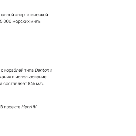
главной энергетической
 5 000 морских миль.
е с кораблей типа
Danton
и
яжания и использование
а составляет 845 м/с.
 В проекте
Henri IV