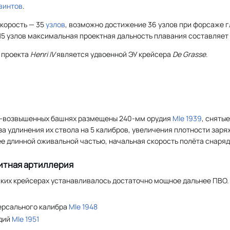
винтов
.
корость — 35
узлов
, возможно достижение 36 узлов при форсаже 
 15 узлов максимальная проектная дальность плавания составляет
 проекта
Henri IV
является удвоенной ЭУ крейсера
De Grasse
.
о-возвышенных башнях размещены 240-мм орудия
Mle 1939
, сняты
а удлинения их ствола на 5 калибров, увеличения плотности зар
ее длинной оживальной частью, начальная скорость полёта снаряд
итная артиллерия
ких крейсерах устанавливалось достаточно мощное дальнее ПВО.
версального калибра
Mle 1948
удий
Mle 1951