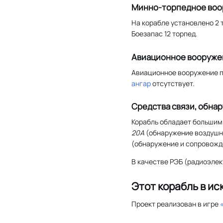
Минно-торпедное во
На корабле установлено 2 
Боезапас 12 торпед.
Авиационное вооруже
Авиационное вооружение п
ангар
отсутствует.
Средства связи, обна
Корабль обладает больши
20A
(обнаружение воздушн
(обнаружение и сопровожд
В качестве РЭБ (радиоэле
Этот корабль в ис
Проект реализован в игре