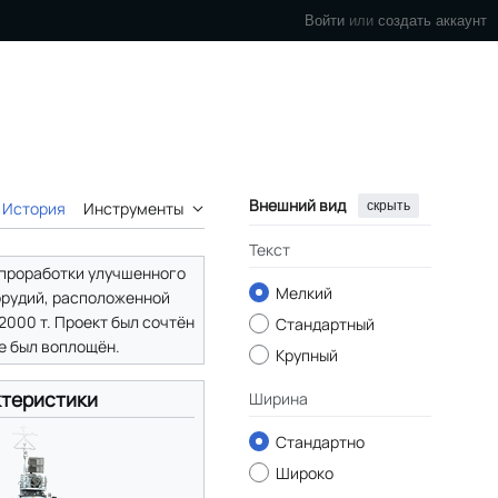
Войти
или
создать аккаунт
Внешний вид
скрыть
История
Инструменты
Текст
 проработки улучшенного
Мелкий
орудий, расположенной
000 т. Проект был сочтён
Стандартный
не был воплощён.
Крупный
теристики
Ширина
Стандартно
Широко