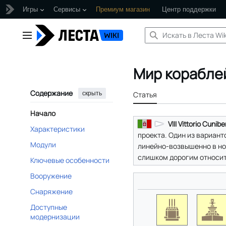
Игры
Сервисы
Премиум магазин
Центр поддержки
Перейти
к
Главное меню
содержанию
Мир кораблей:
Содержание
скрыть
Статья
Начало
VIII Vittorio Cunibe
Характеристики
проекта. Один из вариан
Модули
линейно-возвышенно в но
слишком дорогим относите
Ключевые особенности
Вооружение
Снаряжение
Доступные
модернизации