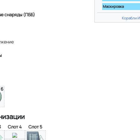
Маскировка
е снаряды (ПББ)
Корабли 
ужение
ы
6
низации
3
Слот 4
Слот 5