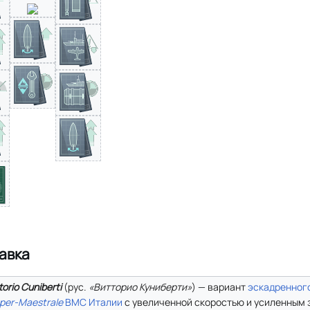
авка
torio Cuniberti
(
рус.
«Витторио Куниберти»
) — вариант
эскадренног
per-Maestrale
ВМС Италии
с увеличенной скоростью и усиленным 