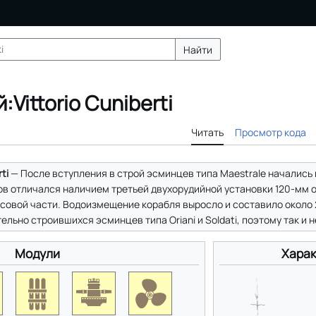
Найти
Vittorio Cuniberti
Читать
Просмотр кода
rti
— После вступления в строй эсминцев типа Maestrale начались
тов отличался наличием третьей двухорудийной установки 120-мм 
совой части. Водоизмещение корабля выросло и составило около 2
льно строившихся эсминцев типа Oriani и Soldati, поэтому так и 
Модули
Харак