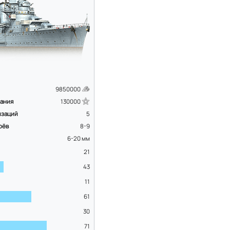
9850000
вания
130000
изаций
5
оёв
8-9
6-20
мм
21
43
11
61
30
71