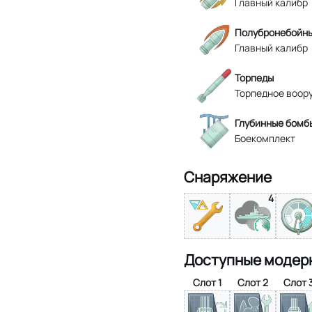
Главный калибр
Полубронебойны
Главный калибр
Торпеды
Торпедное воор
Глубинные бомб
Боекомплект
Снаряжение
4
Доступные модер
Слот 1
Слот 2
Слот 