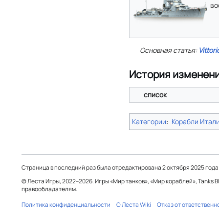
во
Основная статья:
Vittor
История изменен
список
Категории
:
Корабли Итал
Страница в последний раз была отредактирована 2 октября 2025 года в
© Леста Игры, 2022–2026. Игры «Мир танков», «Мир кораблей», Tanks 
правообладателям.
Политика конфиденциальности
О Леста Wiki
Отказ от ответственн