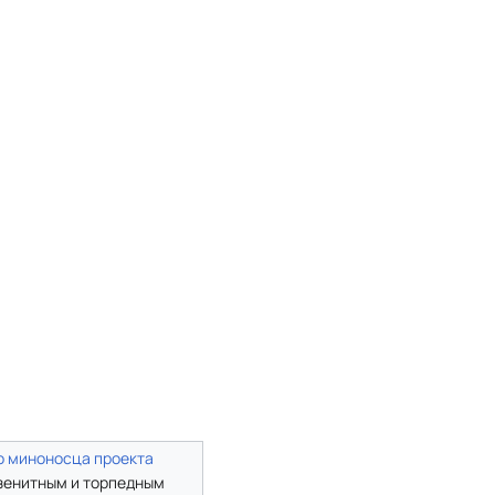
о миноносца
проекта
зенитным и торпедным