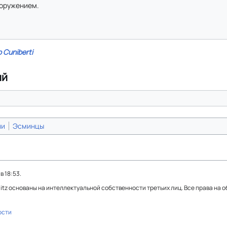
оружением.
io Cuniberti
ий
ии
Эсминцы
 18:53.
Blitz основаны на интеллектуальной собственности третьих лиц. Все права на 
ости