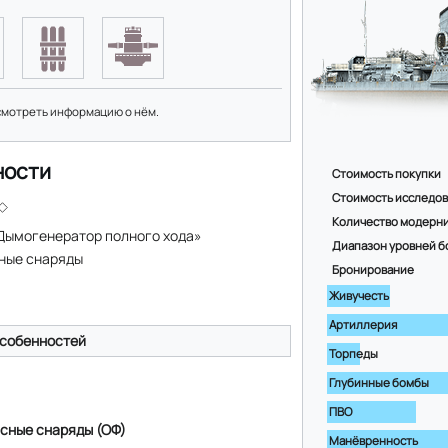
смотреть информацию о нём.
ности
Стоимость покупки
Стоимость исследо
Количество модерн
Дымогенератор полного хода»
Диапазон уровней б
ные снаряды
Бронирование
Живучесть
Артиллерия
собенностей
Торпеды
Глубинные бомбы
ПВО
сные снаряды (ОФ)
Манёвренность