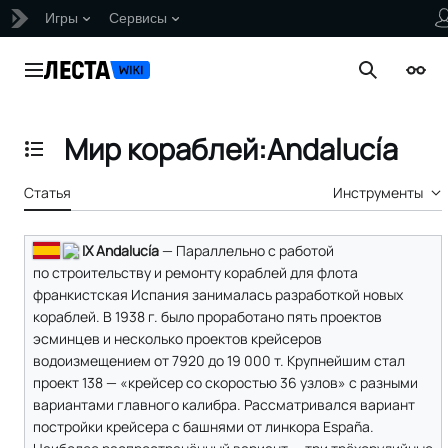
Игры
Сервисы
Перейти
к
Главное меню
Поиск
Внеш
содержанию
Мир кораблей:Andalucía
Отобразить/Скрыть содержание
Статья
Инструменты
IX Andalucía
— Параллельно с работой
по строительству и ремонту кораблей для флота
франкистская Испания занималась разработкой новых
кораблей. В 1938 г. было проработано пять проектов
эсминцев и несколько проектов крейсеров
водоизмещением от 7920 до 19 000 т. Крупнейшим стал
проект 138 — «крейсер со скоростью 36 узлов» с разными
вариантами главного калибра. Рассматривался вариант
постройки крейсера с башнями от линкора España.