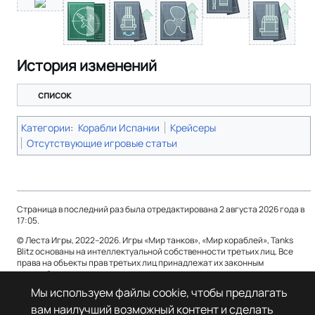
История изменений
список
Категории
:
Корабли Испании
Крейсеры
Отсутствующие игровые статьи
Страница в последний раз была отредактирована 2 августа 2026 года в
17:05.
© Леста Игры, 2022–2026. Игры «Мир танков», «Мир кораблей», Tanks
Blitz основаны на интеллектуальной собственности третьих лиц. Все
права на объекты прав третьих лиц принадлежат их законным
правообладателям.
Мы используем файлы cookie, чтобы предлагать
Политика конфиденциальности
О Леста Wiki
вам наилучший возможный контент и сделать