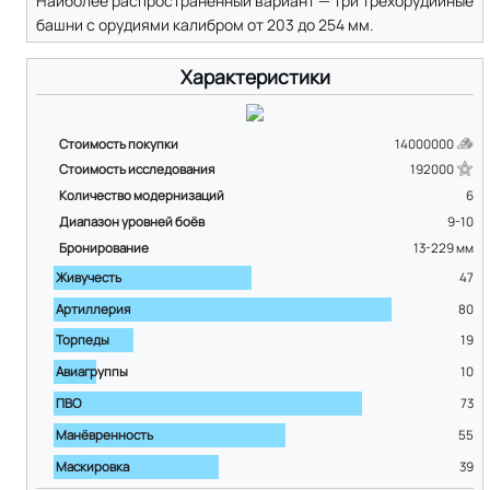
Наиболее распространённый вариант — три трёхорудийные
башни с орудиями калибром от 203 до 254 мм.
Характеристики
Стоимость покупки
14000000
Стоимость исследования
192000
Количество модернизаций
6
Диапазон уровней боёв
9-10
Бронирование
13-229
мм
Живучесть
47
Артиллерия
80
Торпеды
19
Авиагруппы
10
ПВО
73
Манёвренность
55
Маскировка
39