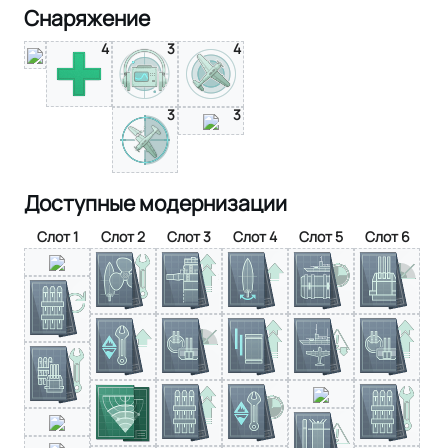
Снаряжение
4
3
4
3
3
Доступные модернизации
Слот 1
Слот 2
Слот 3
Слот 4
Слот 5
Слот 6