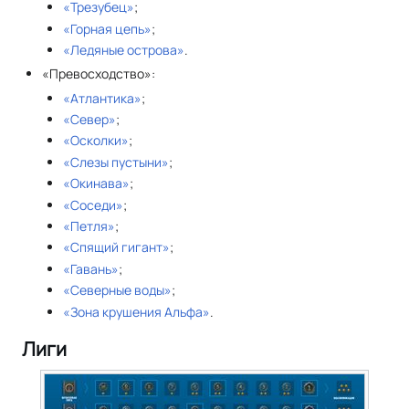
«Трезубец»
;
«Горная цепь»
;
«Ледяные острова»
.
«Превосходство»:
«Атлантика»
;
«Север»
;
«Осколки»
;
«Слезы пустыни»
;
«Окинава»
;
«Соседи»
;
«Петля»
;
«Спящий гигант»
;
«Гавань»
;
«Северные воды»
;
«Зона крушения Альфа»
.
Лиги