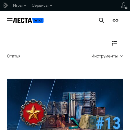
Игры
Сервисы
Перейти
к
Главное меню
Поиск
Внешни
содержанию
Отобраз
Статья
Инструменты