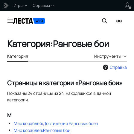
Игры
Сервисы
Перейти
к
Главное меню
Поиск
Внешни
содержанию
Категория
:
Ранговые бои
Категория
Инструменты
Справка
Страницы в категории «Ранговые бои»
Показаны 24 страницы из 24, находящихся в данной
категории.
М
Мир кораблей:Достижения Ранговых боев
Мир кораблей:Ранговые бои