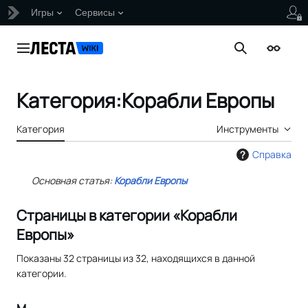
Игры
Сервисы
Перейти
к
Главное меню
Поиск
Внешни
содержанию
Категория
:
Корабли Европы
Категория
Инструменты
Справка
Основная статья:
Корабли Европы
Страницы в категории «Корабли
Европы»
Показаны 32 страницы из 32, находящихся в данной
категории.