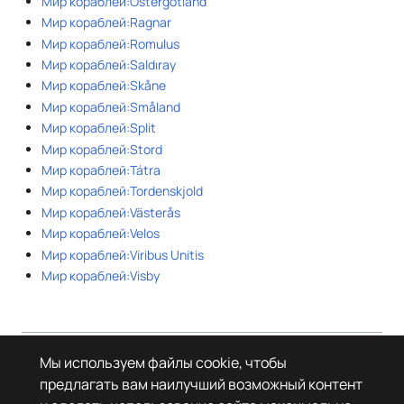
Мир кораблей:Östergötland
Мир кораблей:Ragnar
Мир кораблей:Romulus
Мир кораблей:Saldıray
Мир кораблей:Skåne
Мир кораблей:Småland
Мир кораблей:Split
Мир кораблей:Stord
Мир кораблей:Tátra
Мир кораблей:Tordenskjold
Мир кораблей:Västerås
Мир кораблей:Velos
Мир кораблей:Viribus Unitis
Мир кораблей:Visby
Страница в последний раз была отредактирована 16 марта 2026 года
Мы используем файлы cookie, чтобы
в 16:44.
предлагать вам наилучший возможный контент
© Леста Игры, 2022–2026. Игры «Мир танков», «Мир кораблей», Tanks