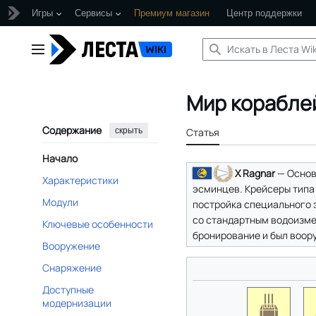
Игры
Сервисы
Премиум магазин
Центр поддержки
Перейти
к
Главное меню
содержанию
Мир корабле
Содержание
скрыть
Статья
Начало
X Ragnar
— Основ
Характеристики
эсминцев. Крейсеры типа 
Модули
постройка специального э
со стандартным водоизмещ
Ключевые особенности
бронирование и был воор
Вооружение
Снаряжение
Доступные
модернизации