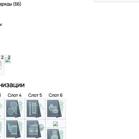
аряды (ББ)
ы
2
2
низации
3
Слот 4
Слот 5
Слот 6