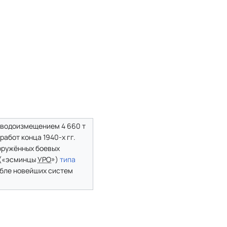
водоизмещением 4 660 т
абот конца 1940-х гг.
оружённых боевых
 («эсминцы
УРО
»)
типа
абле новейших систем