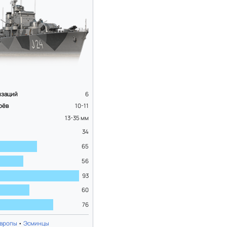
изаций
6
оёв
10-11
13-35
мм
34
65
56
93
60
76
Европы
•
Эсминцы