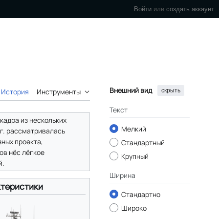
Войти
или
создать аккаунт
Внешний вид
скрыть
История
Инструменты
Текст
кадра из нескольких
Мелкий
гг. рассматривалась
зных проекта,
Стандартный
ов нёс лёгкое
Крупный
й.
Ширина
теристики
Стандартно
Широко