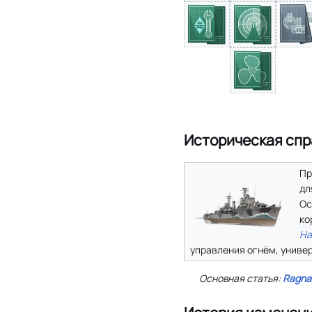
Историческая спр
Пр
дл
Ос
ко
Ha
управления огнём, униве
Основная статья:
Ragna