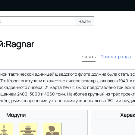
Найти
й:Ragnar
Читать
Просмотр кода
ной тактической единицей шведского флота должна была стать эс
Tre Kronor выступали в качестве лидера эскадры, однако в 1940-х 
скадренного лидера. 21 марта 1947 г. было представлено три эски
ением 2400, 3000 и 4660 тонн. Наиболее крупный из трёх проект
ужён двумя спаренными установками универсальных 152-мм оруди
Модули
Харак