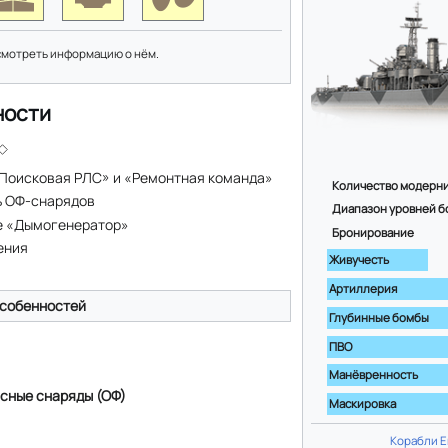
смотреть информацию о нём.
ности
Поисковая РЛС» и «Ремонтная команда»
Количество модерн
ь ОФ-снарядов
Диапазон уровней б
е «Дымогенератор»
Бронирование
ения
Живучесть
Артиллерия
собенностей
Глубинные бомбы
ПВО
Манёвренность
сные снаряды (ОФ)
Маскировка
Корабли 