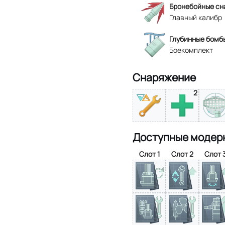
Бронебойные сн
Главный калибр
Глубинные бомб
Боекомплект
Снаряжение
2
Доступные модер
Слот 1
Слот 2
Слот 