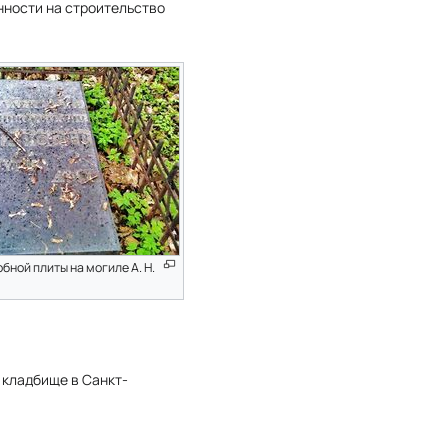
нности на строительство
бной плиты на могиле А. Н.
 кладбище в Санкт-