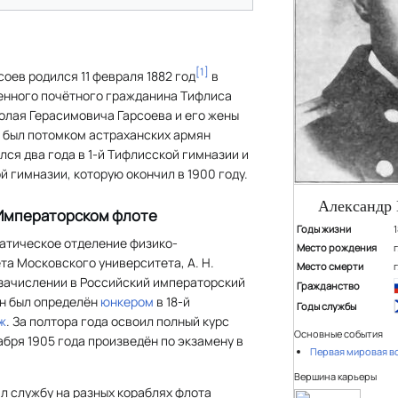
[
1
]
оев родился 11 февраля 1882 год
в
енного почётного гражданина Тифлиса
олая Герасимовича Гарсоева и его жены
 был потомком астраханских армян
лся два года в 1-й Тифлисской гимназии и
й гимназии, которую окончил в 1900 году.
Александр 
 Императорском флоте
Годы жизни
матическое отделение физико-
Место рождения
а Московского университета, А. Н.
Место смерти
 зачислении в Российский императорский
Гражданство
он был определён
юнкером
в 18-й
Годы службы
ж
. За полтора года освоил полный курс
Основные события
абря 1905 года произведён по экзамену в
Первая мировая в
Вершина карьеры
л службу на разных кораблях флота