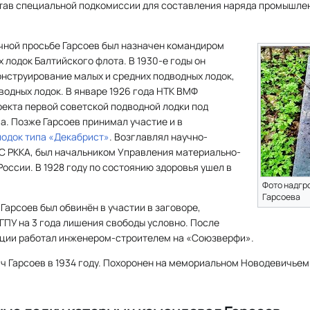
став специальной подкомиссии для составления наряда промышле
ичной просьбе Гарсоев был назначен командиром
 лодок Балтийского флота. В 1930-е годы он
онструирование малых и средних подводных лодок,
одных лодок. В январе 1926 года НТК ВМФ
оекта первой советской подводной лодки под
ва. Позже Гарсоев принимал участие и в
лодок типа «Декабрист»
. Возглавлял научно-
 РККА, был начальником Управления материально-
оссии. В 1928 году по состоянию здоровья ушел в
Фото надгро
Гарсоева
Гарсоев был обвинён в участии в заговоре,
ГПУ на 3 года лишения свободы условно. После
ции работал инженером-строителем на «Союзверфи».
ч Гарсоев в 1934 году. Похоронен на мемориальном Новодевичьем