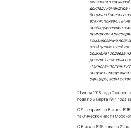
оказался в кормовой
докладу командира «
боцмана Гордеева в
всяких похвал. Ни н
подбадривавший все
примером и распоря
командование лодкой
этой целью и сейчас
боцмана Гордеева из
дольше всех. Нам со
«Минога» получит и
получит следующий ч
офицеры, всем остал
21 июля 1913 года Гарсоев
года по 5 марта 1914 года 
С 9 февраля по 6 июля 191
тактической части Морског
С 6 июля 1915 года по 21 о