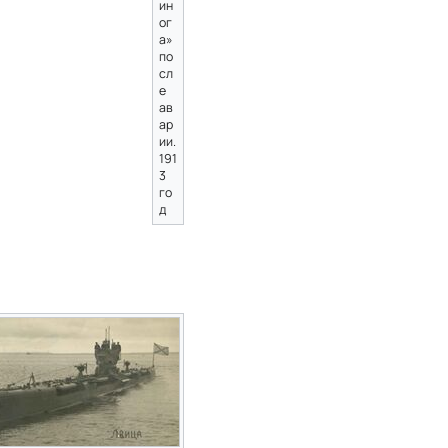
ин
ог
а»
по
сл
е
ав
ар
ии.
191
3
го
д