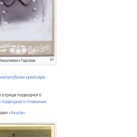
Николаевич Гарсо́ев
непалубном крейсере
о отряда подводного
а подводного плавания
.
одки
«Акула»
.