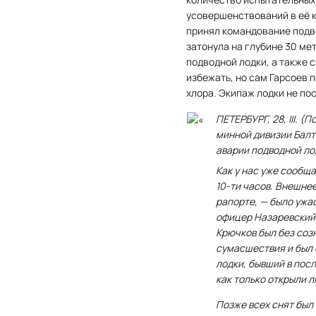
усовершенствований в её к
принял командование подв
затонула на глубине 30 м
подводной лодки, а также 
избежать, но сам Гарсоев 
хлора. Экипаж лодки не по
ПЕТЕРБУРГ, 28, III. 
минной дивизии Балт
аварии подводной ло
Как у нас уже сообщ
10-ти часов. Внешне
рапорте, — было ужа
офицер Назаревский
Крючков был без соз
сумасшествия и был 
лодки, бывший в посл
как только открыли л
Позже всех снят был