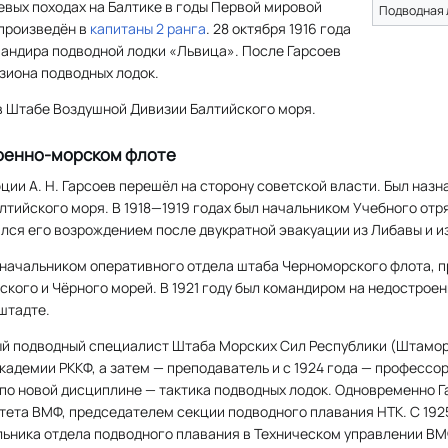
евых походах на Балтике в годы Первой мировой
Подводная 
 произведён в
капитаны 2 ранга
. 28 октября 1916 года
мандира подводной лодки «Львица». После Гарсоев
зиона подводных лодок.
л в Штабе Воздушной Дивизии Балтийского моря.
военно-морском флоте
ии А. Н. Гарсоев перешёл на сторону советской власти. Был назн
лтийского моря. В 1918—1919 годах был начальником Учебного от
лся его возрождением после двукратной эвакуации из Либавы и из
л начальником оперативного отдела штаба Черноморского флота, 
ского и Чёрного морей. В 1921 году был командиром на недострое
штадте.
ый подводный специалист Штаба Морских Сил Республики (Штаморси
адемии РККФ, а затем — преподаватель и с 1924 года — профессо
 по новой дисциплине — тактика подводных лодок. Одновременно 
ета ВМФ, председателем секции подводного плавания НТК. С 1925
ьника отдела подводного плавания в Техническом управлении ВМФ