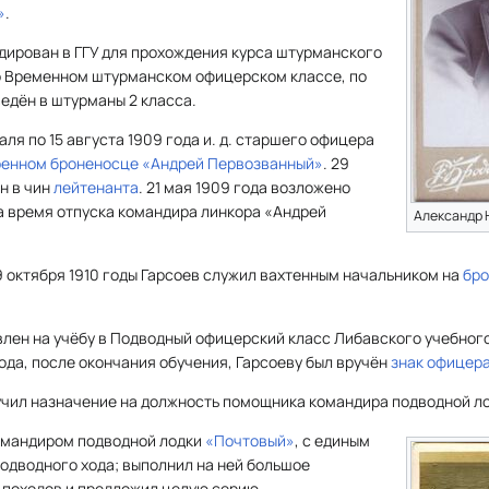
»
.
дирован в ГГУ для прохождения курса штурманского
во Временном штурманском офицерском классе, по
едён в штурманы 2 класса.
раля по 15 августа 1909 года и. д. старшего офицера
ренном броненосце
«Андрей Первозванный»
. 29
н в чин
лейтенанта
. 21 мая 1909 года возложено
а время отпуска командира линкора «Андрей
Александр 
19 октября 1910 годы Гарсоев служил вахтенным начальником на
бро
авлен на учёбу в Подводный офицерский класс Либавского учебног
года, после окончания обучения, Гарсоеву был вручён
знак офицер
олучил назначение на должность помощника командира подводной л
 командиром подводной лодки
«Почтовый»
, с единым
одводного хода; выполнил на ней большое
 походов и предложил целую серию