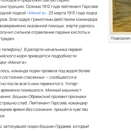
онструкцию. Осенью 1912 года лейтенант Гарсоев
одной лодкой
«Минога»
. 23 марта 1913 года лодка
етров. Благодаря грамотным действиям командира
своевременно оказанной помощи, жертв удалось
получил сильное отравление парами кислоты и
страдал.
Подводная 
(По телефону). В рапорте начальника первой
ийского моря приводятся подробности
дки «Минога».
алось, команда лодки провела под водой более
е состояние спасенных — сообщается в
сно после всего ими пережитого. Унтер-
 временно помешался. Минный машинист
нания. Боцман Обремский проявил признаки
страшно слаб. Лейтенант Гарсоев, командир
еднее время без сознания, пришёл в чувство,
юк.
 с затонувшей лодки боцман Гордеев, который