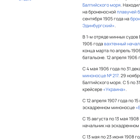
Балтийского моря
. Находи
на броненосной
плавучей 
сентября 1905 года на
бро
Эдинбургский»
.
В 1-м отряде минных судов 
1906 года
вахтенный начал
конца марта по апрель 190
батальоне. 12 апреля 1906
С 4 мая 1906 года по 31 д
миноносце № 217
. 29 нояб
Балтийского моря. С 5 по 
крейсере
«Украина»
.
С 12 апреля 1907 года по 1
эскадренном миноносце
«
С 15 августа по 13 мая 1908
начальник на эскадренно
С 13 мая по 23 июня 1908 