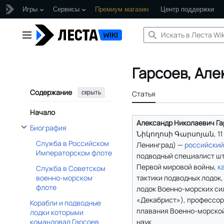
Игры
Сервисы
Премиум магазин
Центр поддержки
Перейти
к
Главное меню
содержанию
Гарсоев, Але
Содержание
скрыть
Статья
Начало
Александр Николаевич Гар
Биография
Նիկողոսի Գարսոյան, 11 (
Отобразить/Скрыть подраздел Биография
Служба в Российском
Ленинград) —
российский
Императорском флоте
подводный специалист шт
Первой мировой войны,
к
Служба в Советском
тактики подводных лодок,
военно-морском
флоте
лодок Военно-морских си
«Декабрист»), профессор
Корабли и подводные
плавания Военно-морской
лодки которыми
наук.
командовал Гарсоев