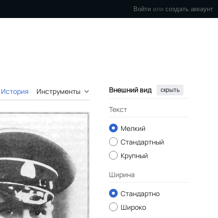
Войти
или
создать аккаунт
Внешний вид
скрыть
История
Инструменты
Текст
Мелкий
Стандартный
Крупный
Ширина
Стандартно
Широко