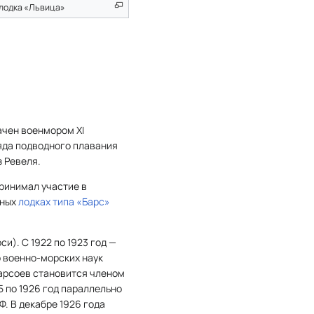
лодка «Львица»
ачен военмором XI
ряда подводного плавания
 Ревеля.
принимал участие в
нных
лодках типа «Барс»
). С 1922 по 1923 год —
р военно-морских наук
Гарсоев становится членом
 по 1926 год параллельно
. В декабре 1926 года