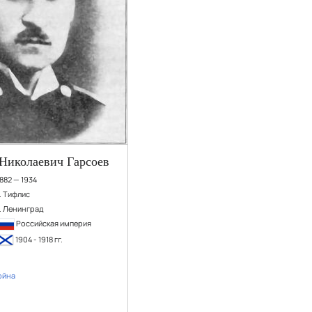
Николаевич Гарсоев
1882 — 1934
г. Тифлис
г. Ленинград
Российская империя
1904 - 1918 гг.
ойна