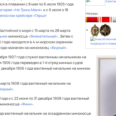
Капитан
лся в плавании с 8 мая по 6 июля 1905 года
батарее
«Не Тронь Меня»
и с 6 июля о 18
Награды
неносном крейсере
«Герцог
Балтийского моря с 15 марта по 28 марта
ьник
миноносца
«Внимательный»
. Затем с
6 года находился в 4-м морском охранном
 года назначен на миноносец
«Видный»
.
екабря 1907 года служил вахтенным начальником на
ря 1906 года переведен в 1-й отряд минных судов
31 декабря 1906 года вахтенный начальник на минном
5 марта 1908 года вахтенный начальник на
Видный»
.
 года и с 23 июня по 31 декабря 1908 года вахтенный
м миноносце
«Финн»
.
года вахтенный начальник на эскадренном миноносце