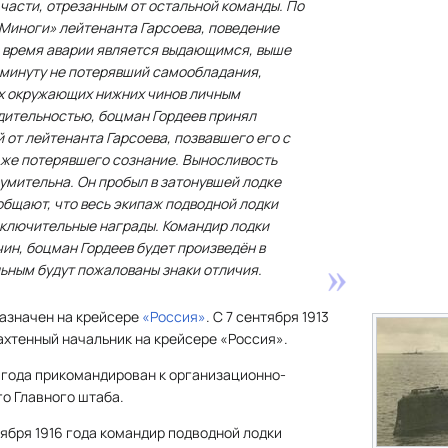
 части, отрезанным от остальной команды. По
Миноги» лейтенанта Гарсоева, поведение
о время аварии является выдающимся, выше
а минуту не потерявший самообладания,
х окружающих нижних чинов личным
дительностью, боцман Гордеев принял
 от лейтенанта Гарсоева, позвавшего его с
 же потерявшего сознание. Выносливость
умительна. Он пробыл в затонувшей лодке
общают, что весь экипаж подводной лодки
сключительные награды. Командир лодки
ин, боцман Гордеев будет произведён в
ьным будут пожалованы знаки отличия.
 назначен на крейсере
«Россия»
. С 7 сентября 1913
вахтенный начальник на крейсере «Россия».
5 года прикомандирован к организационно-
о Главного штаба.
ктября 1916 года командир подводной лодки