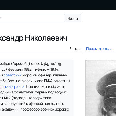
Найти
ксандр Николаевич
Читать
Просмотр кода
со́ев (Гарсоня́н)
(арм. Ալեքսանդր
23) февраля 1882, Тифлис — 1934,
и
советский
морской офицер, главный
аба Военно-морских сил РККА, участник
апитан 2 ранга
. Специалист в области
 один из создателей первых подводных
л РККА (подводных лодок типа
 и заведующий кафедрой подводного
 академии, профессор военно-морских