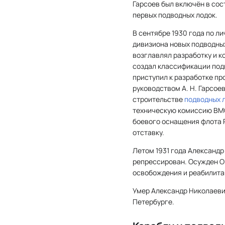
Гарсоев был включён в со
первых подводных лодок.
В сентябре 1930 года по л
дивизиона новых подводных
возглавлял разработку и к
создал классификации подв
приступил к разработке пр
руководством А. Н. Гарсое
строительстве
подводных 
техническую комиссию ВМС
боевого оснащения флота Р
отставку.
Летом 1931 года Александр 
репрессирован. Осужден О
освобождения и реабилита
Умер Александр Николаеви
Петербурге.