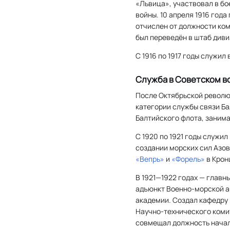
«Львица», участвовал в бо
войны. 10 апреля 1916 года
отчислен от должности ко
был переведён в штаб диви
С 1916 по 1917 годы служи
Служба в Советском 
После Октябрьской революц
категории службы связи Ба
Балтийского флота, занима
С 1920 по 1921 годы служи
создании морских сил Азов
«Вепрь»
и
«Форель»
в Крон
В 1921—1922 годах — главн
адъюнкт Военно-морской ак
академии. Создал кафедру
Научно-технического комит
совмещал должность начал