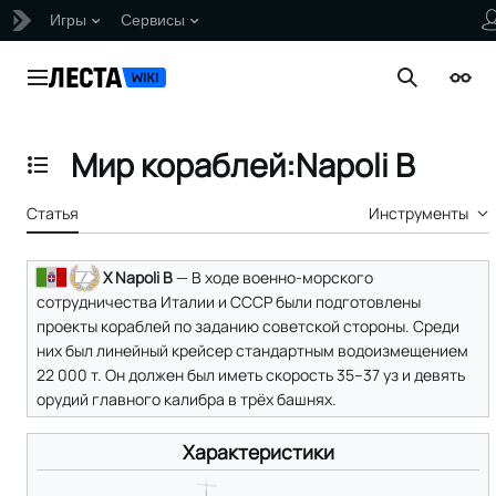
Игры
Сервисы
Перейти
к
Главное меню
Поиск
Внеш
содержанию
Мир кораблей:Napoli B
Отобразить/Скрыть содержание
Статья
Инструменты
X Napoli B
— В ходе военно-морского
сотрудничества Италии и СССР были подготовлены
проекты кораблей по заданию советской стороны. Среди
них был линейный крейсер стандартным водоизмещением
22 000 т. Он должен был иметь скорость 35–37 уз и девять
орудий главного калибра в трёх башнях.
Характеристики