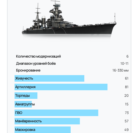
Количество модернизаций
6
Диапазон уровней боёв
10-11
Бронирование
16-330
мм
Живучесть
61
Артиллерия
81
Торпеды
20
Авиагруппы
15
ПВО
73
Манёвренность
57
Маскировка
49