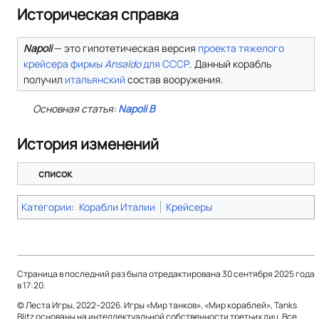
Историческая справка
Napoli
— это гипотетическая версия
проекта тяжелого
крейсера фирмы
Ansaldo
для СССР
. Данный корабль
получил
итальянский
состав вооружения.
Основная статья:
Napoli B
История изменений
список
Категории
:
Корабли Италии
Крейсеры
Страница в последний раз была отредактирована 30 сентября 2025 года
в 17:20.
© Леста Игры, 2022–2026. Игры «Мир танков», «Мир кораблей», Tanks
Blitz основаны на интеллектуальной собственности третьих лиц. Все