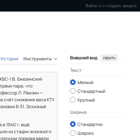
Войти
или
создать аккаунт
Внешний вид
скрыть
История
Инструменты
Текст
КБС-1 В. Бжезинский
Мелкий
трами пара, что
Стандартный
офессор Л. Рамзин —
За счёт снижения веса КТУ
Крупный
ановки Б-31. Эскизный
Ширина
Стандартно
 в 1940 г. ещё
шли из стадии эскизного
Широко
 срочном порядке ввели