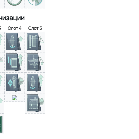
низации
3
Слот 4
Слот 5