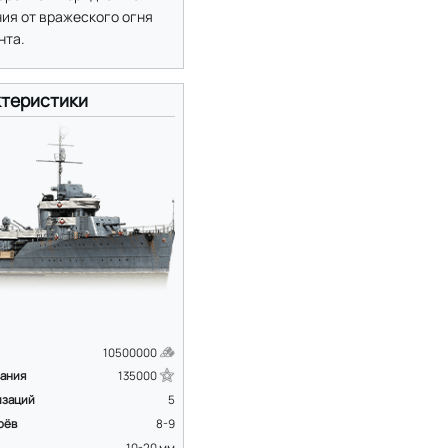
ния от вражеского огня
нта.
теристики
10500000
вания
135000
изаций
5
оёв
8-9
10-20
мм