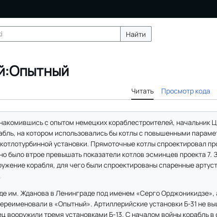
Найти
й:Опытный
Читать
Просмотр кода
накомившись с опытом немецких кораблестроителей, начальник Ц
абль, на котором использовались бы котлы с повышенными параме
 котлотурбинной установки. Прямоточные котлы спроектировал пр
но было втрое превышать показатели котлов эсминцев проекта 7. 
ужение корабля, для чего были спроектированы спаренные артуст
.
де им. Жданова в Ленинграде под именем «Серго Орджоникидзе», а
ереименовали в «Опытный». Артиллерийские установки Б-31 не вы
ц вооружили тремя установками Б-13. С началом войны корабль в