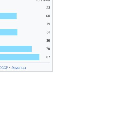
23
60
19
61
36
78
87
 СССР
•
Эсминцы