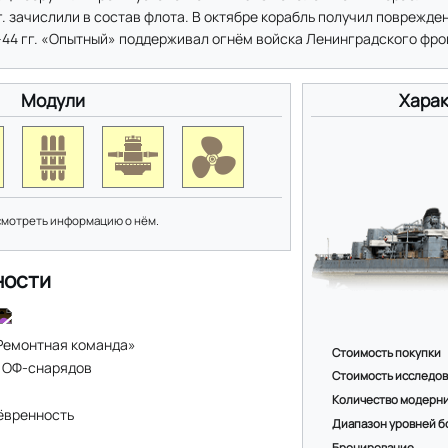
 г. зачислили в состав флота. В октябре корабль получил поврежде
2–44 гг. «Опытный» поддерживал огнём войска Ленинградского фро
Модули
Харак
смотреть информацию о нём.
ности
Ремонтная команда»
Стоимость покупки
 ОФ-снарядов
Стоимость исследо
Количество модерн
ёвренность
Диапазон уровней б
Бронирование