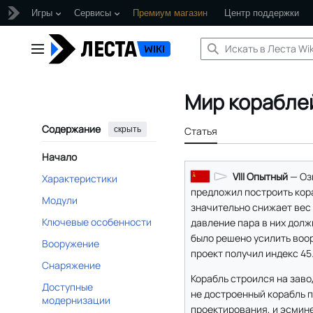
Игры
Сервисы
Премиум магазин
Центр поддержки
Перейти
к
Главное меню
содержанию
Мир корабле
Содержание
скрыть
Статья
Начало
VIII Опытный
— Оз
Характеристики
предложил построить кор
Модули
значительно снижает вес
Ключевые особенности
давление пара в них долж
было решено усилить воор
Вооружение
проект получил индекс 45
Снаряжение
Корабль строился на заво
Доступные
не достроенный корабль п
модернизации
проектирования, и эсмине