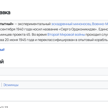
авка
пытный»
— экспериментальный
эскадренный миноносец
Военно-М
 сентября 1940 года носил название «Серго Орджоникидзе». Един
минцев проекта 45. Во время
Второй Мировой войны
проходил слу
ва 20 июня 1945 года и переклассифицирован в опытовый корабль. 
ный
ий
Эсминцы
 11:23.