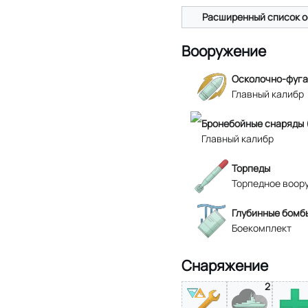
Расширенный список о
Вооружение
Осколочно-фуга
Главный калибр
Бронебойные снаряды 
Главный калибр
Торпеды
Торпедное воор
Глубинные бомб
Боекомплект
Снаряжение
2