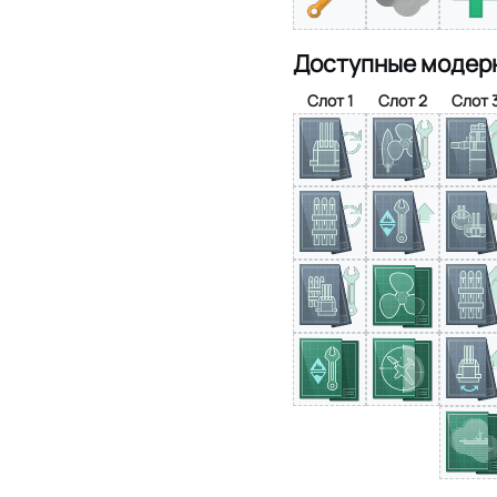
Доступные модер
Слот 1
Слот 2
Слот 