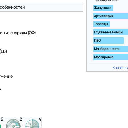
собенностей
Живучесть
Артиллерия
Торпеды
сные снаряды (ОФ)
Глубинные бомбы
ПВО
Манёвренность
(ББ)
Маскировка
Корабли
ужение
ы
2
2
4