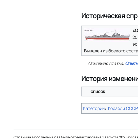
Историческая спр
«О
25
эс
Выведен из боевого соста
Основная статья:
Опыт
История изменен
список
Категории
:
Корабли СССР
Страница в последний раз была отредактирована 1 августа 2025 года в