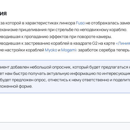
ия
за которой в характеристиках линкора
Fuso
не отображалась заме
еханизме прицеливания при стрельбе по неподвижному кораблю.
иводившая к пропаданию эффектов при повороте камеры.
иводившая к застреванию кораблей в квадрате G2 на карте
«Линия
ие настройки кораблей
Myoko
и
Mogami
: заработок серебра тепер
лиент добавлен небольшой опросник, который будет предлагаться
жет нам быстро получать актуальную информацию по интересующи
 будет предложен опрос, отнестись к нему ответственно и поделит
ложенной форме.