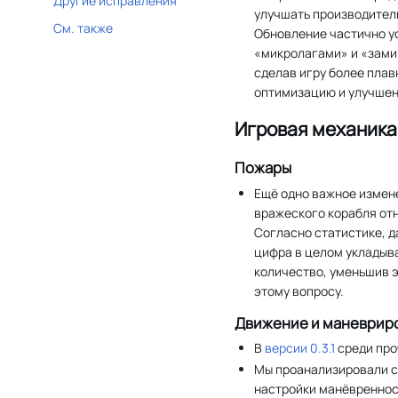
Другие исправления
улучшать производител
См. также
Обновление частично у
«микролагами» и «зами
сделав игру более плав
оптимизацию и улучшен
Игровая механика
Пожары
Ещё одно важное измен
вражеского корабля отн
Согласно статистике, д
цифра в целом укладыва
количество, уменьшив 
этому вопросу.
Движение и маневрир
В
версии 0.3.1
среди про
Мы проанализировали с
настройки манёвреннос