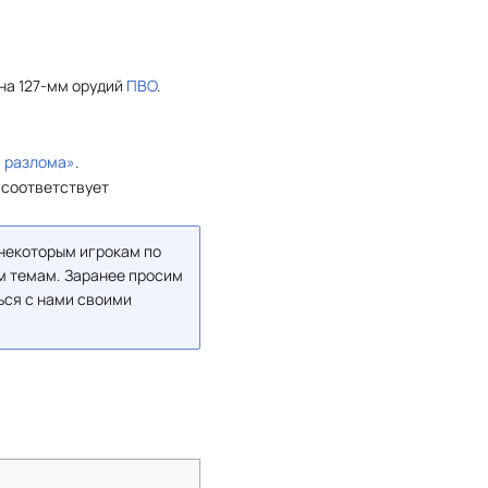
на 127-мм орудий
ПВО
.
 разлома»
.
ь соответствует
 некоторым игрокам по
м темам. Заранее просим
ься с нами своими