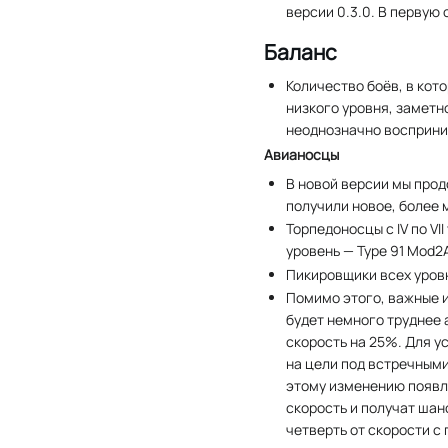
версии 0.3.0. В первую
Баланс
Количество боёв, в ко
низкого уровня, заметн
неоднозначно восприни
Авианосцы
В новой версии мы про
получили новое, более
Торпедоносцы с IV по V
уровень — Type 91 Mod2A
Пикировщики всех уровн
Помимо этого, важные 
будет немного труднее
скорость на 25%. Для у
на цели под встречными
этому изменению появля
скорость и получат шан
четверть от скорости с