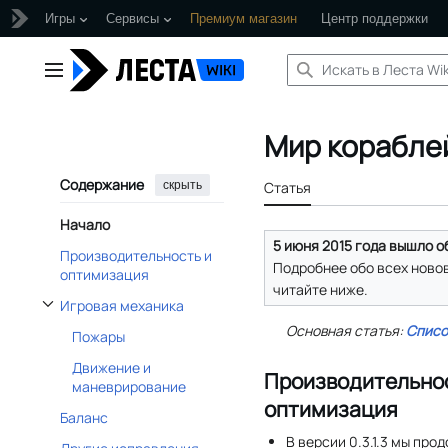
Игры
Сервисы
Премиум магазин
Центр поддержки
Перейти
к
Главное меню
содержанию
Мир кораблей
Содержание
скрыть
Статья
Начало
5 июня 2015 года вышло об
Производительность и
Подробнее обо всех ново
оптимизация
читайте ниже.
Игровая механика
Отобразить/Скрыть подраздел Игровая механика
Основная статья:
Списо
Пожары
Движение и
Производительнос
маневрирование
оптимизация
Баланс
В версии 0.3.1.3 мы пр