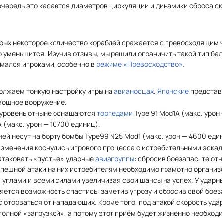
 очередь это касается диаметров циркуляции и динамики сброса с
торых некоторое количество кораблей сражается с превосходящим
о уменьшится. Изучив отзывы, мы решили ограничить такой тип бал
мался игроками, особенно в
режиме «Превосходство»
.
должаем тонкую настройку игры на
авианосцах
.
Японские
представ
 мощное вооружение.
II уровень отныне оснащаются
торпедами
Type 91 Mod1A (макс. урон —
 (макс. урон — 10700 единиц).
ей несут на борту бомбы Type99 N25 Mod1 (макс. урон — 4600 еди
изменения коснулись игрового процесса с истребительными эскад
 атаковать «пустые» ударные
авиагруппы
: сбросив боезапас, те о
спешной атаки на них истребителям необходимо грамотно организ
 углами и всеми силами увеличивая свои шансы на успех. У удар
ется возможность спастись: заметив угрозу и сбросив свой боез
с оторваться от нападающих. Кроме того, под атакой скорость уда
 полной «загрузкой», а потому этот приём будет жизненно необход