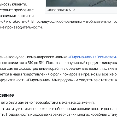
ьность клиента.
странит проблему с
Обновление 0.3.1.3
раниями» картинки,
ной и стабильной. В последующих обновлениях мы обязательно пр
ие производительности.
ение коснулась командирского навыка
«Пиромания» («Взрывотехн
ыне снизится с 5% до 3%. Пожары — популярный предмет дискусси
аже самые скорострельные корабли в среднем вызывают лишь четы
ется в наши представления о роли пожаров в игре, но мы всё же 
эффективность «Пиромании». Мы продолжим следить за статистико
ование
чего была заметно переработана механика движения.
татистику и отзывы игроков и в обновлении решили внести допол
ти. Подвижность и ходовые характеристики многих кораблей стан