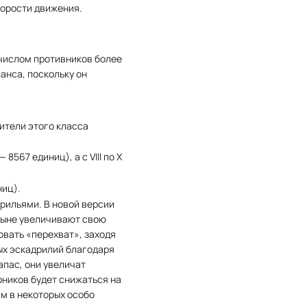
корости движения.
 числом противников более
анса, поскольку он
ители этого класса
 8567 единиц), а с VIII по X
ниц).
рильями. В новой версии
тныне увеличивают свою
овать «перехват», заходя
ных эскадрилий благодаря
апас, они увеличат
рников будет снижаться на
им в некоторых особо