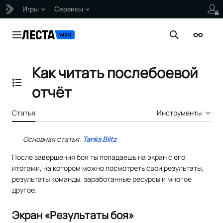
Игры
Сервисы
Перейти
к
Главное меню
Поиск
Внешни
содержанию
Как читать послебоевой
Отобразить/Скрыть содержание
отчёт
Статья
Инструменты
Основная статья:
Tanks Blitz
После завершения боя ты попадаешь на экран с его
итогами, на котором можно посмотреть свои результаты,
результаты команды, заработанные ресурсы и многое
другое.
Экран «Результаты боя»