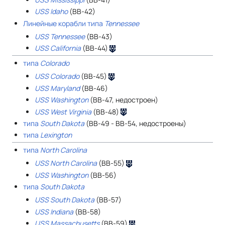
USS Idaho
(BB-42)
Линейные корабли типа
Tennessee
USS Tennessee
(BB-43)
USS California
(BB-44)
типа
Colorado
USS Colorado
(BB-45)
USS Maryland
(BB-46)
USS Washington
(BB-47, недостроен)
USS West Virginia
(BB-48)
типа
South Dakota
(BB-49 - BB-54, недостроены)
типа
Lexington
типа
North Carolina
USS North Carolina
(BB-55)
USS Washington
(BB-56)
типа
South Dakota
USS South Dakota
(BB-57)
USS Indiana
(BB-58)
USS Massachusetts
(BB-59)