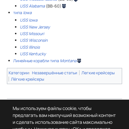
USS Alabama
(BB-60)
типа
Iowa
USS Iowa
USS New Jersey
USS Missouri
USS Wisconsin
USS Illinois
USS Kentucky
Линейные корабли типа
Montana
Категории
:
Незавершённые статьи
Легкие крейсеры
Лёгкие крейсеры
Страница в последний раз была отредактирована 5 июля 2026 года в
Мы используем файлы cookie, чтобы
15:58.
предлагать вам наилучший возможный контент
© Леста Игры, 2022–2026. Игры «Мир танков», «Мир кораблей», Tanks
и сделать использование сайта максимально
Blitz основаны на интеллектуальной собственности третьих лиц. Все
права на объекты прав третьих лиц принадлежат их законным