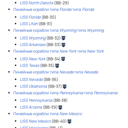
USS North Dakota
(BB-29)
Линейные корабли типа
Florida
типа
Florida
USS Florida
(BB-30)
USS Utah
(BB-31)
Линейные корабли типа
Wyoming
типа
Wyoming
USS Wyoming
(BB-32)
USS Arkansas
(BB-33)
Линейные корабли типа
New York
типа
New York
USS New York
(BB-34)
USS Texas
(BB-35)
Линейные корабли типа
Nevada
типа
Nevada
USS Nevada
(BB-36)
USS Oklahoma
(BB-37)
Линейные корабли типа
Pennsylvania
типа
Pennsylvania
USS Pennsylvania
(BB-38)
USS Arizona
(BB-39)
Линейные корабли типа
New Mexico
USS New Mexico
(BB-40)
USS Mississippi
(BB-41)