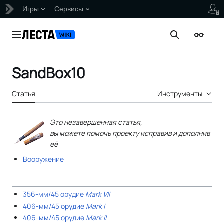
Игры
Сервисы
Перейти
к
Главное меню
Поиск
Внешни
содержанию
SandBox10
Статья
Инструменты
Это незавершенная статья,
вы можете помочь проекту исправив и дополнив
её
Вооружение
356-мм/45 орудие
Mark VII
406-мм/45 орудие
Mark I
406-мм/45 орудие
Mark II