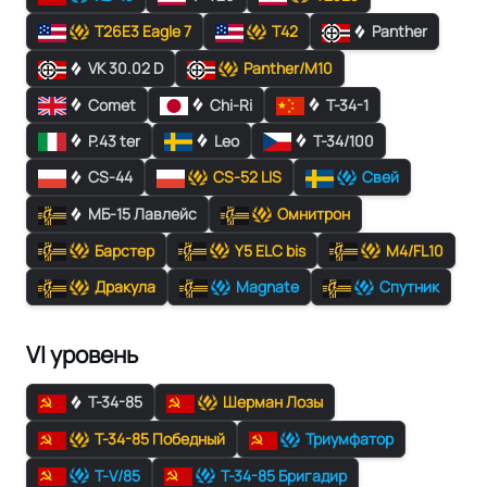
T26E3 Eagle 7
T42
Panther
VK 30.02 D
Panther/M10
Comet
Chi-Ri
T-34-1
P.43 ter
Leo
T-34/100
CS-44
CS-52 LIS
Свей
МБ-15 Лавлейс
Омнитрон
Барстер
Y5 ELC bis
M4/FL10
Дракула
Magnate
Спутник
VI уровень
Т-34-85
Шерман Лозы
Т-34-85 Победный
Триумфатор
Т-V/85
Т-34-85 Бригадир