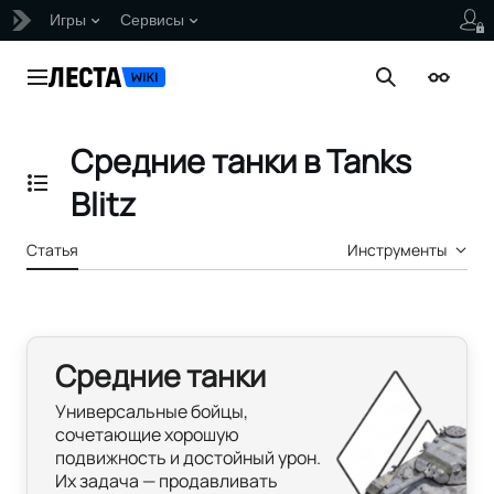
Игры
Сервисы
Перейти
к
Главное меню
Поиск
Внешни
содержанию
Средние танки в Tanks
Отобразить/Скрыть содержание
Blitz
Статья
Инструменты
Средние танки
Универсальные бойцы,
сочетающие хорошую
подвижность и достойный урон.
Их задача — продавливать