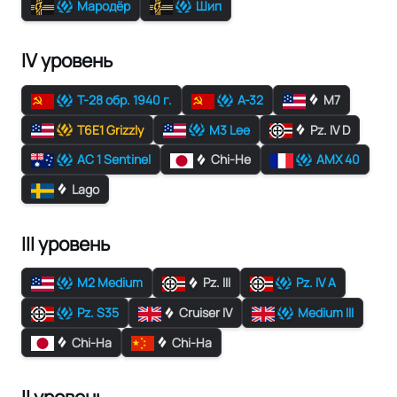
Мародёр
Шип
IV уровень
Т-28 обр. 1940 г.
А-32
M7
T6E1 Grizzly
M3 Lee
Pz. IV D
AC 1 Sentinel
Chi-He
AMX 40
Lago
III уровень
M2 Medium
Pz. III
Pz. IV A
Pz. S35
Cruiser IV
Medium III
Chi-Ha
Chi-Ha
II уровень