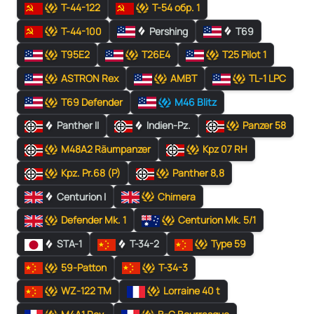
Т-44-122
Т-54 обр. 1
Т-44-100
Pershing
T69
T95E2
T26E4
T25 Pilot 1
ASTRON Rex
AMBT
TL-1 LPC
T69 Defender
M46 Blitz
Panther II
Indien-Pz.
Panzer 58
M48A2 Räumpanzer
Kpz 07 RH
Kpz. Pr.68 (P)
Panther 8,8
Centurion I
Chimera
Defender Mk. 1
Centurion Mk. 5/1
STA-1
T-34-2
Type 59
59-Patton
T-34-3
WZ-122 TM
Lorraine 40 t