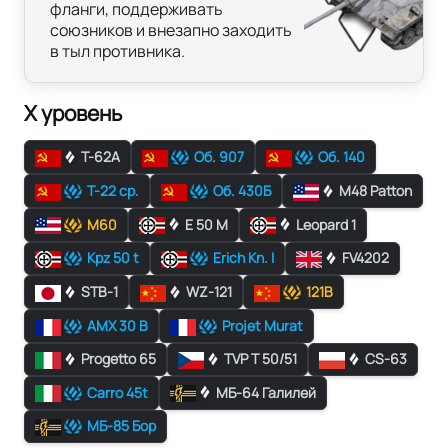
фланги, поддерживать
союзников и внезапно заходить
в тыл противника.
X уровень
Т-62А
Об. 907
Об. 140
Т-22 ср.
Об. 430Б
M48 Patton
M60
E 50 M
Leopard 1
Kpz 50 t
Erich Kn. I
FV4202
STB-1
WZ-121
121B
AMX 30 B
Projet Murat
Progetto 65
TVP T 50/51
CS-63
Carro 45t
МБ-64 Галилей
МБ-85 Бор