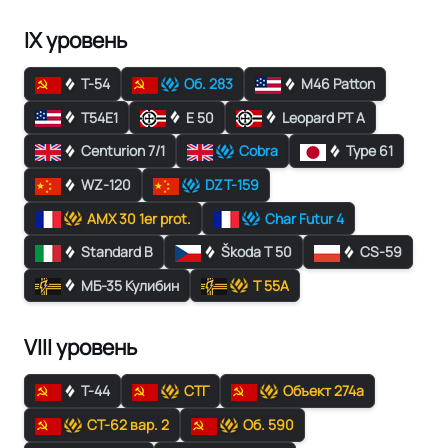
IX уровень
Т-54
Об. 283
M46 Patton
T54E1
E 50
Leopard PT A
Centurion 7/1
Cobra
Type 61
WZ-120
DZT-159
AMX 30 1er prot.
Char Futur 4
Standard B
Škoda T 50
CS-59
МБ-35 Кулибин
Т 55А
VIII уровень
Т-44
СТГ
Объект 274а
СТ-62 вар. 2
Об. 590