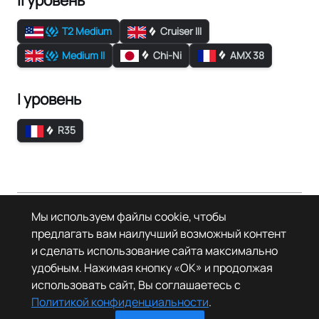
T2 Medium
Cruiser III
Medium II
Chi-Ni
AMX 38
I уровень
R35
Страница в последний раз была отредактирована 3 августа 2026
Мы используем файлы cookie, чтобы
года в 13:32.
предлагать вам наилучший возможный контент
© Леста Игры, 2022–2026. Игры «Мир танков», «Мир кораблей», Tanks
и сделать использование сайта максимально
Blitz основаны на интеллектуальной собственности третьих лиц. Все
права на объекты прав третьих лиц принадлежат их законным
удобным. Нажимая кнопку «OK» и продолжая
правообладателям.
использовать сайт, Вы соглашаетесь с
Политика конфиденциальности
О Леста Wiki
Политикой конфиденциальности
.