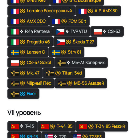
M4A1 Rev.
B-C Bourrasque
Lorraine Бесстрашный
A.P. AMX 30
AMX CDC
FCM 50 t
P.44 Pantera
TVP VTU
CS-53
Progetto 46
Škoda T 27
Lansen C
Strv 81
CS-57 Sokol
МБ-73 Коперник
Mk. 47
Titan-54d
Чёрный Пёс
МБ-56 Амадей
Fixer
VII уровень
Т-43
Т-44-85
Т-34-85 Рыжий
КВ-13
T20
T23E3