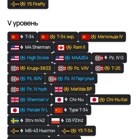
Y5 Firefly
V уровень
Т-34
Т-34 экр.
Матильда IV
M4 Sherman
Ram II
High Score
M4A2E4
Pz. IV G
Krupp-38(D)
Pz. V/IV
T-25
Pz. III/IV
Pz. IV Гаргулья
Pz. IV hydr.
Matilda BP
Sherman V
Chi-Nu
Chi-Nu Kai
Panzer IV L
Type T-34
Strv m/42
DS PZInż
МБ-43 Ньютон
Y5 T-34