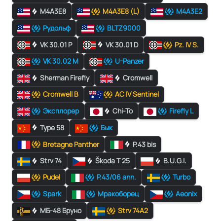
M4A3E8
M4A3E8 (L)
M4A3E2
Рудольф
BLTZ9000
VK 30.01 P
VK 30.01 D
Pz. IV S.
VK 30.02 M
U-Panzer
Sherman Firefly
Cromwell
Cromwell B
AC IV Sentinel
Эксплорер
Chi-To
Firefly L
Type 58
Бык
Bretagne Panther
P.43 bis
Strv 74
Škoda T 25
B.U.G.I.
Pudel
P.43/06 ann.
Turbo
Spark
Мракоборец
Aeonix
МБ-48 Бруно
Strv 74A2