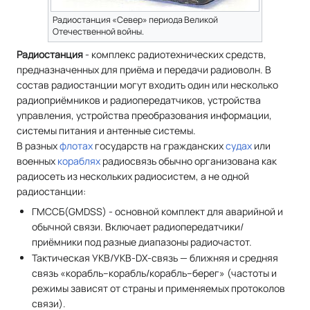
Радиостанция «Север» периода Великой
Отечественной войны.
Радиостанция
- комплекс радиотехнических средств,
предназначенных для приёма и передачи радиоволн. В
состав радиостанции могут входить один или несколько
радиоприёмников и радиопередатчиков, устройства
управления, устройства преобразования информации,
системы питания и антенные системы.
В разных
флотах
государств на гражданских
судах
или
военных
кораблях
радиосвязь обычно организована как
радиосеть из нескольких радиосистем, а не одной
радиостанции:
ГМССБ(GMDSS) - основной комплект для аварийной и
обычной связи. Включает радиопередатчики/
приёмники под разные диапазоны радиочастот.
Тактическая УКВ/УКВ-DX-связь — ближняя и средняя
связь «корабль–корабль/корабль–берег» (частоты и
режимы зависят от страны и применяемых протоколов
связи).