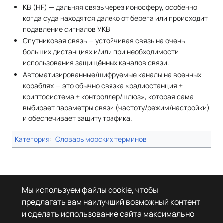
КВ (HF) — дальняя связь через ионосферу, особенно
когда суда находятся далеко от берега или происходит
подавление сигналов УКВ.
Спутниковая связь — устойчивая связь на очень
больших дистанциях и/или при необходимости
использования защищённых каналов связи.
Автоматизированные/шифруемые каналы на военных
кораблях — это обычно связка «радиостанция +
криптосистема + контроллер/шлюз», которая сама
выбирает параметры связи (частоту/режим/настройки)
и обеспечивает защиту трафика.
Категория
:
Словарь морских терминов
Страница в последний раз была отредактирована 26 июля 2026 года
Мы используем файлы cookie, чтобы
в 20:24.
предлагать вам наилучший возможный контент
© Леста Игры, 2022–2026. Игры «Мир танков», «Мир кораблей», Tanks
и сделать использование сайта максимально
Blitz основаны на интеллектуальной собственности третьих лиц. Все