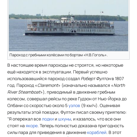
Пароход с гребными колёсами по бортам «Н.В.Гоголь».
В настоящее время пароходы не строятся, но некоторые
ещё находятся в эксплуатации. Первый успешно
использовавшийся пароход создал
Роберт Фултон
в 1807
год. Пароход «
Claremont
» (изначально назывался «
North
River Steamboat
»), приводимый в движение гребным
колесом, совершал рейсы по реке Гудзон от Нью-Йорка до
Олбани со скоростью около 5
узлов
(9 км/ч). Оценивая
результаты этой поездки, Фултон писал своему приятелю:
"Я опережал все
лодки
и
шхуны
, и казалось, что все они
стоят на
якоре
. Теперь полностью доказана пригодность
силы пара для приведения в движение
кораблей
. В этот