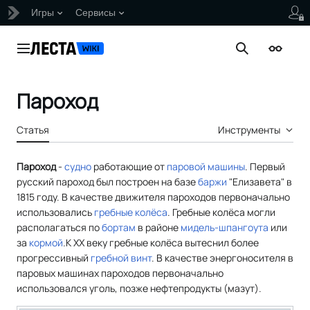
Игры
Сервисы
Перейти
к
Главное меню
Поиск
Внешни
содержанию
Пароход
Статья
Инструменты
Пароход
-
судно
работающие от
паровой машины
. Первый
русский пароход был построен на базе
баржи
"Елизавета" в
1815 году. В качестве движителя пароходов первоначально
использовались
гребные колёса
. Гребные колёса могли
располагаться по
бортам
в районе
мидель-шпангоута
или
за
кормой
.К XX веку гребные колёса вытеснил более
прогрессивный
гребной винт
. В качестве энергоносителя в
паровых машинах пароходов первоначально
использовался уголь, позже нефтепродукты (мазут).