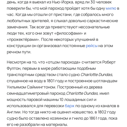
день, когда я выехал из Нью-Йорка, вряд ли 30 человек
поверили бы, что мой пароход пройдет хотя бы одну
милю
в
час. Когда мы отошли от пристани, где собралось много
любопытных зрителей, я слыхал довольно саркастические
замечания. Так всегда приветствуют несознательные
люди тех, кого они зовут «философами» и
«прожектёрами». После некоторых улучшений в
конструкции он организовал постоянные
рейсы
на этом
речном пути.
Несмотря на то, что «отцом парохода» считается Роберт
Фултон, первым в мире работающим подобным
транспортным средством стало судно
Charlotte Dundas
,
спущенное на воду в 1801 году и построенное шотландцем
Уильямом Саймингтоном. Построенный из дерева
семнадцатиметровый пароход
Charlotte Dundas
, имел
мощность паровой машины 10 лошадиных сил и
использовался для перевозки
барж
по одному из каналов в
Англии. Но тогда никто не оценил новшество, в 1802 году
судно было оставлено хозяином и гнило до 1861 года, пока
его не разобрали на материалы.