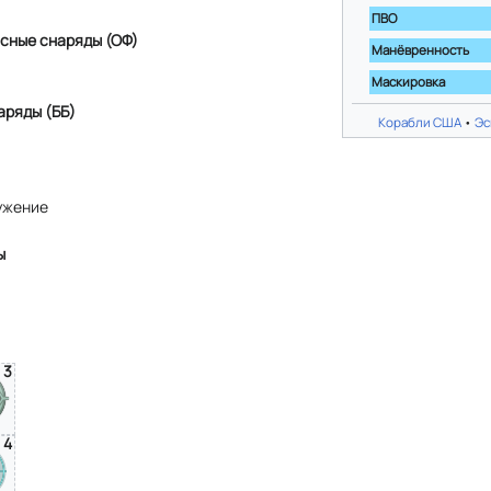
ПВО
сные снаряды (ОФ)
Манёвренность
Маскировка
аряды (ББ)
Корабли США
•
Эс
ужение
ы
3
4