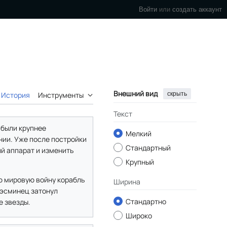
Войти
или
создать аккаунт
Внешний вид
скрыть
История
Инструменты
Текст
 были крупнее
Мелкий
нии. Уже после постройки
Стандартный
ый аппарат и изменить
Крупный
ую мировую войну корабль
Ширина
, эсминец затонул
Стандартно
е звезды.
Широко