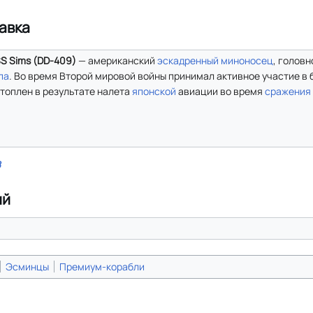
авка
S Sims (DD-409)
— американский
эскадренный миноносец
, голов
па
. Во время Второй мировой войны принимал активное участие в 
топлен в результате налета
японской
авиации во время
сражения 
B
ий
Эсминцы
Премиум-корабли