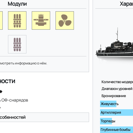
Модули
Хара
смотреть информацию о нём.
ности
Количество модер
Диапазон уровней
Бронирование
ь ОФ-снарядов
Живучесть
ь
Артиллерия
собенностей
Торпеды
Глубинные бомбы