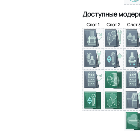
Доступные модер
Слот 1
Слот 2
Слот 