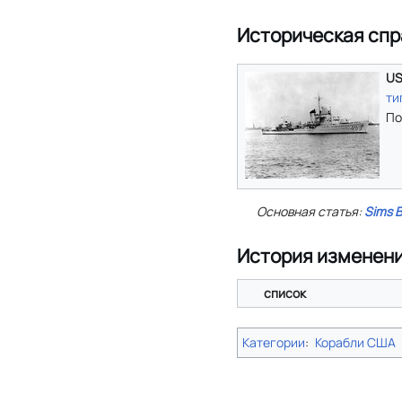
Историческая спр
US
ти
По
Основная статья:
Sims 
История изменен
список
Категории
:
Корабли США