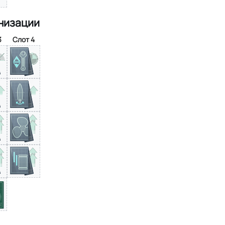
низации
3
Слот 4