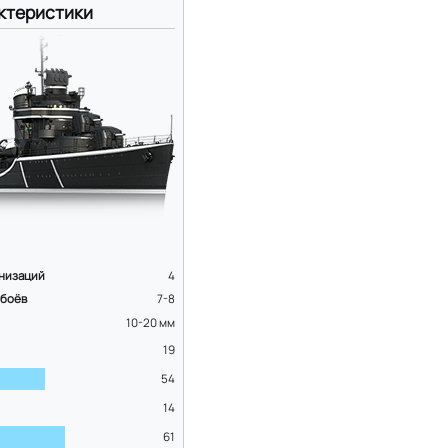
ктеристики
низаций
4
 боёв
7-8
10-20
мм
19
54
14
61