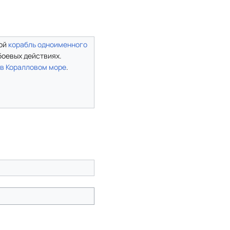
ной
корабль
одноименного
боевых действиях.
в Коралловом море
.