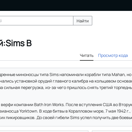
Найти
:Sims B
Читать
Просмотр кода
ренные миноносцы типа Sims напоминали корабли типа Mahan, но
чались установкой орудий главного калибра на кольцевом основа
а сильная перегрузка, из-за чего пришлось снять третий торпедн
 верфи компании Bath Iron Works. После вступления США во Втор
вианосца Yorktown. В ходе битвы в Коралловом море, 7 мая 1942 г.
ких пикировщиков. До своей гибели Sims успел получить две боевы