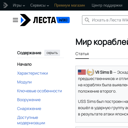
Игры
Сервисы
Премиум магазин
Центр поддержки
Перейти
к
Главное меню
содержанию
Мир кораблей
Содержание
скрыть
Статья
Начало
VII Sims B
— Эскад
Характеристики
предшественников и отли
Модули
на кораблях была выявлен
Ключевые особенности
положение второго.
Вооружение
USS Sims был построен на
вошёл в ударную группу а
Снаряжение
в результате атаки японс
Доступные
модернизации