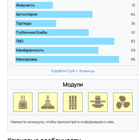
Живучесть
31
Артиллерия
64
Торпеды
34
Глубинные бомбы
61
ПВО
82
Манёвренность
69
Маскировка
86
Корабли США
•
Эсминцы
Модули
Нажмите на модуль, чтобы просмотреть информацию о нём.