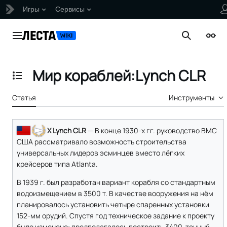
Игры
Сервисы
Перейти
к
Главное меню
Поиск
Внеш
содержанию
Мир кораблей:Lynch CLR
Отобразить/Скрыть содержание
Статья
Инструменты
X Lynch CLR
— В конце 1930-х гг. руководство ВМС
США рассматривало возможность строительства
универсальных лидеров эсминцев вместо лёгких
крейсеров типа Atlanta.
В 1939 г. был разработан вариант корабля со стандартным
водоизмещением в 3500 т. В качестве вооружения на нём
планировалось установить четыре спаренных установки
152-мм орудий. Спустя год техническое задание к проекту
было изменено: предполагалось построить 3400-тонный