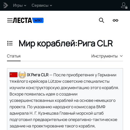
Игры
Сервисы
Перейти
к
Главное меню
Поиск
Внешни
содержанию
Мир кораблей:Рига CLR
Отобразить/Скрыть содержание
Статья
Инструменты
IX Рига CLR
— После приобретения у Германии
тяжёлого крейсера Lützow советские специалисты
изучили конструкторскую документацию этого корабля.
Вскоре появилась идея о создании
усовершенствованных кораблей на основе немецкого
проекта. По указанию народного комиссара ВМФ
адмирала Н. Г. Кузнецова Главный морской штаб
подготовил предварительное оперативно-тактическое
задание на проектирование такого корабля,