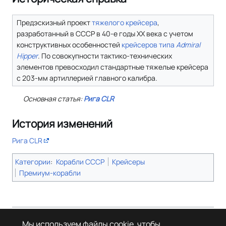
Предэскизный проект
тяжелого крейсера
,
разработанный в СССР в 40-е годы XX века с учетом
конструктивных особенностей
крейсеров типа
Admiral
Hipper
. По совокупности тактико-технических
элементов превосходил стандартные тяжелые крейсера
с 203-мм артиллерией главного калибра.
Основная статья:
Рига CLR
История изменений
Рига CLR
Категории
:
Корабли СССР
Крейсеры
Премиум-корабли
Страница в последний раз была отредактирована 6 мая 2026 года в
Мы используем файлы cookie, чтобы