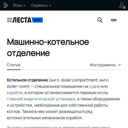
Игры
Сервисы
Перейти
к
Главное меню
Поиск
Внешни
содержанию
Машинно-котельное
отделение
Статья
Инструменты
Котельное отделение
(
англ.
boiler compartment
,
англ.
boiler-room
) — специальное помещение на
судне
или
корабле
, в котором устанавливаются паровые котлы
главной энергетической установки
, а также оборудование
и устройства, необходимые для собственной работы
котлов. Также в нем может размещаться ряд
вспомогательных механизмов корабля.
Эшелонное расположение энергетической установки -