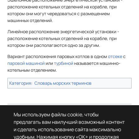
расположение котельных отделений на корабле, при
котором они могут чередоваться с размещением
машинных отделений.
Линейное расположение энергетической установки -
расположение котельных отделений на корабле, при
котором они располагаются одно за другим.
Вариант расположения паровых котлов в одном
отсеке
с
паровой машиной
или
турбиной
называется машинно-
котельным отделением.
Категория
:
Словарь морских терминов
Страница в последний раз была отредактирована 2 июня 2026 года в
Мы используем файлы cookie, чтобы
09:49.
предлагать вам наилучший возможный контент
© Леста Игры, 2022–2026. Игры «Мир танков», «Мир кораблей», Tanks
и сделать использование сайта максимально
Blitz основаны на интеллектуальной собственности третьих лиц. Все
права на объекты прав третьих лиц принадлежат их законным
удобным. Нажимая кнопку «OK» и продолжая