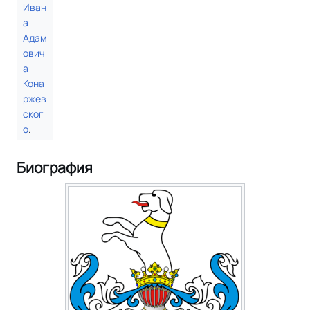
Иван
а
Адам
ович
а
Кона
ржев
ског
о
.
Биография