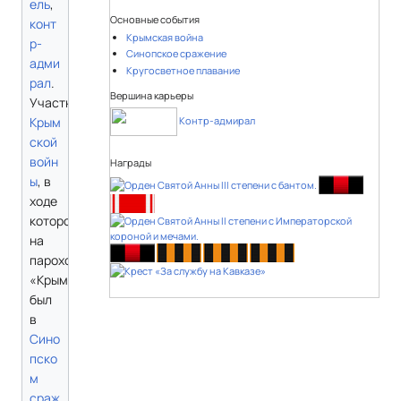
ель
,
Основные события
конт
Крымская война
р-
Синопское сражение
адми
Кругосветное плавание
рал
.
Вершина карьеры
Участник
Контр-адмирал
Крым
ской
войн
Награды
ы
, в
ходе
которой
на
пароходофрегате
«Крым»
был
в
Сино
пско
м
сраж