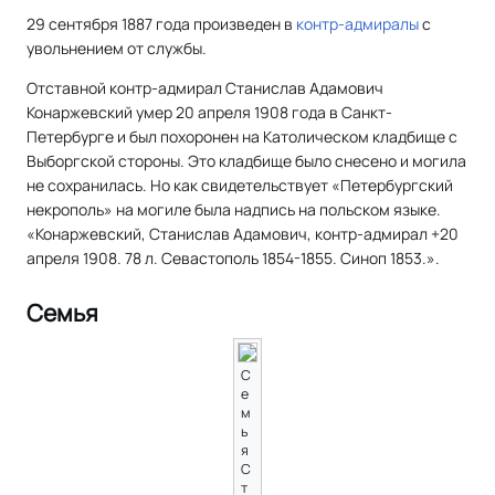
29 сентября 1887 года произведен в
контр-адмиралы
с
увольнением от службы.
Отставной контр-адмирал Станислав Адамович
Конаржевский умер 20 апреля 1908 года в Санкт-
Петербурге и был похоронен на Католическом кладбище с
Выборгской стороны. Это кладбище было снесено и могила
не сохранилась. Но как свидетельствует «Петербургский
некрополь» на могиле была надпись на польском языке.
«Конаржевский, Станислав Адамович, контр-адмирал +20
апреля 1908. 78 л. Севастополь 1854-1855. Синоп 1853.».
Семья
С
е
м
ь
я
С
т