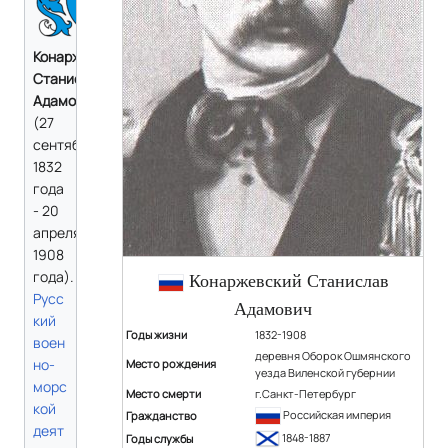
Конаржевский
Станислав
Адамович
(27
сентября
1832
года
- 20
апреля
1908
года).
Конаржевский Станислав
Русс
Адамович
кий
Годы жизни
1832-1908
воен
деревня Оборок Ошмянского
но-
Место рождения
уезда Виленской губернии
морс
Место смерти
г.Санкт-Петербург
кой
Российская империя
Гражданство
деят
1848-1887
Годы службы