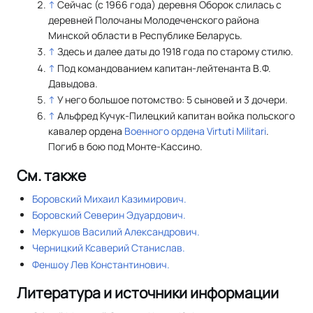
↑
Сейчас (с 1966 года) деревня Оборок слилась с
деревней Полочаны Молодеченского района
Минской области в Республике Беларусь.
↑
Здесь и далее даты до 1918 года по старому стилю.
↑
Под командованием капитан-лейтенанта В.Ф.
Давыдова.
↑
У него большое потомство: 5 сыновей и 3 дочери.
↑
Альфред Кучук-Пилецкий капитан войка польского
кавалер ордена
Военного ордена Virtuti Militari
.
Погиб в бою под Монте-Кассино.
См. также
Боровский Михаил Казимирович.
Боровский Северин Эдуардович.
Меркушов Василий Александрович.
Черницкий Ксаверий Станислав.
Феншоу Лев Константинович.
Литература и источники информации