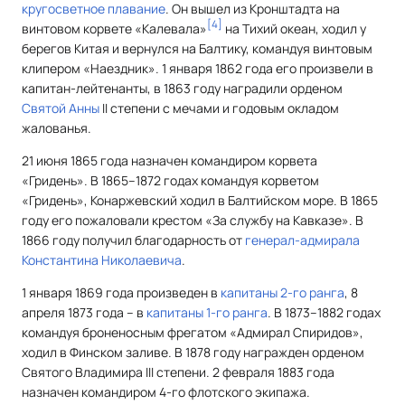
кругосветное плавание
. Он вышел из Кронштадта на
[
4
]
винтовом корвете «Калевала»
на Тихий океан, ходил у
берегов Китая и вернулся на Балтику, командуя винтовым
клипером «Наездник». 1 января 1862 года его произвели в
капитан-лейтенанты, в 1863 году наградили орденом
Святой Анны
II степени с мечами и годовым окладом
жалованья.
21 июня 1865 года назначен командиром корвета
«Гридень». В 1865–1872 годах командуя корветом
«Гридень», Конаржевский ходил в Балтийском море. В 1865
году его пожаловали крестом «За службу на Кавказе». В
1866 году получил благодарность от
генерал-адмирала
Константина Николаевича
.
1 января 1869 года произведен в
капитаны 2-го ранга
, 8
апреля 1873 года – в
капитаны 1-го ранга
. В 1873–1882 годах
командуя броненосным фрегатом «Адмирал Спиридов»,
ходил в Финском заливе. В 1878 году награжден орденом
Святого Владимира III степени. 2 февраля 1883 года
назначен командиром 4-го флотского экипажа.