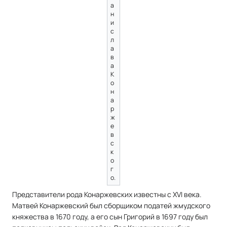
а
н
и
с
л
а
в
а
К
о
н
а
р
ж
е
в
с
к
о
г
о.
Представители рода Конаржевских известны с XVI века.
Матвей Конаржевский был сборщиком податей жмудского
княжества в 1670 году, а его сын Григорий в 1697 году был