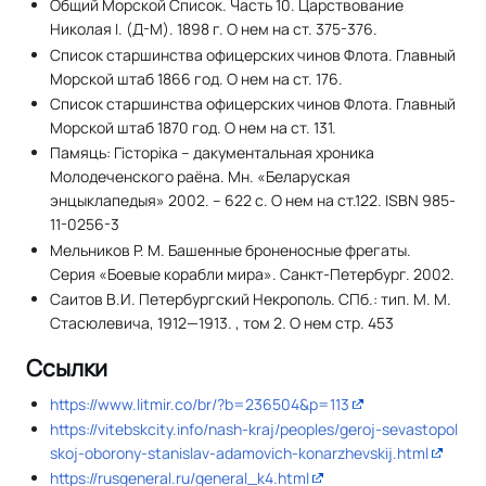
Общий Морской Список. Часть 10. Царствование
Николая I. (Д-М). 1898 г. О нем на ст. 375-376.
Список старшинства офицерских чинов Флота. Главный
Морской штаб 1866 год. О нем на ст. 176.
Список старшинства офицерских чинов Флота. Главный
Морской штаб 1870 год. О нем на ст. 131.
Памяць: Гiсторiка – дакументальная хроника
Молодеченского раёна. Мн. «Беларуская
энцыклапедыя» 2002. – 622 с. О нем на ст.122. ISBN 985-
11-0256-3
Мельников P. M. Башенные броненосные фрегаты.
Серия «Боевые корабли мира». Санкт-Петербург. 2002.
Саитов В.И. Петербургский Некрополь. СПб.: тип. М. М.
Стасюлевича, 1912—1913. , том 2. О нем стр. 453
Ссылки
https://www.litmir.co/br/?b=236504&p=113
https://vitebskcity.info/nash-kraj/peoples/geroj-sevastopol
skoj-oborony-stanislav-adamovich-konarzhevskij.html
https://rusgeneral.ru/general_k4.html