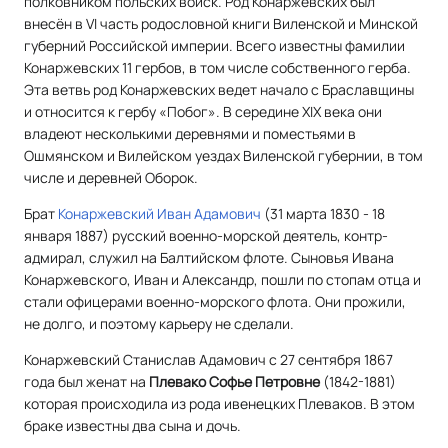
полковником польских войск. Род Конаржевских был
внесён в VI часть родословной книги Виленской и Минской
губерний Российской империи. Всего известны фамилии
Конаржевских 11 гербов, в том числе собственного герба.
Эта ветвь род Конаржевских ведет начало с Браславщины
и относится к гербу «Побог». В середине XIX века они
владеют несколькими деревнями и поместьями в
Ошмянском и Вилейском уездах Виленской губернии, в том
числе и деревней Оборок.
Брат
Конаржевский Иван Адамович
(31 марта 1830 - 18
января 1887) русский военно-морской деятель, контр-
адмирал, служил на Балтийском флоте. Сыновья Ивана
Конаржевского, Иван и Александр, пошли по стопам отца и
стали офицерами военно-морского флота. Они прожили,
не долго, и поэтому карьеру не сделали.
Конаржевский Станислав Адамович с 27 сентября 1867
года был женат на
Плевако Софье Петровне
(1842-1881)
которая происходила из рода ивенецких Плеваков. В этом
браке известны два сына и дочь.