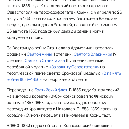
апреля 1855 года Конаржевский состоял в гарнизоне
Севастополя на пароходофрегате «Крым», с 4 апреля по 26
августа 1855 года находился на 4-м бастионе и Язонском
редуте, где командовал батареей, названной его именем.
26 августа 1855 года он был дважды ранен в ногу и
контужен в голову.
За Восточную войну Станислава Адамовича наградили
орденами
Святой Анны
III степени,
Святого Владимира
IV
степени,
Святого Станислава
II степени с мечами,
серебряной медалью
«За защиту Севастополя»
на
георгиевской ленте светло-бронзовой медалью
«В память
войны 1853—1856»
на георгиевской ленте.
Переведен на
Балтийский флот
. В 1856 году Конаржевский
на винтовом корвете «Зубр» крейсировал по Финскому
заливу, в 1857–1858 годах на том же судне совершил
переход из Кронштадта в Николаев. В 1858–1859 годах на
корабле «Синоп» перешел из Николаева в Кронштадт.
В 1860–1863 годах лейтенант Конаржевский совершил