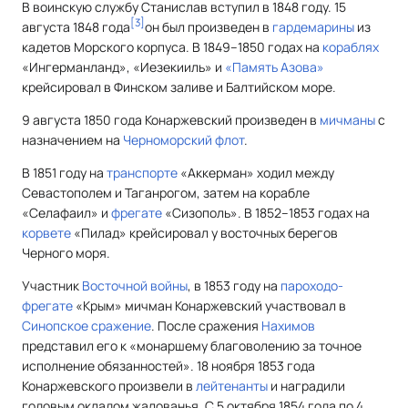
В воинскую службу Станислав вступил в 1848 году. 15
[
3
]
августа 1848 года
он был произведен в
гардемарины
из
кадетов Морского корпуса. В 1849–1850 годах на
кораблях
«Ингерманланд», «Иезекииль» и
«Память Азова»
крейсировал в Финском заливе и Балтийском море.
9 августа 1850 года Конаржевский произведен в
мичманы
с
назначением на
Черноморский флот
.
В 1851 году на
транспорте
«Аккерман» ходил между
Севастополем и Таганрогом, затем на корабле
«Селафаил» и
фрегате
«Сизополь». В 1852–1853 годах на
корвете
«Пилад» крейсировал у восточных берегов
Черного моря.
Участник
Восточной войны
, в 1853 году на
пароходо-
фрегате
«Крым» мичман Конаржевский участвовал в
Синопское сражение
. После сражения
Нахимов
представил его к «монаршему благоволению за точное
исполнение обязанностей». 18 ноября 1853 года
Конаржевского произвели в
лейтенанты
и наградили
годовым окладом жалованья. С 5 октября 1854 года по 4