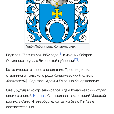
Герб «Побог» рода Конаржевских.
[
1
]
Родился 27 сентября 1832 года
в имении Оборок
[
2
]
Ошмянского уезда Виленской губернии
.
Католического вероисповедания. Происходил из
старинного польского рода Конаржевских (
польск.
Konarzewski
). Родители Адам и Джоанна Конаржевские.
Отец будущих контр-адмиралов Адам Конаржевский отдал
своих сыновей,
Ивана
и Станислава, в кадетский Морской
корпус в Санкт-Петербурге, когда им было 11 и 12 лет
соответственно.