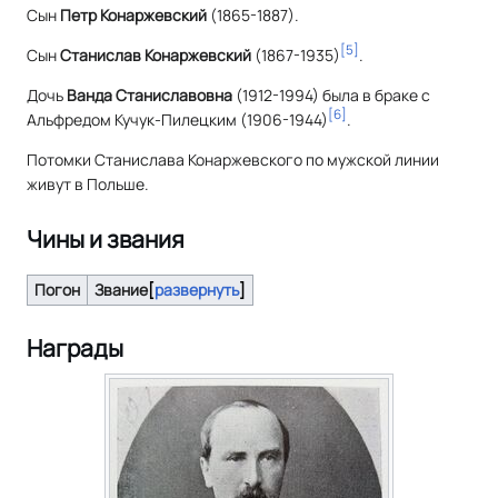
Сын
Петр Конаржевский
(1865-1887).
[
5
]
Сын
Станислав Конаржевский
(1867-1935)
.
Дочь
Ванда Станиславовна
(1912-1994) была в браке с
[
6
]
Альфредом Кучук-Пилецким (1906-1944)
.
Потомки Станислава Конаржевского по мужской линии
живут в Польше.
Чины и звания
Погон
Звание
развернуть
Награды