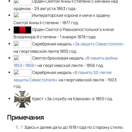
Орден Святой Анны II степени с мечами над
орденом - 29 августа 1863 года.
Императорская корона и мече к ордену
Святой Анны II степени - 1877 год.
Орден Святого Равноапостольного князя
Владимира III степени - 1 января 1878 года.
Серебряная медаль
«За защиту Севастополя»
на георгиевской ленте 1855 год.
Светло бронзовая медаль
«В память войны
1853—1856»
на георгиевской ленте - 1856 год.
Серебряная медаль
«В память 50-летия
защиты Севастополя»
на георгиевской ленте - 1903
год.
Крест «За службу на Кавказе» в 1865 год.
Примечания
↑
Здесь и далее даты до 1918 года по старому стилю.