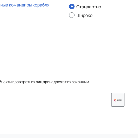
тные командиры корабля
Стандартно
Широко
объекты прав третьих лиц принадлежат их законным