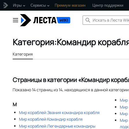
Игры
Сервисы
Премиум магазин
Центр поддержки
Перейти
к
Главное меню
содержанию
Категория
:
Командир корабля
Категория
Страницы в категории «Командир кораб
Показано 14 страниц из 14, находящихся в данной категории
Мир 
М
Мир 
Мир кораблей:Звания командира корабля
Мир 
Мир кораблей:Командир корабля
Мир 
Мир кораблей:Легендарные командиры
лодк