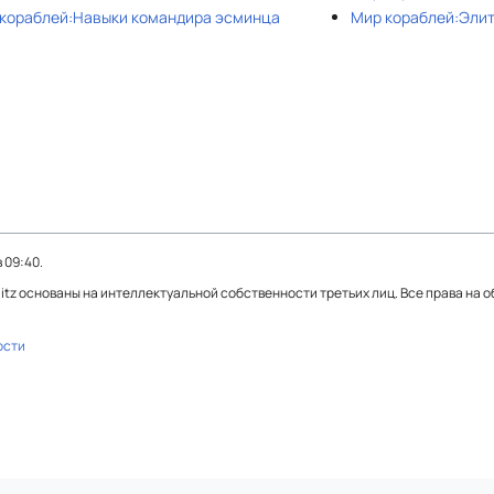
кораблей:Навыки командира эсминца
Мир кораблей:Эли
 09:40.
Blitz основаны на интеллектуальной собственности третьих лиц. Все права на 
ости