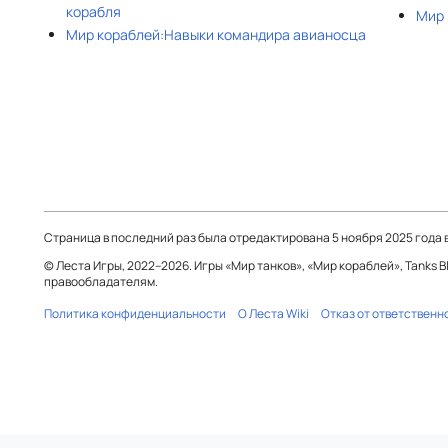
корабля
Мир 
Мир кораблей:Навыки командира авианосца
Страница в последний раз была отредактирована 5 ноября 2025 года в
© Леста Игры, 2022–2026. Игры «Мир танков», «Мир кораблей», Tanks 
правообладателям.
Политика конфиденциальности
О Леста Wiki
Отказ от ответственн