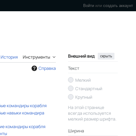
Войти
или
создать аккаунт
Внешний вид
скрыть
История
Инструменты
Справка
Текст
Мелкий
Стандартный
Крупный
бые командиры корабля
На этой странице
бые навыки командира
всегда используется
мелкий размер шрифта.
ие командиры корабля
Ширина
анты