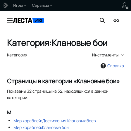
Игры
Сервисы
Перейти
к
Главное меню
Поиск
Внешни
содержанию
Категория
:
Клановые бои
Категория
Инструменты
Справка
Страницы в категории «Клановые бои»
Показаны 32 страницы из 32, находящихся в данной
категории.
М
Мир кораблей:Достижения Клановых боев
Мир кораблей:Клановые бои