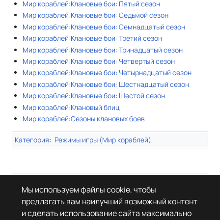
Мир кораблей:Клановые бои: Пятый сезон
Мир кораблей:Клановые бои: Седьмой сезон
Мир кораблей:Клановые бои: Семнадцатый сезон
Мир кораблей:Клановые бои: Третий сезон
Мир кораблей:Клановые бои: Тринадцатый сезон
Мир кораблей:Клановые бои: Четвертый сезон
Мир кораблей:Клановые бои: Четырнадцатый сезон
Мир кораблей:Клановые бои: Шестнадцатый сезон
Мир кораблей:Клановые бои: Шестой сезон
Мир кораблей:Клановый блиц
Мир кораблей:Сезоны клановых боев
Категория
:
Режимы игры (Мир кораблей)
Страница в последний раз была отредактирована 31 августа 2025
Мы используем файлы cookie, чтобы
года в 21:47.
предлагать вам наилучший возможный контент
© Леста Игры, 2022–2026. Игры «Мир танков», «Мир кораблей», Tanks
и сделать использование сайта максимально
Blitz основаны на интеллектуальной собственности третьих лиц. Все