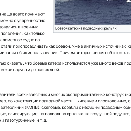
и чаще всего понимают
, можно с уверенностью
ьзовались в военных
Боевой катер на подводных крыльях
 появления. Как только
маломерное судно по
 стали приспосабливать как боевой. Уже в античных источниках, к
минания об их использовании. Причем авторы говорят об этом как 
тью сказать , что боевые катера используются уже много веков по
 веков паруса и до наших дней.
авители всех известных и многих экспериментальных конструкций
ер, по конструкции подводной части — килевые и плоскодонные, с 
ватерлинии (КМПВ), скеговые, корабли с несущим подводным объем
е, глиссирующие, на подводных крыльях, на воздушной подушке, 
и газотурбинные, и т. д.