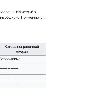
льзовании и быстрый в
чень обширно. Применяются
Катера пограничной
охраны
Сторожевые
———————
———————
———————