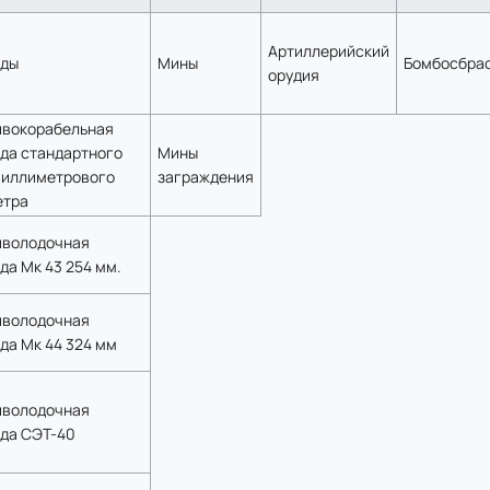
Артиллерийский
еды
Мины
Бомбосбра
орудия
ивокорабельная
да стандартного
Мины
миллиметрового
заграждения
етра
иволодочная
да Мк 43 254 мм.
иволодочная
да Мк 44 324 мм
иволодочная
да СЭТ-40