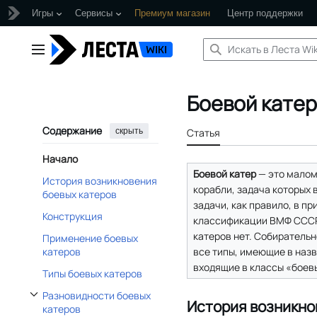
Игры
Сервисы
Премиум магазин
Центр поддержки
Перейти
к
Главное меню
содержанию
Боевой катер
Содержание
скрыть
Статья
Начало
Боевой катер
— это мало
История возникновения
корабли, задача которых
боевых катеров
задачи, как правило, в пр
Конструкция
классификации ВМФ СССР
катеров нет. Собирательно
Применение боевых
все типы, имеющие в назв
катеров
входящие в классы «боев
Типы боевых катеров
Разновидности боевых
История возникно
Отобразить/Скрыть подраздел Разновидности боевых катеров
катеров