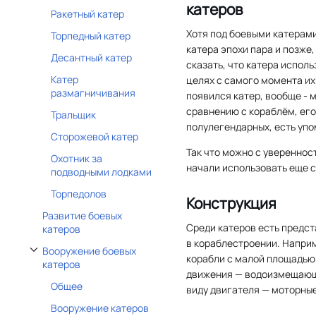
катеров
Ракетный катер
Хотя под боевыми катерам
Торпедный катер
катера эпохи пара и позже
Десантный катер
сказать, что катера испол
Катер
целях с самого момента их
размагничивания
появился катер, вообще - 
сравнению с кораблём, его
Тральщик
полулегендарных, есть упо
Сторожевой катер
Так что можно с увереннос
Охотник за
начали использовать еще с
подводными лодками
Торпедолов
Конструкция
Развитие боевых
Среди катеров есть предст
катеров
в кораблестроении. Наприм
Вооружение боевых
корабли с малой площадью 
Отобразить/Скрыть подраздел Вооружение боевых катеров
катеров
движения — водоизмещающи
Общее
виду двигателя — моторные 
Вооружение катеров