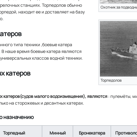
трелочных станциях. Торпедолов обычно
Охотник за подводн
орпедой, находит ее и доставляет на базу
ю.
катеров
нного типа техники ,боевые катера
. В наше время боевые катера являются
 универсальных классов водной техники.
х катеров
Торпедолов
 катеров(судов малого водоизмещения), являются
: пулемёты, м
ько на сторожевых и десантных катерах.
о назначению
Торпедный
Минный
Бронекатера
Противол