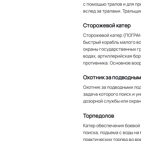
с помощью тралов и для п
вслед за тралами. Тральщи
Сторожевой катер
Сторожевой катер (ПОГР
быстрый корабль малого в
охраны государственных г
водах, артиллерийская бор
противника. Основное воо
Охотник за подводным
Охотник за подводными лод
задача которого поиск и у
дозорной службы или охран
Торпедолов
Катер обеспечения боевой
поиска, подъема с воды на
практических торпед во вр