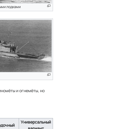
ыми лодками
иномёты и огнемёты, но
Универсальный
одочный
вариант