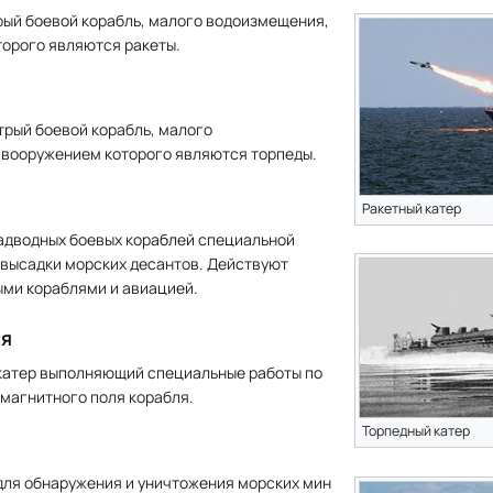
рый боевой корабль, малого водоизмещения,
орого являются ракеты.
трый боевой корабль, малого
вооружением которого являются торпеды.
Ракетный катер
надводных боевых кораблей специальной
 высадки морских десантов. Действуют
ыми кораблями и авиацией.
ия
катер выполняющий специальные работы по
магнитного поля корабля.
Торпедный катер
для обнаружения и уничтожения морских мин