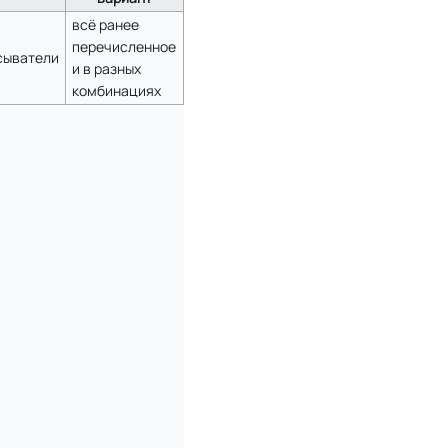
всё ранее
перечисленное
сыватели
и в разных
комбинациях