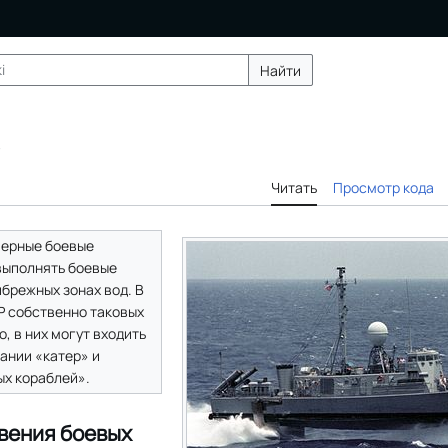
Найти
Читать
Просмотр кода
мерные боевые
 выполнять боевые
ибрежных зонах вод. В
 собственно таковых
, в них могут входить
ании «катер» и
ых кораблей».
вения боевых