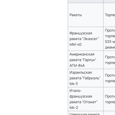
Ракеты
Торп
Прот
Французская
торпе
ракета “Экзосет”
533-
ММ-40
диам
Американская
Прот
ракета “Гарпун”
торпе
АГМ-84А
Израильская
Прот
ракета “Габриэль”
торпе
Мк-3
Итало-
французская
Прот
ракета “Отомат”
торпе
Мк-2
Шведская ракета