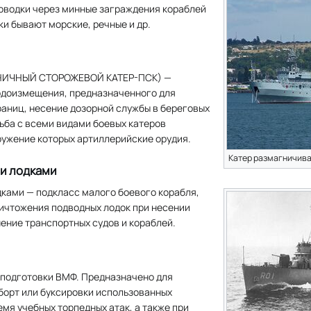
роводки через минные заграждения кораблей
ки бывают морские, речные и др.
АНИЧНЫЙ СТОРОЖЕВОЙ КАТЕР-ПСК) —
одоизмещения, предназначенного для
раниц, несение дозорной службы в береговых
ьба с всеми видами боевых катеров
ружение которых артиллерийские орудия.
Катер размагничив
и лодками
ками — подкласс малого боевого корабля,
ничтожения подводных лодок при несении
ение транспортных судов и кораблей.
 подготовки ВМФ. Предназначено для
 борт или буксировки использованных
емя учебных торпедных атак, а также при