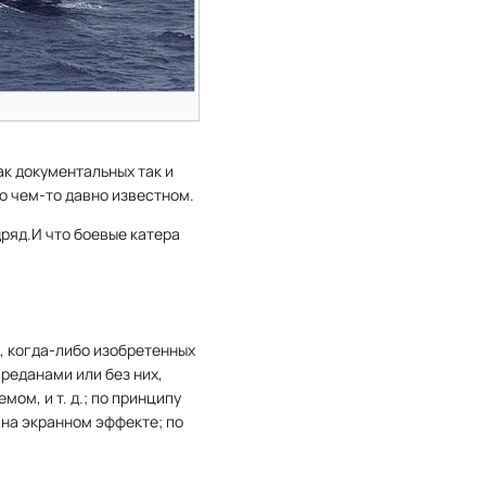
ак документальных так и
о чем-то давно известном.
дряд.И что боевые катера
, когда-либо изобретенных
реданами или без них,
ом, и т. д.; по принципу
на экранном эффекте; по