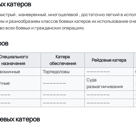
х катеров
быстрый , маневренный, многоцелевой , достаточно легкий в испо
тим и разнообразием классов боевых катеров их использование о
во всех боевых и гражданских операциях.
ров
Специального
Катера
Рейдовые катера
назначения
обеспечения
воминные
Торпедоловы
———————
Суда
тные
———————
размагничивания
————
———————
———————
————
———————
———————
евых катеров