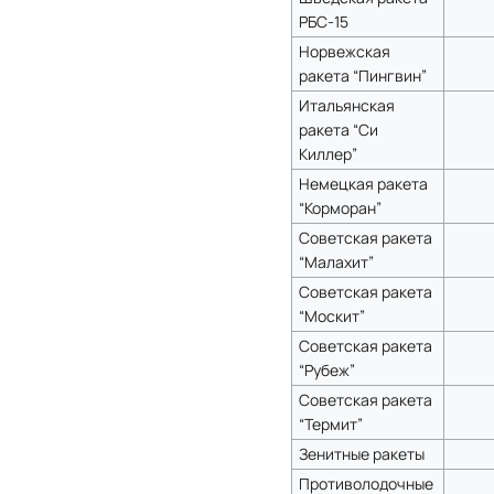
РБС-15
Норвежская
ракета “Пингвин”
Итальянская
ракета “Си
Киллер”
Немецкая ракета
“Корморан”
Советская ракета
“Малахит”
Советская ракета
“Москит”
Советская ракета
“Рубеж”
Советская ракета
“Термит”
Зенитные ракеты
Противолодочные