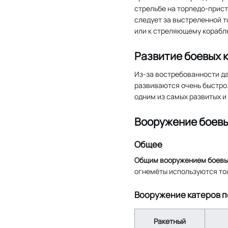
стрельбе на торпедо-прис
следует за выстреленной т
или к стреляющему корабл
Развитие боевых 
Из-за востребованности да
развиваются очень быстро
одним из самых развитых и
Вооружение боевы
Общее
Общим вооружением боевых
огнемёты используются тол
Вооружение катеров п
Ракетный