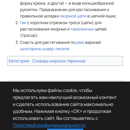
форму крюка, а другой — в виде кольцеобразной
рукоятки. Предназначен для растаскивания и
правильной укладки
якорной цепи
в цепной ящик;
Гак
с коротким отрезком троса (цепи) для
растаскивания якорных и
такелажных
цепей
(тросов);
Снасть для растягивания по
рею
верхней
шкаторины
ундер-лиселя
.
Категория
:
Словарь морских терминов
Страница в последний раз была отредактирована 17 июня 2026 года в
Мы используем файлы cookie, чтобы
07:37.
предлагать вам наилучший возможный контент
© Леста Игры, 2022–2026. Игры «Мир танков», «Мир кораблей», Tanks
и сделать использование сайта максимально
Blitz основаны на интеллектуальной собственности третьих лиц. Все
права на объекты прав третьих лиц принадлежат их законным
удобным. Нажимая кнопку «OK» и продолжая
правообладателям.
использовать сайт, Вы соглашаетесь с
Политика конфиденциальности
О Леста Wiki
Политикой конфиденциальности
.