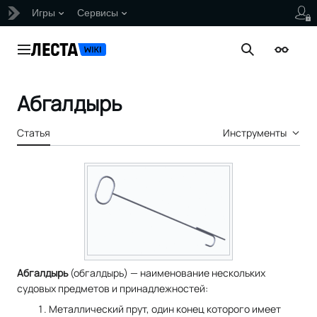
Игры
Сервисы
Перейти
к
Главное меню
Поиск
Внешни
содержанию
Абгалдырь
Статья
Инструменты
Абгалдырь
(обгалдырь) — наименование нескольких
судовых предметов и принадлежностей:
Металлический прут, один конец которого имеет